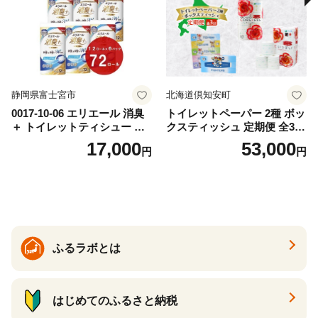
静岡県富士宮市
北海道倶知安町
0017-10-06 エリエール 消臭
トイレットペーパー 2種 ボッ
＋ トイレットティシュー し
クスティッシュ 定期便 全3
っかり香るフレッシュクリア
回 日本製 まとめ買い 防災
17,000
53,000
円
円
の香り ダブル 12ロール×6パ
常備品 日用雑貨 消耗品 生活
ック 72ロール 25m トイレ
必需品 大容量 備蓄 リサイク
ットペーパー パルプ100％ 消
ル ティッシュ ペーパー まと
臭 防臭 日用品 消耗品 備蓄
め買い 雑貨 倶知安町
ふるラボとは
はじめてのふるさと納税