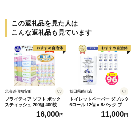
この返礼品を見た人は
こんな返礼品も見ています
北海道倶知安町
秋田県能代市
ブライティア ソフト ボック
トイレットペーパー ダブル 9
スティッシュ 200組 400枚 60
6ロール 12個 × 8パック ブラ
箱 日本製 まとめ買い ティッ
ンカ 再生紙 100％ 芯あり 日
16,000
11,000
円
円
シュ リサイクル 長持 防災 常
用品 消耗品 無香料 生活用品
備品 日用雑貨 消耗品 生活必
備蓄 秋田県 能代市 送料無料
需品 備蓄 ペーパー 紙 北海道
《能代製紙》
倶知安町 日用品