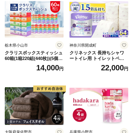
栃木県小山市
神奈川県開成町
クラリスボックスティッシュ
クリネックス 長持ちシャワ
60箱(1箱220組(440枚))(5個入
ートイレ用 トイレットペー
り×12セット)【1256759】
パー（ダブル）64ロール(8ロ
14,000
22,000
円
円
ール×8パック) 開成町 トイレ
ットペーパーダブル 日用品
国産 新生活 ダブル SDGs 備
蓄 防災 エコ 消耗品 生活雑貨
生活用品 無香料 トイレット
ペーパー ダブル といれっと
ぺーぱー トイレ クレシア ト
イレットペーパー [BDBH002
-1]
大阪府泉佐野市
兵庫県小野市