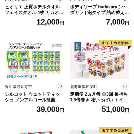
ヒオリエ 上質ホテルタオル
ボディソープ hadakara ( ハ
フェイスタオル 4枚 カカオ
ダカラ ) 泡タイプ 詰め替え 4
【タオル 泉州タオル 吸水 普
40ml×4袋 ボディーソープ 泡
12,000
7,000
円
円
段使い 無地 シンプル 日用品
ボディソープ 泡 日用品 消耗
ふわふわ ふかふか 家族 たお
品 バス用品 大容量 いい 匂い
る 一人暮らし】
ボディ 保湿 LION ライオン
泡石鹸 石鹸 兵庫 兵庫県 小野
市
香川県観音寺市
北海道倶知安町
シルコット ウェットティッ
定期便 2ヵ月毎 全3回 長持ち
シュ ノンアルコール除菌詰
1.5倍巻き 花いっぱい トイレ
替（43枚×3P）×24袋 日用品
ットペーパー ダブル 45ｍ 計
39,000
51,000
円
円
おもちゃ 拭き取り 手拭き 外
72ロール 全18種 花柄 プリン
出時 お出かけ時 食事前 緑茶
ト ハーブ 香り付き 日本製 ま
カテキン配合
とめ買い 防災 常備品 ペーパ
ー 消耗品 備蓄 送料無料 北海
道 倶知安町 日用品