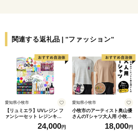
関連する返礼品 | "ファッション"
愛知県小牧市
愛知県小牧市
【リュミエラ】UVレジン フ
小牧市のアーティスト奥山優
ァンシーセット レジンキッ
さんのTシャツ大人用 小牧市
ト ハンドメイド レジンクラ
制70周年記念
24,000
18,000
円
円
フト アクセサリーキット 手
作り セット レジン LEDライ