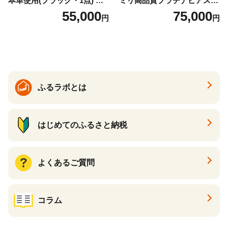
本革使用(ブラック・1点) 鞄
ミリ高品質プラチナピアス P
バック バッグ カバン レザー
t900 志摩産アコヤ真珠 ブラ
55,000
75,000
円
円
国産 日本製 牛革 黒 革 革製
ックパール 黒真珠
品 手作り 男性 女性 レディー
ス メンズ【ksg1307-bk】【Z
enis】
ふるラボとは
はじめてのふるさと納税
よくあるご質問
コラム