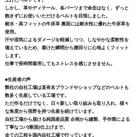
しかし、革やディテール、各パーツまで余念はなく、ずっと
飽きずにお使いいただけるベルトを目指しました。
耐水・高フィットの牛床革 裏面には耐水性に優れた牛床革を
使用。
汗や湿気によるダメージを軽減しつつ、しなやかな柔軟性を
備えているため、着けた瞬間から腰回りに心地よくフィット
します。
仕事で長時間着用してもストレスを感じさせません。
■生産者の声
弊社の自社工場は某有名ブランドやショップなどのベルトも
数多く生産している工場です。
ただ作るだけでなく、日々新しい取り組みも取り入れ、様々
な角度から視野を持つ生産を続けています。
自社工場から届ける純国産品質 企画から縫製、手作業による
丁寧なコバ(断面)仕上げまで、
全ての工程を国内自社工場で行っています。