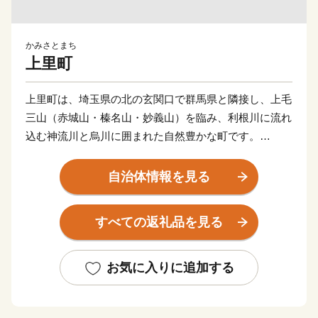
かみさとまち
上里町
上里町は、埼玉県の北の玄関口で群馬県と隣接し、上毛
三山（赤城山・榛名山・妙義山）を臨み、利根川に流れ
込む神流川と烏川に囲まれた自然豊かな町です。
また、JR高崎線神保原駅や、国道17号線・254号線が
自治体情報を見る
あり、交通も非常に便利な場所で、首都圏へのベッドタ
ウンとしても住宅街が形成されてきました。平成27年に
すべての返礼品を見る
は関越自動車道上里スマートインターが開通し、アクセ
スが格段に向上しています。
お気に入りに追加する
返礼品を通じて「上里町の良さ」を感じていただき、
ぜひ一度お越しいただければと思います。