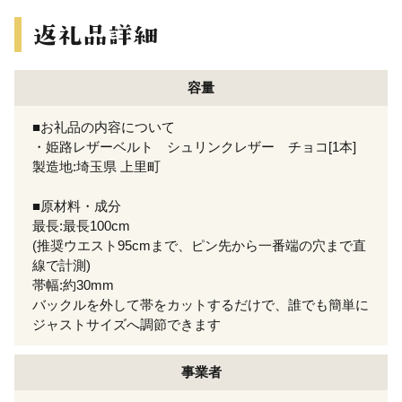
容量
■お礼品の内容について
・姫路レザーベルト シュリンクレザー チョコ[1本]
製造地:埼玉県 上里町
■原材料・成分
最長:最長100cm
(推奨ウエスト95cmまで、ピン先から一番端の穴まで直
線で計測)
帯幅:約30mm
バックルを外して帯をカットするだけで、誰でも簡単に
ジャストサイズへ調節できます
事業者