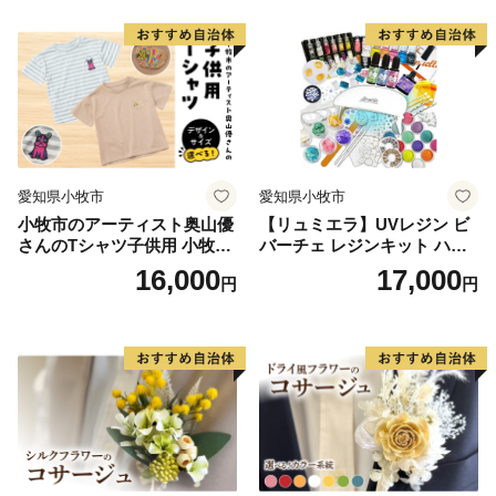
ト
愛知県小牧市
愛知県小牧市
小牧市のアーティスト奥山優
【リュミエラ】UVレジン ビ
さんのTシャツ子供用 小牧市
バーチェ レジンキット ハン
制70周年記念
ドメイド レジンクラフト ア
16,000
17,000
円
円
クセサリーキット 手作り セ
ット レジン LEDライト