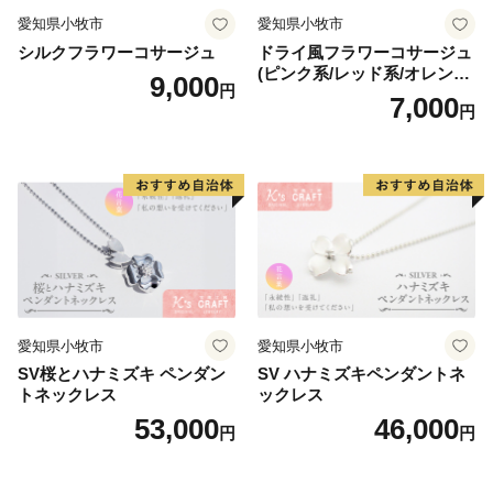
愛知県小牧市
愛知県小牧市
シルクフラワーコサージュ
ドライ風フラワーコサージュ
(ピンク系/レッド系/オレンジ
9,000
円
系/ホワイト系/イエロー系/グ
7,000
円
リーン系/ブルー系）
愛知県小牧市
愛知県小牧市
SV桜とハナミズキ ペンダン
SV ハナミズキペンダントネ
トネックレス
ックレス
53,000
46,000
円
円