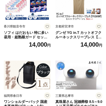
香川県観音寺市
京都府宮津市
ソフィ はだおもい 特に多い
グンゼ YG in.T カットオフク
昼用・超熟睡ガード セット
ルーネックスリーブレス【Y
羽付き ナプキン 生理用品 サ
V2618P】Lサイズ クリアベ
14,000
14,000
円
円
ニタリー ユニ・チャーム
ージュ3枚セット [№5716-04
32]
福岡県春日市
三重県志摩市
ワンショルダーバック 国産
真珠屋さん 冠婚葬祭 8.5～9.0