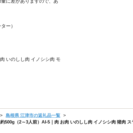
の量に差がありますので、あ
ンター）
猪肉 いのしし肉 イノシシ肉 モ
島根県 江津市の返礼品一覧
用 約500g（2～3人前）AI-5｜肉 お肉 いのしし肉 イノシシ肉 猪