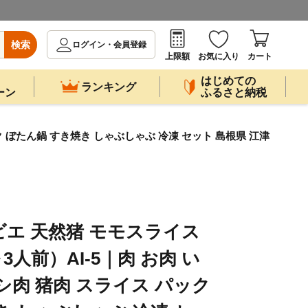
検索
ログイン・会員登録
上限額
お気に入り
カート
はじめての
ランキング
ーン
ふるさと納税
ック ぼたん鍋 すき焼き しゃぶしゃぶ 冷凍 セット 島根県 江津
 ジビエ 天然猪 モモスライス
～3人前）AI-5｜肉 お肉 い
シ肉 猪肉 スライス パック