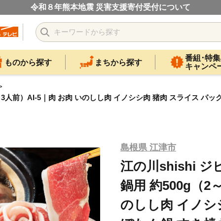
令和８年熊本地震 災害支援寄付受付について
番組･特集
ものから探す
まちから探す
キャンペ
（2～3人前）AI-5｜肉 お肉 いのしし肉 イノシシ肉 猪肉 スライス パ
島根県 江津市
江の川shishi
鍋用 約500g（2
のしし肉 イノシ