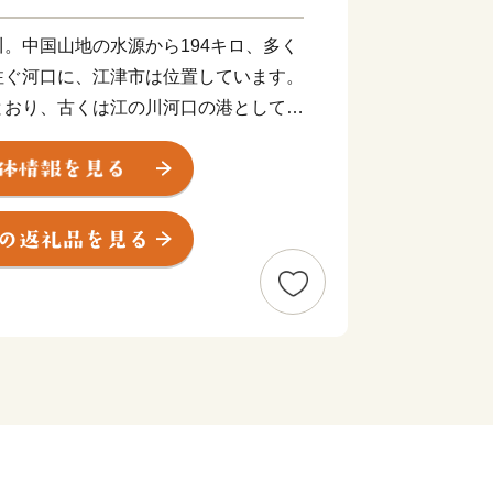
。中国山地の水源から194キロ、多く
注ぐ河口に、江津市は位置しています。
とおり、古くは江の川河口の港として発
の寄港地として栄えました。かつての中
江戸時代に建築された商家の家屋なども
にとどめています。江の川を通じた地域
6年に同じ江の川流域の桜江町と合併
。
ることから、日本三大瓦の一つ、石州瓦
。「来待（きまち）色」とも呼ばれる赤
優れ、全国各地に流通しています。市内
の町並みが広がり、地元のアイデンティ