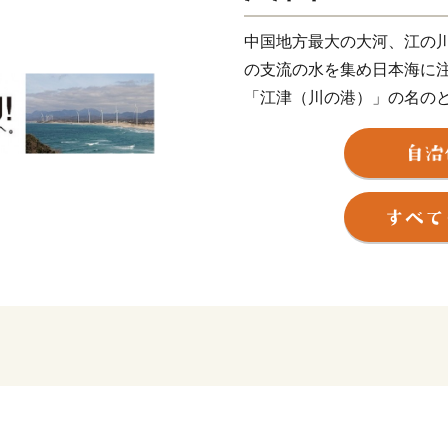
中国地方最大の大河、江の川
の支流の水を集め日本海に
「江津（川の港）」の名の
展し、江戸時代には北前船
心地であった江津本町には
多く残り、往時の面影を今
間のつながりも深く、平成1
し現在の市域となりました
良質な粘土層に恵まれてい
の産地としても知られます
瓦は寒さに強く、耐久性に
には江津本町をはじめ赤瓦
ティーにもなっています。