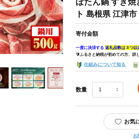
ぼたん鍋 すき焼
ト 島根県 江津市
寄付金額
一度に決済する
返礼品数は３つ以
🔰ふるさと納税が初めての方、詳
仕組みについて知る
数量
お気
お