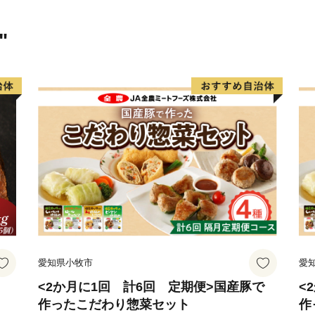
"
愛知県小牧市
愛
<2か月に1回 計6回 定期便>国産豚で
<
作ったこだわり惣菜セット
作