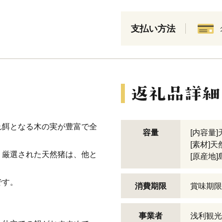
支払い方法
れ餌となる木の実が豊富で全
容量
[内容量]
。
[素材]
、厳選された天然猪は、他と
[原産地
です。
消費期限
賞味期限
事業者
浅利観光