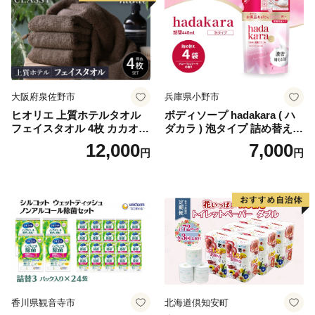
生活用品 無香料 トイレット
ペーパー ダブル といれっと
ぺーぱー トイレ クレシア ト
イレットペーパー [BDBH002
-1]
大阪府泉佐野市
兵庫県小野市
ヒオリエ 上質ホテルタオル
ボディソープ hadakara ( ハ
フェイスタオル 4枚 カカオ
ダカラ ) 泡タイプ 詰め替え 4
【タオル 泉州タオル 吸水 普
40ml×4袋 ボディーソープ 泡
12,000
7,000
円
円
段使い 無地 シンプル 日用品
ボディソープ 泡 日用品 消耗
ふわふわ ふかふか 家族 たお
品 バス用品 大容量 いい 匂い
る 一人暮らし】
ボディ 保湿 LION ライオン
泡石鹸 石鹸 兵庫 兵庫県 小野
市
香川県観音寺市
北海道倶知安町