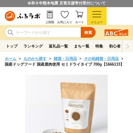
令和８年熊本地震 災害支援寄付受付について
上限額
お気に入り
カート
メニュー
検索
トップ
ランキング
返礼品一覧
まち一覧
特集
初心者ガイド
ホーム
ものから探す
雑貨・日用品
その他雑貨・日用品
国産ドッグフード 国産鹿肉使用 セミドライタイプ 700g【1666133】