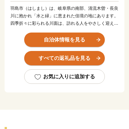
羽島市（はしまし）は、岐阜県の南部、清流木曽・長良
川に抱かれ「水と緑」に恵まれた佳境の地にあります。
四季折々に彩られる川面は、訪れる人をやさしく迎えて
くれます。
東海道新幹線岐阜羽島駅、名神高速道路岐阜羽島インタ
自治体情報を見る
ーチェンジを併せ持つ「岐阜県の表玄関」羽島市は、こ
のような自然豊かな地で、交通の要衝としても大きく発
すべての返礼品を見る
展しています。
中部圏での経済・文化両面に果たす役割も極めて大き
く、注目される都市の一つとして数えられています。
お気に入りに追加する