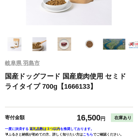
岐阜県 羽島市
国産ドッグフード 国産鹿肉使用 セミド
ライタイプ 700g【1666133】
16,500
寄付金額
在庫あり
円
一度に決済する
返礼品数は３つ以内
を推奨しております。
🔰ふるさと納税が初めての方、詳しく知りたい方は
こちら
でご確認ください。