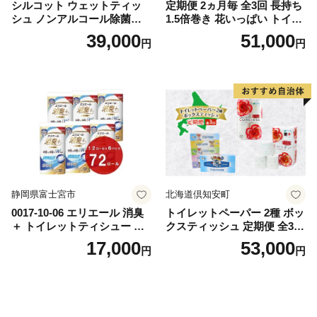
シルコット ウェットティッ
定期便 2ヵ月毎 全3回 長持ち
シュ ノンアルコール除菌詰
1.5倍巻き 花いっぱい トイレ
替（43枚×3P）×24袋 日用品
ットペーパー ダブル 45ｍ 計
39,000
51,000
円
円
おもちゃ 拭き取り 手拭き 外
72ロール 全18種 花柄 プリン
出時 お出かけ時 食事前 緑茶
ト ハーブ 香り付き 日本製 ま
カテキン配合
とめ買い 防災 常備品 ペーパ
ー 消耗品 備蓄 送料無料 北海
道 倶知安町 日用品
静岡県富士宮市
北海道倶知安町
0017-10-06 エリエール 消臭
トイレットペーパー 2種 ボッ
＋ トイレットティシュー し
クスティッシュ 定期便 全3
っかり香るフレッシュクリア
回 日本製 まとめ買い 防災
17,000
53,000
円
円
の香り ダブル 12ロール×6パ
常備品 日用雑貨 消耗品 生活
ック 72ロール 25m トイレ
必需品 大容量 備蓄 リサイク
ットペーパー パルプ100％ 消
ル ティッシュ ペーパー まと
臭 防臭 日用品 消耗品 備蓄
め買い 雑貨 倶知安町