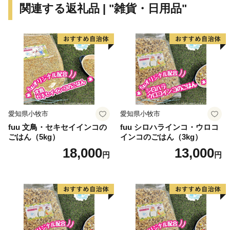
関連する返礼品 | "雑貨・日用品"
愛知県小牧市
愛知県小牧市
fuu 文鳥・セキセイインコの
fuu シロハラインコ・ウロコ
ごはん（5kg）
インコのごはん（3kg）
18,000
13,000
円
円