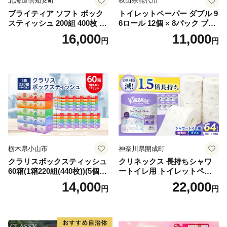
北海道倶知安町
秋田県能代市
ブライティア ソフト ボック
トイレットペーパー ダブル 9
スティッシュ 200組 400枚 60
6ロール 12個 × 8パック ブラ
箱 日本製 まとめ買い ティッ
ンカ 再生紙 100％ 芯あり 日
16,000
11,000
円
円
シュ リサイクル 長持 防災 常
用品 消耗品 無香料 生活用品
備品 日用雑貨 消耗品 生活必
備蓄 秋田県 能代市 送料無料
需品 備蓄 ペーパー 紙 北海道
《能代製紙》
倶知安町 日用品
栃木県小山市
神奈川県開成町
クラリスボックスティッシュ
クリネックス 長持ちシャワ
60箱(1箱220組(440枚))(5個入
ートイレ用 トイレットペー
り×12セット)【1256759】
パー（ダブル）64ロール(8ロ
14,000
22,000
円
円
ール×8パック) 開成町 トイレ
ットペーパーダブル 日用品
国産 新生活 ダブル SDGs 備
蓄 防災 エコ 消耗品 生活雑貨