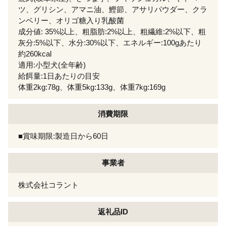
ツ、グリシン、アマニ油、鰹節、アサリパウダー、クラ
ンベリー、オリゴ糖入り乳酸菌
成分値: 35%以上、粗脂肪:2%以上、粗繊維:2%以下、粗
灰分:5%以下、水分:30%以下、エネルギー:100gあたり
約260kcal
適用:小型犬(全年齢)
給餌量:1日あたりの目安
体重2kg:78g、体重5kg:133g、体重7kg:169g
消費期限
■賞味期限:製造日から60日
事業者
株式会社コラント
返礼品ID