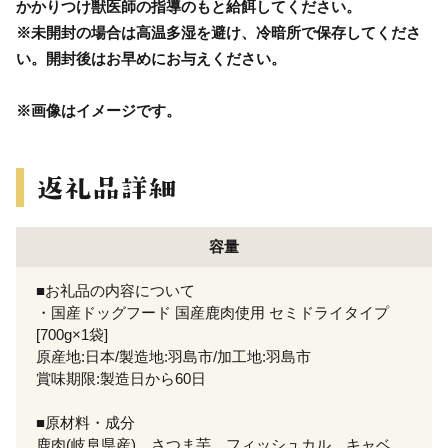
かかりつけ獣医師の指導のもと給餌してください。
※未開封の場合は高温多湿を避け、冷暗所で保存してくださ
い。開封後はお早めにお与えください。
※画像はイメージです。
容量
■お礼品の内容について
・国産ドッグフード 国産鹿肉使用 セミドライタイプ
[700g×1袋]
原産地:日本/製造地:羽島市/加工地:羽島市
賞味期限:製造日から60日
■原材料・成分
鹿肉(岐阜県産)、さつま芋、フィッシュカル、キャベ