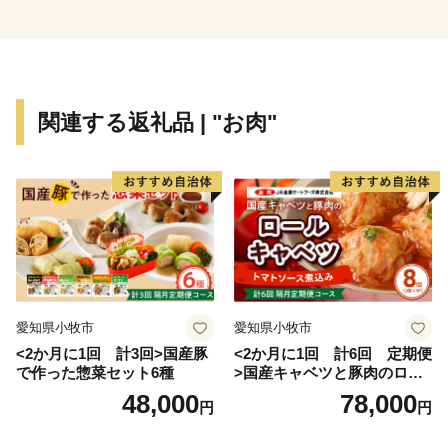
選ばれています。無色透明なお湯は、その美しさから
「白金（しろがね）の湯」とも呼ばれており、古くから
旅人や湯治客に親しまれています。
関連する返礼品 | "お肉"
名峰大山の麓に位置する倉吉市は、県内有数の農業どこ
ろとしても知られています。肥沃な土壌で生産者の高い
技術と熱意で作られる米や野菜、二十世紀梨、スイカ、
メロン、ワサビなどは質・量とも西日本有数の産地で
す。
また、『肉質日本一』にも輝いた鳥取和牛は、澄んだ空
気と清らかな伏流水などの恵まれた自然環境で育った牛
で、旨味成分の「オレイン酸」を豊富に含み、赤身と脂
愛知県小牧市
愛知県小牧市
のバランスが絶妙です。
<2か月に1回 計3回>国産豚
<2か月に1回 計6回 定期便
で作った惣菜セット6種
>国産キャベツと豚肉のロー
倉吉市のふるさと納税では、これら農畜産物はもちろ
ルキャベツ（4P入り）
48,000
78,000
円
円
ん、市内事業者のこだわりの逸品など豊富な返礼品を揃
えています。