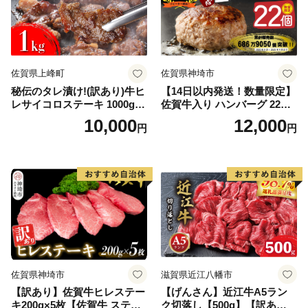
佐賀県上峰町
佐賀県神埼市
秘伝のタレ漬け!(訳あり)牛ヒ
【14日以内発送！数量限定】
レサイコロステーキ 1000g
佐賀牛入り ハンバーグ 22個
【B-1098-AS】
2.6kg(120g×22個)【佐賀牛
10,000
12,000
円
円
黒毛和牛 ブランド牛 九州 ハ
ンバーグ 牛肉 豚肉 国産 お弁
当 おかず 惣菜 おすすめ 人
気】(H083106)
佐賀県神埼市
滋賀県近江八幡市
【訳あり】佐賀牛ヒレステー
【げんさん】近江牛A5ラン
キ200g×5枚【佐賀牛 ステー
ク切落し【500g】【訳あり】