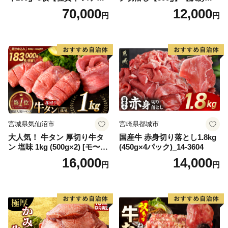
キ ブランド肉 ヒレ肉 フィレ
【DG12W】
70,000
12,000
円
円
肉 ジューシー ヘルシー】(H0
65175)
宮城県気仙沼市
宮崎県都城市
大人気！ 牛タン 厚切り牛タ
国産牛 赤身切り落とし1.8kg
ン 塩味 1kg (500g×2) [モ〜ラ
(450g×4パック)_14-3604
ンド 宮城県 気仙沼市 205646
16,000
14,000
円
円
60] 肉 牛肉 精肉 牛たん 牛タ
ン塩 牛たん塩 冷凍 焼肉 BB
Q アウトドア バーベキュー
厚切り タン