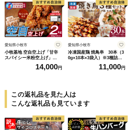
愛知県小牧市
愛知県小牧市
小牧基地 空自空上げ「甘辛
冷凍国産鶏 焼鳥串 30本（3
スパイシー米粉空上げ」
0g×10本×3袋入）※3種詰め
（計2kg 500g×4袋）手羽先
合わせ 焼き鳥 おつまみ バー
14,000
11,000
円
円
風
ベキュー 小分け 国産 鶏肉 焼
鳥 やきとり 串 惣菜 おかず
晩酌 冷凍 パーティー 便利 食
材 具材 お家居酒屋 詰め合わ
せ
この返礼品を見た人は
こんな返礼品も見ています