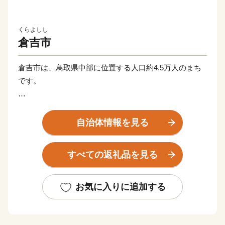
くらよしし
倉吉市
倉吉市は、鳥取県中部に位置する人口約4.5万人のまち
です。
市内には、国の重要伝統的建造物群保存地区として選定
される打吹玉川地区（通称：白壁土蔵群）があり、江戸
自治体情報を見る
時代末期から昭和初期に建てられた町家や土蔵が数多く
残り、赤い石州瓦に白い漆喰壁、黒い焼き杉板の腰板
すべての返礼品を見る
は、倉吉の特徴的な美しい景観を形成しています。その
落ち着いたまちなみは、初めて訪れたのにどこか懐かし
い日本の原風景ともいえるたたずまいをみせています。
お気に入りに追加する
市の南部に位置する関金温泉は、約１３００年前に開か
れた山陰屈指の古湯として知られ、日本の名湯百選にも