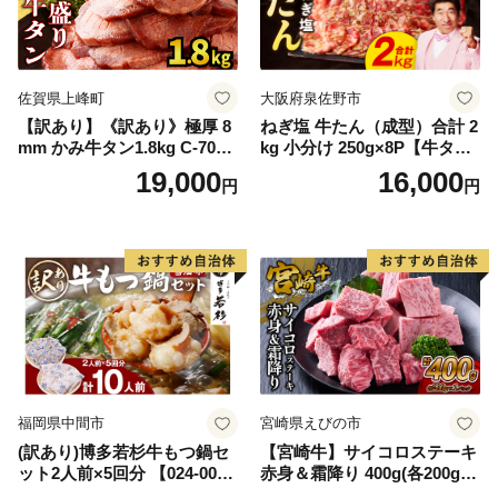
佐賀県上峰町
大阪府泉佐野市
【訳あり】《訳あり》極厚 8
ねぎ塩 牛たん（成型）合計 2
mm かみ牛タン1.8kg C-709-
kg 小分け 250g×8P【牛タン
AS
牛肉 焼肉用 薄切り 訳あり サ
19,000
16,000
円
円
イズ不揃い】
福岡県中間市
宮崎県えびの市
(訳あり)博多若杉牛もつ鍋セ
【宮崎牛】サイコロステーキ
ット2人前×5回分 【024-002
赤身＆霜降り 400g(各200g×
7】
１P 計2P) 真空パック 冷凍