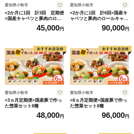
愛知県小牧市
愛知県小牧市
<2か月に1回 計3回 定期便
<2か月に1回 計6回>国産キ
>国産キャベツと豚肉のロー
ャベツと豚肉のロールキャベ
ルキャベツ（6P入り）
ツ（6P入り）
45,000
90,000
円
円
愛知県小牧市
愛知県小牧市
<3ヵ月定期便>国産豚で作っ
<6ヵ月定期便>国産豚で作っ
た惣菜セット6種
た惣菜セット6種
48,000
96,000
円
円