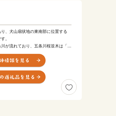
あり、犬山扇状地の東南部に位置する
です。
条川が流れており、五条川桜並木は「日
ばれています。
の企業がある一方で、国宝松江城を築城
生誕地でもある
田園風景も多く共存しています。
では、住みやすさを感じている住民の割
いまちにするため、暖かいご支援をよろ