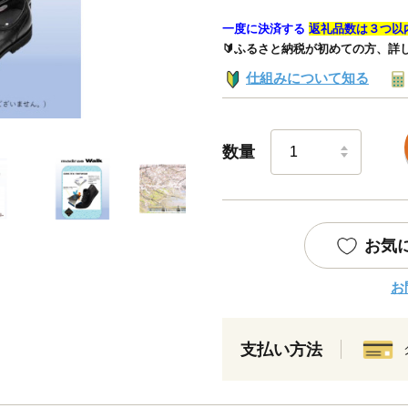
一度に決済する
返礼品数は３つ以
🔰ふるさと納税が初めての方、詳
仕組みについて知る
数量
お気
お
支払い方法