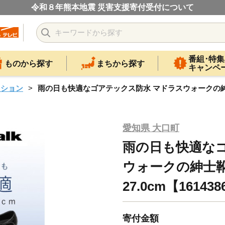
令和８年熊本地震 災害支援寄付受付について
番組･特集
ものから探す
まちから探す
キャンペ
ッション
雨の日も快適なゴアテックス防水 マドラスウォークの紳士靴 MW
愛知県 大口町
雨の日も快適な
ウォークの紳士靴 
27.0cm【16143
寄付金額