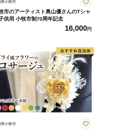
知県小牧市
牧市のアーティスト奥山優さんのTシャ
子供用 小牧市制70周年記念
16,000
円
知県小牧市