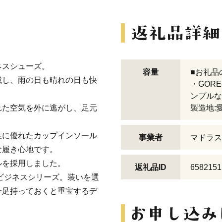
ネスシューズ。
容量
■お礼品
載し、雨の日も晴れの日も快
・GOR
ンプルな
れた空気を外に逃がし、足元
製造地:
性に優れたカップインソール
事業者
マドラス
な履き心地です。
ルを採用しました。
返礼品ID
6582151
ビジネスシリーズ。装いを選
一足持っておくと重宝するデ