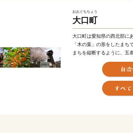
おおぐちちょう
大口町
大口町は愛知県の西北部に
「木の葉」の形をしたまち
まちを縦断するように、五
本さくら名所100選」に選
また町内には、約６８０社
した武将「堀尾吉晴公」の
大口町には、史跡や豊かな
令和２年の住民アンケート
合は93.2％でした。
これからも大口町をより良
しくお願いいたします。