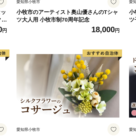
愛知県小牧市
愛
セッ
小牧市のアーティスト奥山優さんのTシャ
小
クラ
ツ大人用 小牧市制70周年記念
ツ
ト
0
18,000
円
円
愛知県小牧市
愛