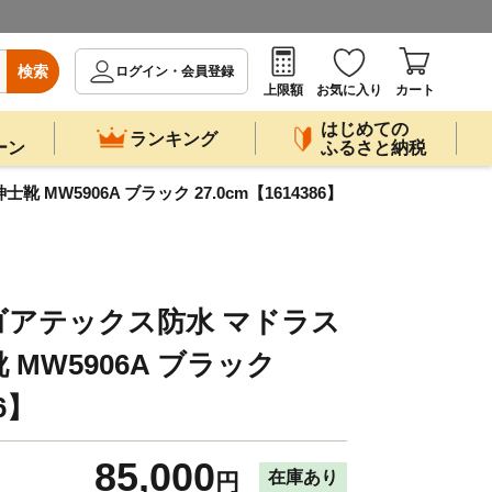
検索
ログイン・会員登録
上限額
お気に入り
カート
はじめての
ランキング
ーン
ふるさと納税
5906A ブラック 27.0cm【1614386】
ゴアテックス防水 マドラス
MW5906A ブラック
86】
85,000
在庫あり
円