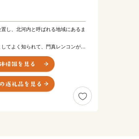
位置し、北河内と呼ばれる地域にあるま
としてよく知られて、門真レンコンが特
都市へと移行し、高い技術力をもつ「も
ます。
実により大阪市内や京都へアクセスしや
な道であるため自転車の移動がしやすい
られます。
たちへの施策を中心に、地域の連携と賑
住みやすいまちづくりなど、様々な分野
ことにより、本市の魅力向上に取り組ん