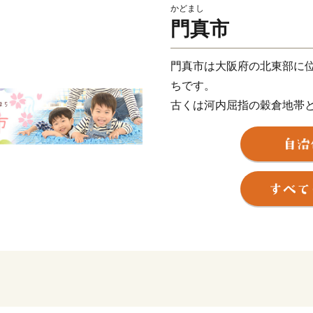
かどまし
門真市
門真市は大阪府の北東部に
ちです。
古くは河内屈指の穀倉地帯
産物です。
高度経済成長期以降は産業
のづくり企業」が多数あり
生活の面では、交通網の充
すいこと、坂道がなく平坦
ことなどが利点としてあげ
現在は、未来を担う子ども
わいの創出、災害に強く、
の施策を複合的に推進する