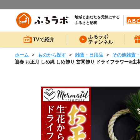
地域とあなたを元気にする
ふるさと納税
ふるラボ
TVで紹介
チャンネル
ホーム
ものから探す
雑貨・日用品
その他雑貨
迎春 お正月 しめ縄 しめ飾り 玄関飾り ドライフラワー&生