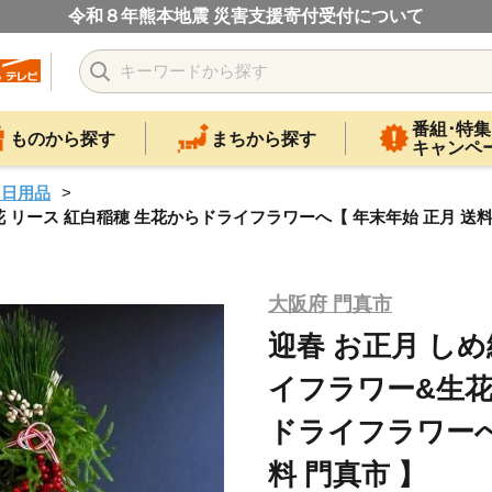
令和８年熊本地震 災害支援寄付受付について
番組･特集
ものから探す
まちから探す
キャンペ
・日用品
花 リース 紅白稲穂 生花からドライフラワーへ【 年末年始 正月 送料
大阪府 門真市
迎春 お正月 しめ
イフラワー&生花
ドライフラワーへ
料 門真市 】