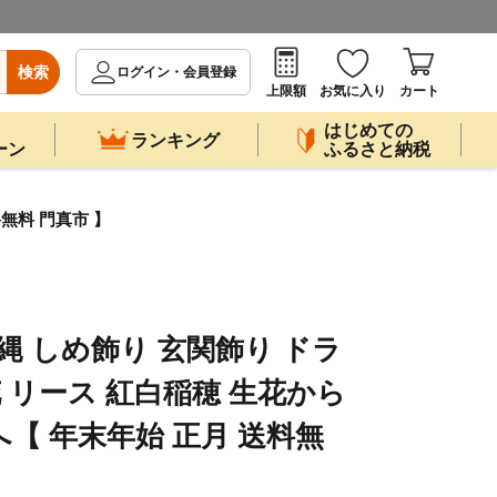
検索
ログイン・会員登録
上限額
お気に入り
カート
はじめての
ランキング
ーン
ふるさと納税
無料 門真市 】
縄 しめ飾り 玄関飾り ドラ
 リース 紅白稲穂 生花から
【 年末年始 正月 送料無