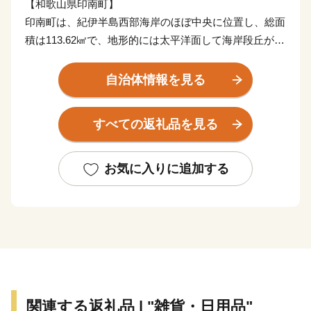
【和歌山県印南町】
印南町は、紀伊半島西部海岸のほぼ中央に位置し、総面
積は113.62㎢で、地形的には太平洋面して海岸段丘が広
がっており、北東部では紀伊山地西端の真妻山、三里ヶ
峰などの山々が連なっています。
自治体情報を見る
また、三ヶ峰付近からは切目川が流れ、印南原付近から
は印南川が町の中心部を流れて太平洋に注いでいます。
すべての返礼品を見る
【かえる橋】
印南町は歴史も古く、数々の伝説や言伝えを残す歴史遺
お気に入りに追加する
産が町内に多く点在するなど、観光面でも魅力を秘めた
まちですが、その知名度は低く、大都市圏からの来訪者
や定着人口の伸び悩み、若者人口の流出等課題も抱えて
いました。昭和63年度から平成元年度にかけて、国は、
自治省を中心に「ふるさと創世」の起爆剤として「自ら
考え自ら行う地域づくり」事業（1億円事業）を推進し
てきました。
関連する返礼品 | "雑貨・日用品"
印南町では、1億円事業として人材育成のため「かえる