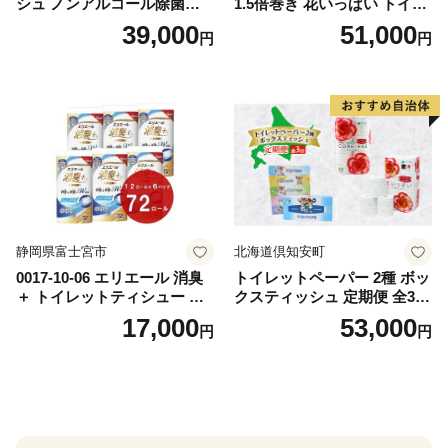
シュ ノンアルコール除菌詰
1.5倍巻き 花いっぱい トイレ
替（43枚×3P）×24袋 日用品
ットペーパー ダブル 45ｍ 計
39,000
51,000
円
円
おもちゃ 拭き取り 手拭き 外
72ロール 全18種 花柄 プリン
出時 お出かけ時 食事前 緑茶
ト ハーブ 香り付き 日本製 ま
カテキン配合
とめ買い 防災 常備品 ペーパ
ー 消耗品 備蓄 送料無料 北海
道 倶知安町 日用品
静岡県富士宮市
北海道倶知安町
0017-10-06 エリエール 消臭
トイレットペーパー 2種 ボッ
＋ トイレットティシュー し
クスティッシュ 定期便 全3
っかり香るフレッシュクリア
回 日本製 まとめ買い 防災
17,000
53,000
円
円
の香り ダブル 12ロール×6パ
常備品 日用雑貨 消耗品 生活
ック 72ロール 25m トイレ
必需品 大容量 備蓄 リサイク
ットペーパー パルプ100％ 消
ル ティッシュ ペーパー まと
臭 防臭 日用品 消耗品 備蓄
め買い 雑貨 倶知安町