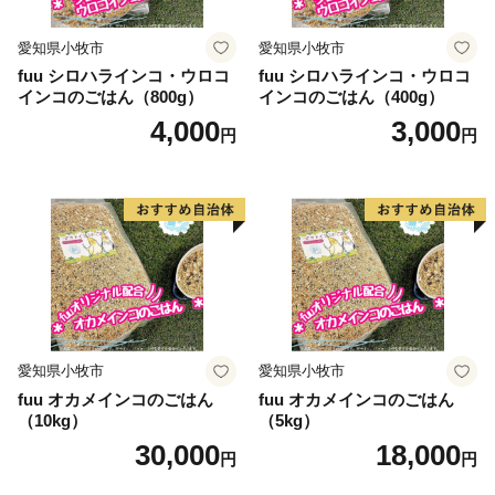
愛知県小牧市
愛知県小牧市
【印南祭り】
fuu シロハラインコ・ウロコ
fuu シロハラインコ・ウロコ
印南町を祭り一色に染める「印南祭り」。毎年10月2
インコのごはん（800g）
インコのごはん（400g）
日、日高地方の秋祭りのトップを切って行われる、宇杉
4,000
3,000
円
円
八幡と山口八幡両神社の合同秋季祭礼です。
宇杉八幡神社の祭礼は4台の屋台と神輿が勢いよく印南
川に飛び込み、祭装束の男衆が肩まで水につかりながら
川を渡る勇ましい祭り。一方の山口八幡神社の祭礼は6
台の屋台と神輿が登場。屋台をぶつけ合いながら印南港
まで御渡、浜辺では雑賀踊りや奴踊り、獅子舞が奉納さ
れます。
愛知県小牧市
愛知県小牧市
fuu オカメインコのごはん
fuu オカメインコのごはん
（10kg）
（5kg）
30,000
18,000
円
円