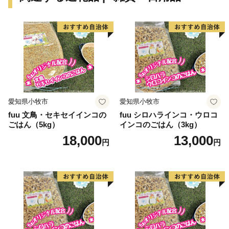
基金」を創設しました。更に、平成7年度「地域づくり
推進事業」を財源に全国に類を見ない「かえる」をテー
マとしたユニークな橋（かえる橋）を建設しました。多
くの人々を招き入れ、町発展への願いを込めたもので
す。『努力、忍耐、飛躍』を象徴する ”柳に跳びつくか
える”（小野道風）をイメージし、「考える」「人をか
える」「町をかえる」「古里へかえる」「栄える」とい
愛知県小牧市
愛知県小牧市
う5つの”かえる”にひっかけ、ネーミングしています。
fuu 文鳥・セキセイインコの
fuu シロハラインコ・ウロコ
ごはん（5kg）
インコのごはん（3kg）
【印南町の農林水産業】
18,000
13,000
円
円
農業は、温暖な気候を活かし、ミニトマトなど野菜を中
心として、花卉のハウス栽培等が。漁業では、岩礁地帯
の伊勢エビ等を対象とした刺し網漁業とアワビ、トコブ
シ、海草等の採貝漁業がおこなわれ、沖合ではイサキ、
タイ等を対象とした一本釣りやイワシ等を対象とした敷
き網（棒受け網）漁業、タチウオ、フグ等を対象とした
延べ縄漁業など、農林水産業が盛んな町です。