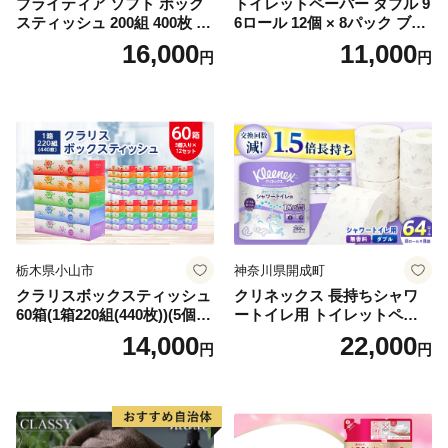
ブライティア ソフト ボック
トイレットペーパー ダブル 9
スティッシュ 200組 400枚 60
6ロール 12個 × 8パック ブラ
箱 日本製 まとめ買い ティッ
ンカ 再生紙 100％ 芯あり 日
16,000
11,000
円
円
シュ リサイクル 長持 防災 常
用品 消耗品 無香料 生活用品
備品 日用雑貨 消耗品 生活必
備蓄 秋田県 能代市 送料無料
需品 備蓄 ペーパー 紙 北海道
《能代製紙》
倶知安町 日用品
栃木県小山市
神奈川県開成町
クラリスボックスティッシュ
クリネックス 長持ちシャワ
60箱(1箱220組(440枚))(5個入
ートイレ用 トイレットペー
り×12セット)【1256759】
パー（ダブル）64ロール(8ロ
14,000
22,000
円
円
ール×8パック) 開成町 トイレ
ットペーパーダブル 日用品
国産 新生活 ダブル SDGs 備
蓄 防災 エコ 消耗品 生活雑貨
生活用品 無香料 トイレット
ペーパー ダブル といれっと