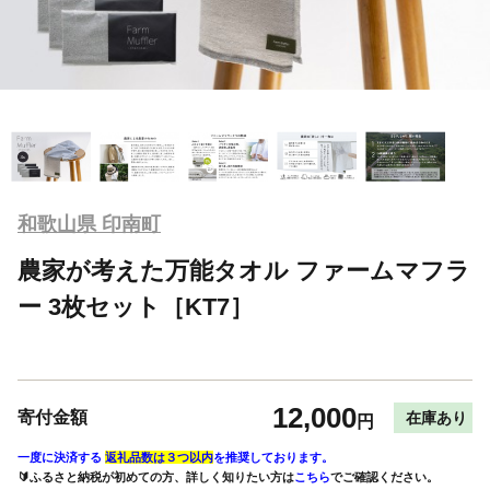
和歌山県 印南町
農家が考えた万能タオル ファームマフラ
ー 3枚セット［KT7］
12,000
寄付金額
在庫あり
円
一度に決済する
返礼品数は３つ以内
を推奨しております。
🔰ふるさと納税が初めての方、詳しく知りたい方は
こちら
でご確認ください。