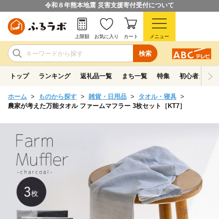
令和８年熊本地震 災害支援寄付受付について
上限額
お気に入り
カート
メニュー
検索
トップ
ランキング
返礼品一覧
まち一覧
特集
初心者ガイド
ホーム
ものから探す
雑貨・日用品
タオル・寝具
農家が考えた万能タオル ファームマフラー 3枚セット［KT7］