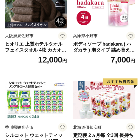
ぺーぱー トイレ クレシア ト
イレットペーパー [BDBH002
-1]
大阪府泉佐野市
兵庫県小野市
ヒオリエ 上質ホテルタオル
ボディソープ hadakara ( ハ
フェイスタオル 4枚 カカオ
ダカラ ) 泡タイプ 詰め替え 4
【タオル 泉州タオル 吸水 普
40ml×4袋 ボディーソープ 泡
12,000
7,000
円
円
段使い 無地 シンプル 日用品
ボディソープ 泡 日用品 消耗
ふわふわ ふかふか 家族 たお
品 バス用品 大容量 いい 匂い
る 一人暮らし】
ボディ 保湿 LION ライオン
泡石鹸 石鹸 兵庫 兵庫県 小野
市
香川県観音寺市
北海道倶知安町
シルコット ウェットティッ
定期便 2ヵ月毎 全3回 長持ち