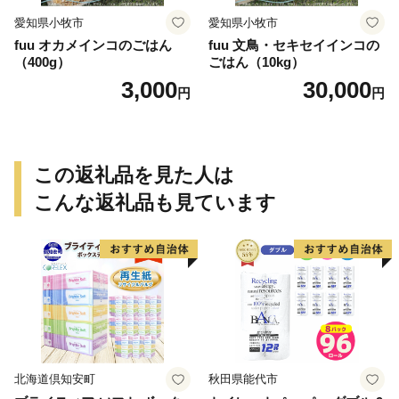
愛知県小牧市
愛知県小牧市
fuu オカメインコのごはん
fuu 文鳥・セキセイインコの
（400g）
ごはん（10kg）
3,000
30,000
円
円
この返礼品を見た人は
こんな返礼品も見ています
北海道倶知安町
秋田県能代市