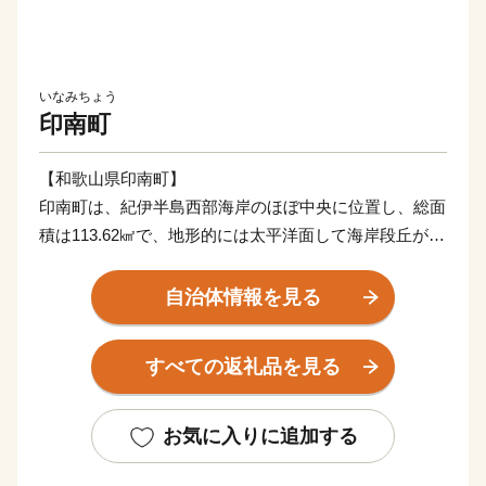
いなみちょう
印南町
【和歌山県印南町】
印南町は、紀伊半島西部海岸のほぼ中央に位置し、総面
積は113.62㎢で、地形的には太平洋面して海岸段丘が広
がっており、北東部では紀伊山地西端の真妻山、三里ヶ
峰などの山々が連なっています。
自治体情報を見る
また、三ヶ峰付近からは切目川が流れ、印南原付近から
は印南川が町の中心部を流れて太平洋に注いでいます。
すべての返礼品を見る
【かえる橋】
印南町は歴史も古く、数々の伝説や言伝えを残す歴史遺
お気に入りに追加する
産が町内に多く点在するなど、観光面でも魅力を秘めた