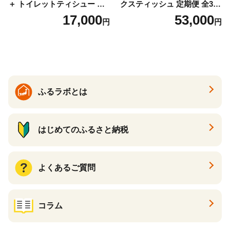
＋ トイレットティシュー し
クスティッシュ 定期便 全3
っかり香るフレッシュクリア
回 日本製 まとめ買い 防災
17,000
53,000
円
円
の香り ダブル 12ロール×6パ
常備品 日用雑貨 消耗品 生活
ック 72ロール 25m トイレ
必需品 大容量 備蓄 リサイク
ットペーパー パルプ100％ 消
ル ティッシュ ペーパー まと
臭 防臭 日用品 消耗品 備蓄
め買い 雑貨 倶知安町
ふるラボとは
はじめてのふるさと納税
よくあるご質問
コラム