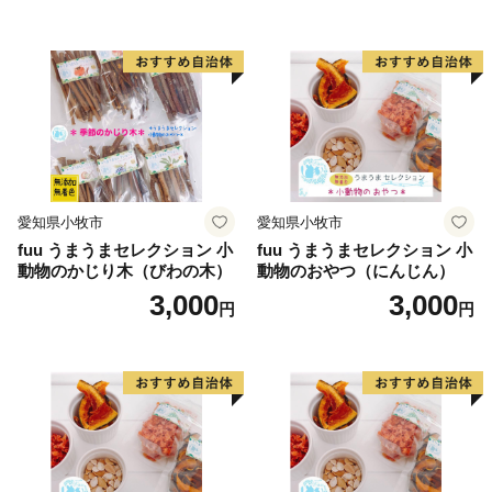
心として、花卉のハウス栽培等が。漁業では、岩礁地帯
の伊勢エビ等を対象とした刺し網漁業とアワビ、トコブ
シ、海草等の採貝漁業がおこなわれ、沖合ではイサキ、
タイ等を対象とした一本釣りやイワシ等を対象とした敷
き網（棒受け網）漁業、タチウオ、フグ等を対象とした
延べ縄漁業など、農林水産業が盛んな町です。
愛知県小牧市
愛知県小牧市
【印南祭り】
fuu うまうまセレクション 小
fuu うまうまセレクション 小
印南町を祭り一色に染める「印南祭り」。毎年10月2
動物のかじり木（びわの木）
動物のおやつ（にんじん）
日、日高地方の秋祭りのトップを切って行われる、宇杉
3,000
3,000
円
円
八幡と山口八幡両神社の合同秋季祭礼です。
宇杉八幡神社の祭礼は4台の屋台と神輿が勢いよく印南
川に飛び込み、祭装束の男衆が肩まで水につかりながら
川を渡る勇ましい祭り。一方の山口八幡神社の祭礼は6
台の屋台と神輿が登場。屋台をぶつけ合いながら印南港
まで御渡、浜辺では雑賀踊りや奴踊り、獅子舞が奉納さ
れます。