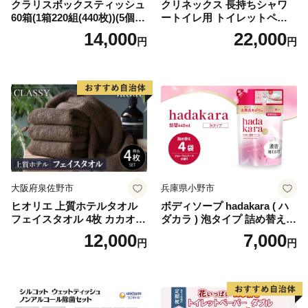
クラリスボックスティッシュ
クリネックス 長持ちシャワ
60箱(1箱220組(440枚))(5個入
ートイレ用 トイレットペー
り×12セット)【1256759】
パー（ダブル）64ロール(8ロ
14,000
22,000
円
円
ール×8パック) 開成町 トイレ
ットペーパーダブル 日用品
国産 新生活 ダブル SDGs 備
蓄 防災 エコ 消耗品 生活雑貨
生活用品 無香料 トイレット
ペーパー ダブル といれっと
ぺーぱー トイレ クレシア ト
イレットペーパー [BDBH002
-1]
大阪府泉佐野市
兵庫県小野市
ヒオリエ 上質ホテルタオル
ボディソープ hadakara ( ハ
フェイスタオル 4枚 カカオ
ダカラ ) 泡タイプ 詰め替え 4
【タオル 泉州タオル 吸水 普
40ml×4袋 ボディーソープ 泡
12,000
7,000
円
円
段使い 無地 シンプル 日用品
ボディソープ 泡 日用品 消耗
ふわふわ ふかふか 家族 たお
品 バス用品 大容量 いい 匂い
る 一人暮らし】
ボディ 保湿 LION ライオン
泡石鹸 石鹸 兵庫 兵庫県 小野
市