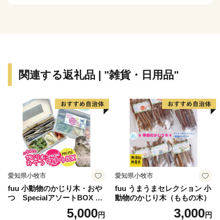
まちですが、その知名度は低く、大都市圏からの来訪者
や定着人口の伸び悩み、若者人口の流出等課題も抱えて
いました。昭和63年度から平成元年度にかけて、国は、
自治省を中心に「ふるさと創世」の起爆剤として「自ら
考え自ら行う地域づくり」事業（1億円事業）を推進し
てきました。
関連する返礼品 | "雑貨・日用品"
印南町では、1億円事業として人材育成のため「かえる
基金」を創設しました。更に、平成7年度「地域づくり
推進事業」を財源に全国に類を見ない「かえる」をテー
マとしたユニークな橋（かえる橋）を建設しました。多
くの人々を招き入れ、町発展への願いを込めたもので
す。『努力、忍耐、飛躍』を象徴する ”柳に跳びつくか
える”（小野道風）をイメージし、「考える」「人をか
える」「町をかえる」「古里へかえる」「栄える」とい
愛知県小牧市
愛知県小牧市
う5つの”かえる”にひっかけ、ネーミングしています。
fuu 小動物のかじり木・おや
fuu うまうまセレクション 小
つ SpecialアソートBOX mi
動物のかじり木（ももの木）
【印南町の農林水産業】
ni（1個）
5,000
3,000
円
円
農業は、温暖な気候を活かし、ミニトマトなど野菜を中