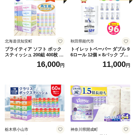
北海道倶知安町
秋田県能代市
ブライティア ソフト ボック
トイレットペーパー ダブル 9
スティッシュ 200組 400枚 60
6ロール 12個 × 8パック ブラ
箱 日本製 まとめ買い ティッ
ンカ 再生紙 100％ 芯あり 日
16,000
11,000
円
円
シュ リサイクル 長持 防災 常
用品 消耗品 無香料 生活用品
備品 日用雑貨 消耗品 生活必
備蓄 秋田県 能代市 送料無料
需品 備蓄 ペーパー 紙 北海道
《能代製紙》
倶知安町 日用品
栃木県小山市
神奈川県開成町