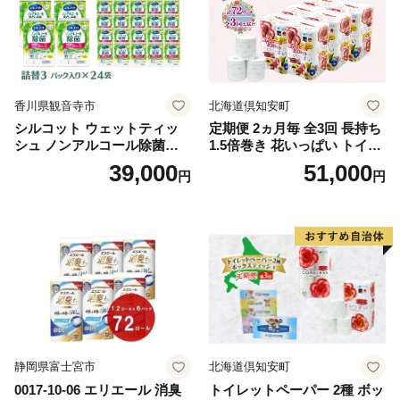
香川県観音寺市
北海道倶知安町
シルコット ウェットティッ
定期便 2ヵ月毎 全3回 長持ち
シュ ノンアルコール除菌詰
1.5倍巻き 花いっぱい トイレ
替（43枚×3P）×24袋 日用品
ットペーパー ダブル 45ｍ 計
39,000
51,000
円
円
おもちゃ 拭き取り 手拭き 外
72ロール 全18種 花柄 プリン
出時 お出かけ時 食事前 緑茶
ト ハーブ 香り付き 日本製 ま
カテキン配合
とめ買い 防災 常備品 ペーパ
ー 消耗品 備蓄 送料無料 北海
道 倶知安町 日用品
静岡県富士宮市
北海道倶知安町
0017-10-06 エリエール 消臭
トイレットペーパー 2種 ボッ