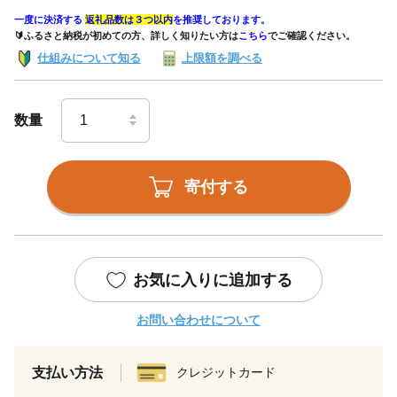
一度に決済する
返礼品数は３つ以内
を推奨しております。
🔰ふるさと納税が初めての方、詳しく知りたい方は
こちら
でご確認ください。
仕組みについて知る
上限額を調べる
数量
寄付する
お気に入りに追加する
お問い合わせについて
支払い方法
クレジットカード