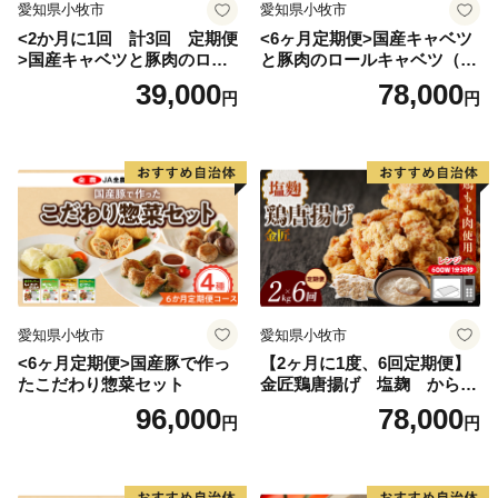
愛知県小牧市
愛知県小牧市
<2か月に1回 計3回 定期便
<6ヶ月定期便>国産キャベツ
>国産キャベツと豚肉のロー
と豚肉のロールキャベツ（4P
ルキャベツ（4P入り）
入り）
39,000
78,000
円
円
愛知県小牧市
愛知県小牧市
<6ヶ月定期便>国産豚で作っ
【2ヶ月に1度、6回定期便】
たこだわり惣菜セット
金匠鶏唐揚げ 塩麹 からあ
げ
96,000
78,000
円
円