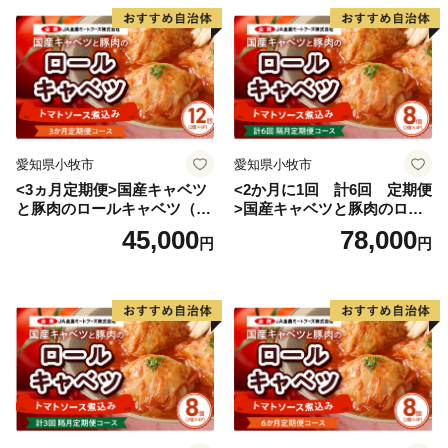
愛知県小牧市
愛知県小牧市
<3ヵ月定期便>国産キャベツ
<2か月に1回 計6回 定期便
と豚肉のロールキャベツ（6P
>国産キャベツと豚肉のロー
入り）
ルキャベツ（4P入り）
45,000
78,000
円
円