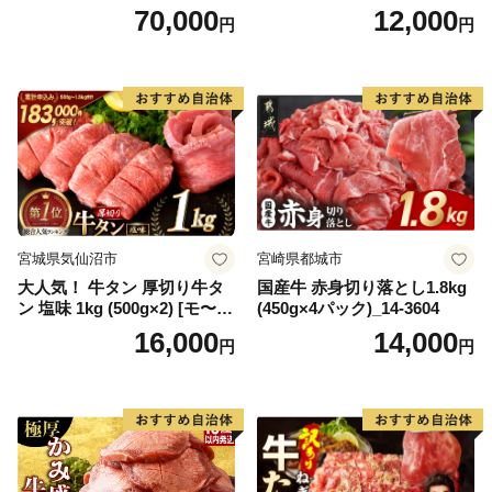
キ ブランド肉 ヒレ肉 フィレ
【DG12W】
70,000
12,000
円
円
肉 ジューシー ヘルシー】(H0
65175)
宮城県気仙沼市
宮崎県都城市
大人気！ 牛タン 厚切り牛タ
国産牛 赤身切り落とし1.8kg
ン 塩味 1kg (500g×2) [モ〜ラ
(450g×4パック)_14-3604
ンド 宮城県 気仙沼市 205646
16,000
14,000
円
円
60] 肉 牛肉 精肉 牛たん 牛タ
ン塩 牛たん塩 冷凍 焼肉 BB
Q アウトドア バーベキュー
厚切り タン