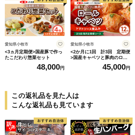
愛知県小牧市
愛知県小牧市
<3ヵ月定期便>国産豚で作っ
<2か月に1回 計3回 定期便
たこだわり惣菜セット
>国産キャベツと豚肉のロー
ルキャベツ（6P入り）
48,000
45,000
円
円
この返礼品を見た人は
こんな返礼品も見ています