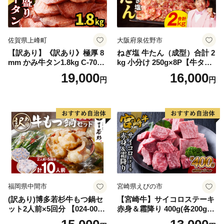
佐賀県上峰町
大阪府泉佐野市
【訳あり】《訳あり》極厚 8
ねぎ塩 牛たん（成型）合計 2
mm かみ牛タン1.8kg C-709-
kg 小分け 250g×8P【牛タン
AS
牛肉 焼肉用 薄切り 訳あり サ
19,000
16,000
円
円
イズ不揃い】
福岡県中間市
宮崎県えびの市
(訳あり)博多若杉牛もつ鍋セ
【宮崎牛】サイコロステーキ
ット2人前×5回分 【024-002
赤身＆霜降り 400g(各200g×
7】
１P 計2P) 真空パック 冷凍