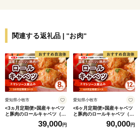
関連する返礼品 | "お肉"
愛知県小牧市
愛知県小牧市
<3ヵ月定期便>国産キャベツ
<6ヶ月定期便>国産キャベツ
と豚肉のロールキャベツ（4P
と豚肉のロールキャベツ（6P
入り）
入り）
39,000
90,000
円
円