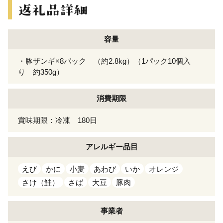
容量
・豚ザンギ×8パック （約2.8kg）（1パック10個入
り 約350g）
消費期限
賞味期限：冷凍 180日
アレルギー
品目
えび
かに
小麦
あわび
いか
オレンジ
さけ（鮭）
さば
大豆
豚肉
事業者