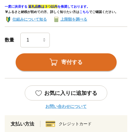
一度に決済する
返礼品数は３つ以内
を推奨しております。
🔰ふるさと納税が初めての方、詳しく知りたい方は
こちら
でご確認ください。
仕組みについて知る
上限額を調べる
数量
寄付する
お気に入りに追加する
お問い合わせについて
支払い方法
クレジットカード