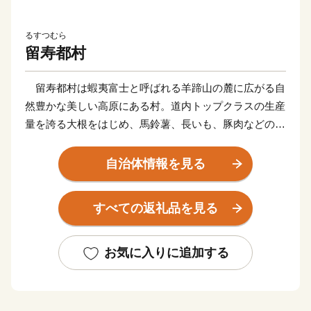
るすつむら
留寿都村
留寿都村は蝦夷富士と呼ばれる羊蹄山の麓に広がる自
然豊かな美しい高原にある村。道内トップクラスの生産
量を誇る大根をはじめ、馬鈴薯、長いも、豚肉などの生
産が有名です。道内一の規模を誇るリゾート＝ルスツリ
ゾートを中心に、スキー、ゴルフ、パラグライダー、マ
自治体情報を見る
ウンテンバイク、登山など、アウトドアスポーツを楽し
む人々の聖地になっています。
すべての返礼品を見る
近年は海外からの観光客も増え、国際的な観光地へと
変わりつつあります。魅力いっぱいの留寿都村に是非遊
びに来てください！
お気に入りに追加する