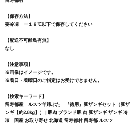
留寿都村
【保存方法】
要冷凍 ー１８℃以下で保存してください
【配送不可離島有無】
なし
【注意事項】
※画像はイメージです。
※着日・着曜日のご指定はお受けできません。
【検索キーワード】
留寿都産 ルスツ羊蹄ぶた 『徳用』豚ザンギセット（豚ザ
ンギ【約2.8kg】） | 豚肉 ブランド豚 肉 豚ザンギ ザンギ 冷
凍 国産 お取り寄せ 北海道 留寿都村 留寿都 ルスツ