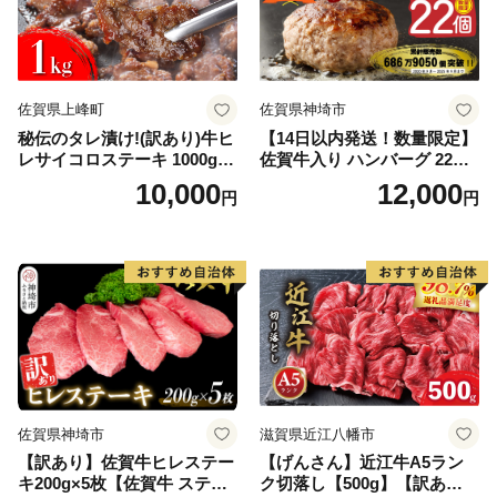
佐賀県上峰町
佐賀県神埼市
秘伝のタレ漬け!(訳あり)牛ヒ
【14日以内発送！数量限定】
レサイコロステーキ 1000g
佐賀牛入り ハンバーグ 22個
【B-1098-AS】
2.6kg(120g×22個)【佐賀牛
10,000
12,000
円
円
黒毛和牛 ブランド牛 九州 ハ
ンバーグ 牛肉 豚肉 国産 お弁
当 おかず 惣菜 おすすめ 人
気】(H083106)
佐賀県神埼市
滋賀県近江八幡市
【訳あり】佐賀牛ヒレステー
【げんさん】近江牛A5ラン
キ200g×5枚【佐賀牛 ステー
ク切落し【500g】【訳あり】