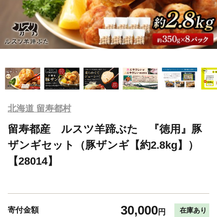
北海道 留寿都村
留寿都産 ルスツ羊蹄ぶた 『徳用』豚
ザンギセット（豚ザンギ【約2.8kg】）
【28014】
30,000
寄付金額
在庫あり
円