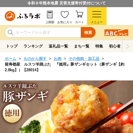
令和８年熊本地震 災害支援寄付受付について
上限額
お気に入り
カート
メニュー
検索
トップ
ランキング
返礼品一覧
まち一覧
特集
初心者ガイド
ホーム
ものから探す
お肉
その他肉・加工品
留寿都産 ルスツ羊蹄ぶた 『徳用』豚ザンギセット（豚ザンギ【約
2.8kg】）【28014】