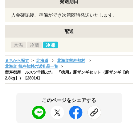
発送期日
入金確認後、準備ができ次第随時発送いたします。
配送
常温
冷蔵
冷凍
まちから探す
北海道
北海道留寿都村
北海道 留寿都村の返礼品一覧
留寿都産 ルスツ羊蹄ぶた 『徳用』豚ザンギセット（豚ザンギ【約
2.8kg】）【28014】
このページをシェアする