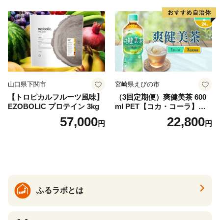
産 シリカ ミネラル 美容 備蓄
防災 長期保存 富士山 山梨県
忍野村
山口県下関市
宮崎県えびの市
【トロピカルフルーツ風味】
（3回定期便）爽健美茶 600
EZOBOLIC プロテイン 3kg
ml PET【コカ・コーラ】ペ
ットボトル 1ケース(24本) 定
57,000
22,800
円
円
期便 3回(72本) セット お茶
カフェインゼロ ノンカフェ
イン ハトムギ ブレンド茶 宮
崎県 えびの市 送料無料
ふるラボとは