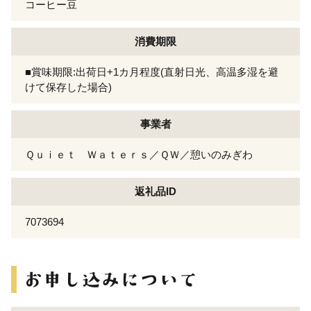
コーヒー豆
消費期限
■賞味期限:出荷日+1カ月程度(直射日光、高温多湿を避
けて保存した場合)
事業者
Ｑｕｉｅｔ Ｗａｔｅｒｓ／ＱＷ／憩いのみぎわ
返礼品ID
7073694