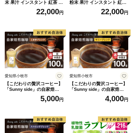
末 果汁 インスタント 紅茶 ビ
粉末 果汁 インスタント 紅茶
タミンC 袋 ロングセラー 粉
ティー ビタミンC 袋 ロング
22,000
22,000
円
円
末飲料 粉末茶 簡単 手軽 ホッ
セラー 粉末飲料 粉末茶 簡単
ト アイス
手軽 ホット アイス
愛知県小牧市
愛知県小牧市
【こだわりの贅沢コーヒー】
【こだわりの贅沢コーヒー】
「Sunny side」の自家焙煎珈
「Sunny side」の自家焙煎珈
琲こまきブレンド（100g）
琲サニーブレンド（100g）
5,000
4,000
円
円