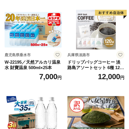
鹿児島県垂水市
兵庫県淡路市
W-22195／天然アルカリ温泉
ドリップバッグコーヒー 淡
水 財寶温泉 500ml×25本
路島アソートセット 6種 120
袋 飲み比べ コーヒー
7,000
12,000
円
円