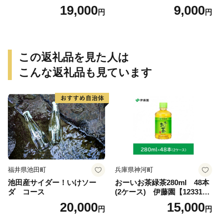
琲ブレンド珈琲飲み比べセッ
19,000
9,000
円
円
ト（300g）
この返礼品を見た人は
こんな返礼品も見ています
福井県池田町
兵庫県神河町
池田産サイダー！いけソー
おーいお茶緑茶280ml 48本
ダ コース
(2ケース) 伊藤園【123317
3】
20,000
15,000
円
円