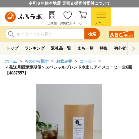
令和８年熊本地震 災害支援寄付受付について
上限額
お気に入り
カート
メニュー
検索
トップ
ランキング
返礼品一覧
まち一覧
特集
初心者ガイド
ホーム
ものから探す
お飲み物
コーヒー
＜発送月固定定期便＞スペシャルブレンド水出しアイスコーヒー全6回
【4087557】