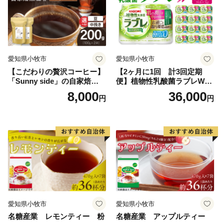
愛知県小牧市
愛知県小牧市
【こだわりの贅沢コーヒー】
【2ヶ月に1回 計3回定期
「Sunny side」の自家焙煎珈
便】植物性乳酸菌ラブレW
琲こまきブレンド（200g）
プレーン36本（計108本）
8,000
36,000
円
円
愛知県小牧市
愛知県小牧市
名糖産業 レモンティー 粉
名糖産業 アップルティー