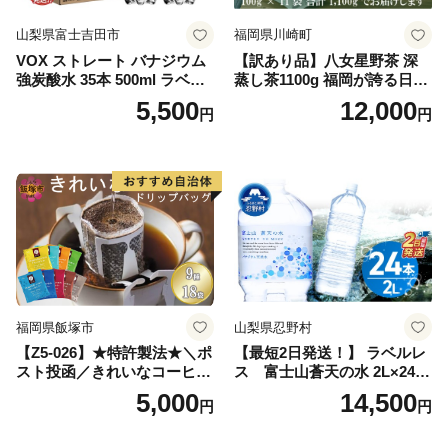
山梨県富士吉田市
福岡県川崎町
VOX ストレート バナジウム
【訳あり品】八女星野茶 深
強炭酸水 35本 500ml ラベル
蒸し茶1100g 福岡が誇る日本
レス【富士吉田市限定カート
茶_ 訳アリ 常温 お茶 茶袋 常
5,500
12,000
円
円
ン】
備品 おちゃ ocha 茶葉 緑茶
飲料 飲み物 八女 茶 日本茶
深むし茶 深蒸し 訳あり お茶
っぱ tea 八女茶 お手軽 簡単
小分け お土産 お取り寄せ グ
ルメ 福岡 九州 福岡県 国産
日本 ふかむし茶 ふかむし 家
庭用 自宅用 ちゃ りょくちゃ
ふかむしちゃ 急須 甘み 川崎
町 送料無料
福岡県飯塚市
山梨県忍野村
【Z5-026】★特許製法★＼ポ
【最短2日発送！】 ラベルレ
スト投函／きれいなコーヒー
ス 富士山蒼天の水 2L×24本
ドリップバッグ9種セット(18
（4ケース）※離島不可 天然
5,000
14,500
円
円
袋)ゆうパケットでお届け！
水 ミネラルウォーター 水 ペ
ットボトル 2000ml バナジウ
ム天然水 飲料水 軟水 鉱水 国