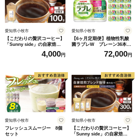
愛知県小牧市
愛知県小牧市
【こだわりの贅沢コーヒー】
【6ヶ月定期便】植物性乳酸
「Sunny side」の自家焙煎珈
菌ラブレW プレーン36本
琲ストロングブレンド（100
（計216本）
4,000
72,000
円
円
g）
愛知県小牧市
愛知県小牧市
フレッシュスムージー 8個
【こだわりの贅沢コーヒー】
セット
「Sunny side」の自家焙煎珈