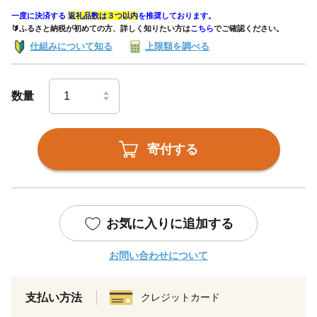
一度に決済する
返礼品数は３つ以内
を推奨しております。
🔰ふるさと納税が初めての方、詳しく知りたい方は
こちら
でご確認ください。
仕組みについて知る
上限額を調べる
数量
寄付する
お気に入りに追加する
お問い合わせについて
支払い方法
クレジットカード