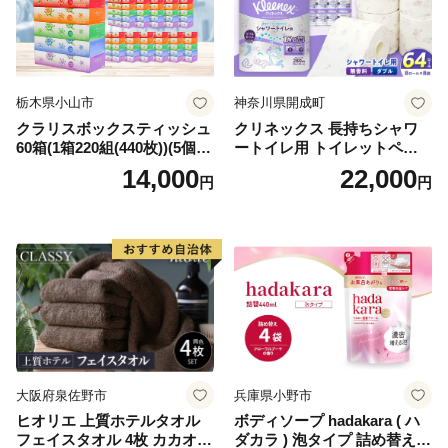
栃木県小山市
神奈川県開成町
クラリスボックスティッシュ
クリネックス 長持ちシャワ
60箱(1箱220組(440枚))(5個入
ートイレ用 トイレットペー
り×12セット)【1256759】
パー（ダブル）64ロール(8ロ
14,000
22,000
円
円
ール×8パック) 開成町 トイレ
ットペーパーダブル 日用品
国産 新生活 ダブル SDGs 備
蓄 防災 エコ 消耗品 生活雑貨
生活用品 無香料 トイレット
ペーパー ダブル といれっと
ぺーぱー トイレ クレシア ト
イレットペーパー [BDBH002
-1]
大阪府泉佐野市
兵庫県小野市
ヒオリエ 上質ホテルタオル
ボディソープ hadakara ( ハ
フェイスタオル 4枚 カカオ
ダカラ ) 泡タイプ 詰め替え 4