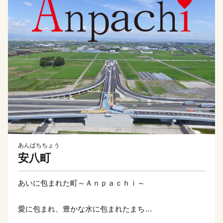
あんぱちちょう
安八町
あいに包まれた町～Ａｎｐａｃｈｉ～
愛に包まれ、豊かな水に包まれたまち
安八～Ａｎｐａｃｈｉ～の文字は「Ａ」で始まり「ｉ」