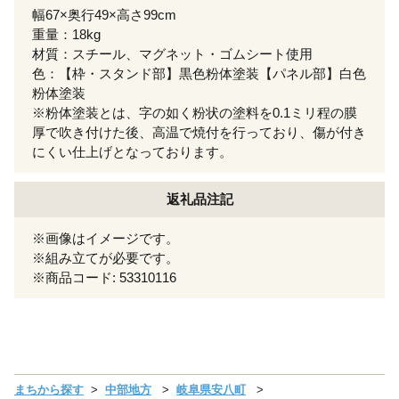
幅67×奥行49×高さ99cm
重量：18kg
材質：スチール、マグネット・ゴムシート使用
色：【枠・スタンド部】黒色粉体塗装【パネル部】白色
粉体塗装
※粉体塗装とは、字の如く粉状の塗料を0.1ミリ程の膜
厚で吹き付けた後、高温で焼付を行っており、傷が付き
にくい仕上げとなっております。
返礼品注記
※画像はイメージです。
※組み立てが必要です。
※商品コード: 53310116
まちから探す
中部地方
岐阜県安八町