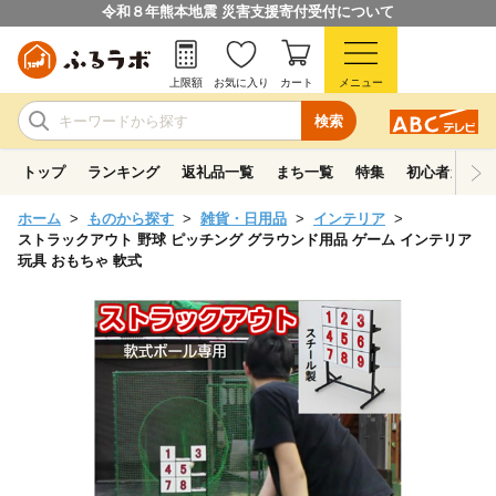
令和８年熊本地震 災害支援寄付受付について
上限額
お気に入り
カート
メニュー
検索
トップ
ランキング
返礼品一覧
まち一覧
特集
初心者ガイド
ホーム
ものから探す
雑貨・日用品
インテリア
ストラックアウト 野球 ピッチング グラウンド用品 ゲーム インテリア
玩具 おもちゃ 軟式