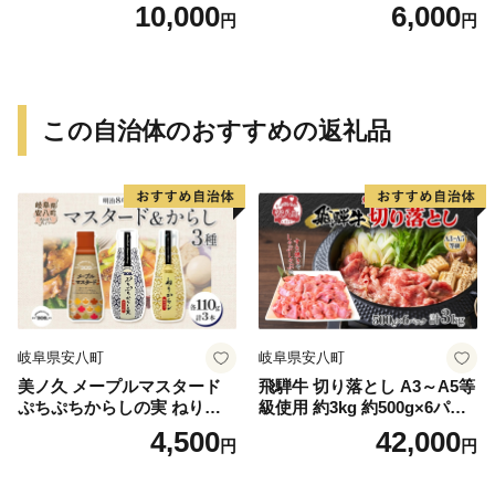
g）
g）
10,000
6,000
円
円
この自治体のおすすめの返礼品
岐阜県安八町
岐阜県安八町
美ノ久 メープルマスタード
飛騨牛 切り落とし A3～A5等
ぷちぷちからしの実 ねりか
級使用 約3kg 約500g×6パッ
らし 3種 3本 セット アソート
ク 肉 牛肉 和牛 ブランド牛
4,500
42,000
円
円
3種類 からし カラシ マスタ
お肉 ビーフ しゃぶしゃぶ す
ード 和からし 洋からし 粒 粒
き焼き 国産 お取り寄せ ご褒
マスタード 調味料 万能 万能
美 豪華 グルメ 焼肉 BBQ パ