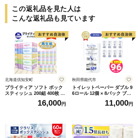
安八町
この返礼品を見た人は
こんな返礼品も見ています
北海道倶知安町
秋田県能代市
ブライティア ソフト ボック
トイレットペーパー ダブル 9
スティッシュ 200組 400枚 60
6ロール 12個 × 8パック ブラ
箱 日本製 まとめ買い ティッ
ンカ 再生紙 100％ 芯あり 日
16,000
11,000
円
円
シュ リサイクル 長持 防災 常
用品 消耗品 無香料 生活用品
備品 日用雑貨 消耗品 生活必
備蓄 秋田県 能代市 送料無料
需品 備蓄 ペーパー 紙 北海道
《能代製紙》
倶知安町 日用品