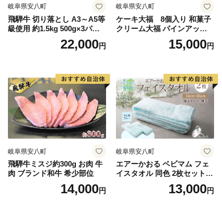
岐阜県安八町
岐阜県安八町
飛騨牛 切り落とし A3～A5等
ケーキ大福 8個入り 和菓子
級使用 約1.5kg 500g×3パッ
クリーム大福 パインアップ
ク 肉 牛肉 和牛 ブランド牛
ル カフェオレ 抹茶 チョコ お
22,000
15,000
円
円
お肉 ビーフ しゃぶしゃぶ す
やつ お茶請け お土産 手土産
き焼き 国産 お取り寄せ ご褒
お取り寄せ
美 豪華 グルメ 焼肉 BBQ パ
ーティー ギフト 贈り物 自家
用 贈答用 送料無料 焼肉マル
イ 岐阜県 【 安八町 】
岐阜県安八町
岐阜県安八町
飛騨牛ミスジ約300g お肉 牛
エアーかおる ベビマム フェ
肉 ブランド和牛 希少部位
イスタオル 同色 2枚セット 3
4×85cm そよ風ブルー 日本製
14,000
13,000
円
円
綿100％ 柔らか 軽い スーパ
ーZERO 吸水速乾 デリケー
ト肌 敏感肌 赤ちゃん おくる
み 送料無料 浅野撚糸 岐阜県