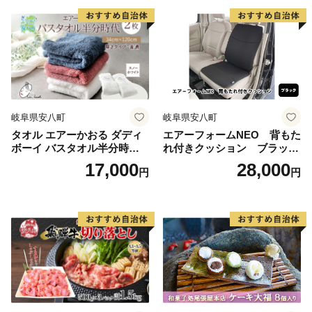
調味料 常備 お取り寄せ ご当
ーティー ギフト 贈り物 自家
地 送料無料 岐阜県 安八町
用 贈答用 送料無料 焼肉マル
イ 岐阜県 【 安八町 】
岐阜県安八町
岐阜県安八町
タオル エアーかおる ダディ
エアーフォームNEO 背もた
ボーイ バスタオル半分時代
れ付きクッション ブラッ
スノーホワイト 2枚 セット 3
ク カー用品 高反発 車用
17,000
28,000
円
円
4×120cm ハーフバスタオル
品 内装 アクセサリー 20mm
スリムバスタオル 日本製 綿1
中材 程よいクッション性 通
00％ 柔らか 軽い ふわふわ ス
気性 体圧分散 ロングドライ
ーパーZERO ヘアドライタオ
ブ 最適 ズレ防止 ほとんどの
ル 吸水速乾 送料無料 浅野撚
車 取付可 丸洗い可
糸 岐阜県 【 安八町 】