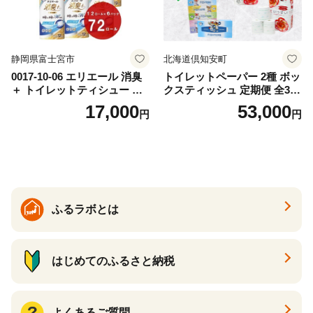
静岡県富士宮市
北海道倶知安町
0017-10-06 エリエール 消臭
トイレットペーパー 2種 ボッ
＋ トイレットティシュー し
クスティッシュ 定期便 全3
っかり香るフレッシュクリア
回 日本製 まとめ買い 防災
17,000
53,000
円
円
の香り ダブル 12ロール×6パ
常備品 日用雑貨 消耗品 生活
ック 72ロール 25m トイレ
必需品 大容量 備蓄 リサイク
ットペーパー パルプ100％ 消
ル ティッシュ ペーパー まと
臭 防臭 日用品 消耗品 備蓄
め買い 雑貨 倶知安町
ふるラボとは
はじめてのふるさと納税
よくあるご質問