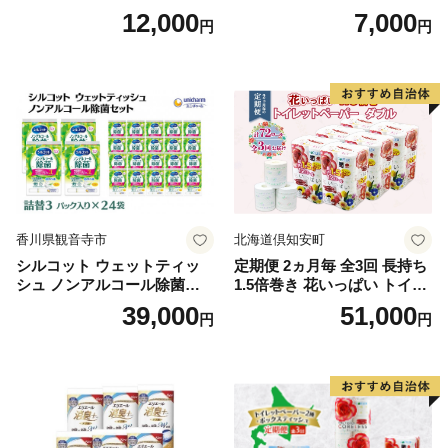
【タオル 泉州タオル 吸水 普
40ml×4袋 ボディーソープ 泡
12,000
7,000
円
円
段使い 無地 シンプル 日用品
ボディソープ 泡 日用品 消耗
ふわふわ ふかふか 家族 たお
品 バス用品 大容量 いい 匂い
る 一人暮らし】
ボディ 保湿 LION ライオン
泡石鹸 石鹸 兵庫 兵庫県 小野
市
香川県観音寺市
北海道倶知安町
シルコット ウェットティッ
定期便 2ヵ月毎 全3回 長持ち
シュ ノンアルコール除菌詰
1.5倍巻き 花いっぱい トイレ
替（43枚×3P）×24袋 日用品
ットペーパー ダブル 45ｍ 計
39,000
51,000
円
円
おもちゃ 拭き取り 手拭き 外
72ロール 全18種 花柄 プリン
出時 お出かけ時 食事前 緑茶
ト ハーブ 香り付き 日本製 ま
カテキン配合
とめ買い 防災 常備品 ペーパ
ー 消耗品 備蓄 送料無料 北海
道 倶知安町 日用品