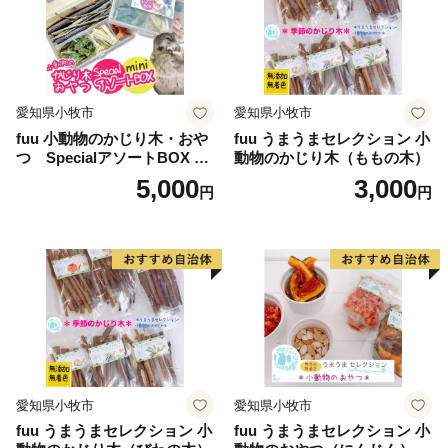
👉岐阜県安八町の「エアーかおる」
愛知県小牧市
愛知県小牧市
fuu 小動物のかじり木・おや
fuu うまうまセレクション 小
つ SpecialアソートBOX mi
動物のかじり木（ももの木）
ni（1個）
5,000
3,000
円
円
愛知県小牧市
愛知県小牧市
fuu うまうまセレクション 小
fuu うまうまセレクション 小