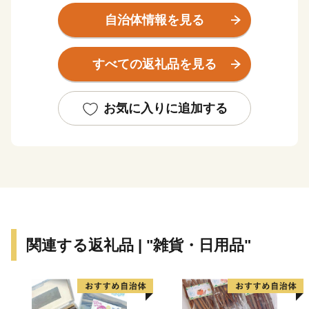
で終わる愛に包まれたまちです。 安八町の位置は、岐
自治体情報を見る
阜県の南西に位置し、揖斐川・長良川に挾まれ南北約9
キロメートル、東西約3キロメートルにわたる細長い形
すべての返礼品を見る
をしています。 また、伊勢湾臨海工業地帯、北陸圏、
名古屋都市圏および近畿圏の接点に位置するという地理
的条件に恵まれ、工場適地として近代産業発展の原動力
お気に入りに追加する
を担っています。 名神高速道路へ直結する安八スマー
トインターチェンジが開通し、都市圏がより身近にな
り、企業立地の候補地として更なる注目を浴びていま
す。 スマートインターチェンジを利用すれば、名古屋
から３０分で安八町にアクセスできます。
★ABCテレビのニュース情報番組「news おかえり」
関連する返礼品 | "雑貨・日用品"
で、「 株式会社浅野撚糸 」の“パーフェクテン”と”エ
アーかおる” が紹介されました！ どちらも様々な寄付金
額や色でのご用意がございます！
👉岐阜県安八町の「パーフェクテン」