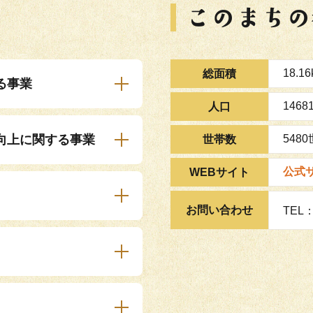
18.1
総面積
る事業
1468
人口
向上に関する事業
548
世帯数
公式
WEBサイト
お問い合わせ
TEL：