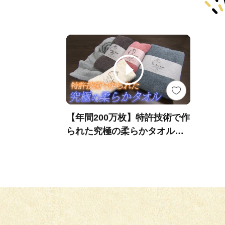
【年間200万枚】特許技術で作
られた究極の柔らかタオル
岐阜・安八町【わが街ええも
ん物語】