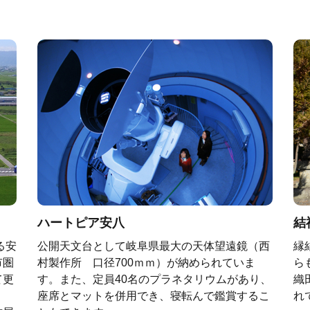
ハートピア安八
結
る安
公開天文台として岐阜県最大の天体望遠鏡（西
縁
市圏
村製作所 口径700ｍｍ）が納められていま
ら
て更
す。また、定員40名のプラネタリウムがあり、
織
座席とマットを併用でき、寝転んで鑑賞するこ
れ