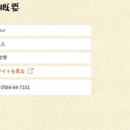
6k㎡
1人
0世帯
サイトを見る
0584-64-7101