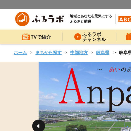
地域とあなたを元気にする
ふるさと納税
ふるラボ
TVで紹介
チャンネル
ホーム
まちから探す
中部地方
岐阜県
岐阜