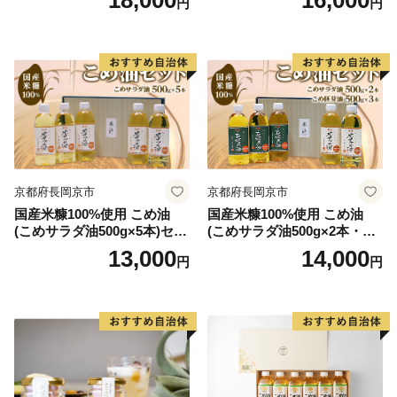
円
円
京都府長岡京市
京都府長岡京市
国産米糠100%使用 こめ油
国産米糠100%使用 こめ油
(こめサラダ油500g×5本)セッ
(こめサラダ油500g×2本・こ
ト [1574]
め胚芽油500g×3本)セット [1
13,000
14,000
円
円
573]