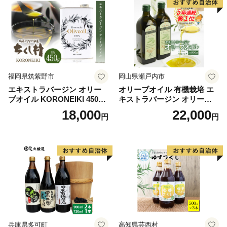
福岡県筑紫野市
岡山県瀬戸内市
エキストラバージン オリー
オリーブオイル 有機栽培 エ
ブオイル KORONEIKI 450g
キストラバージン オリーブ
[筑前たなか油屋 福岡県 筑紫
オイル シングル 2本 セット
18,000
22,000
円
円
野市 21760403] 油 食用油 オ
オーガニック 調味料 油 オリ
リーブ油
ーブ油 食用油 ギフト
兵庫県多可町
高知県芸西村