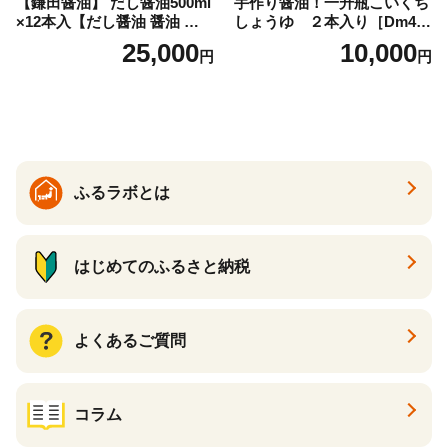
【鎌田醤油】 だし醤油500ml
手作り醤油！一升瓶こいくち
×12本入【だし醤油 醤油 人気
しょうゆ ２本入り［Dm4］
おすすめ 人気だし醤油 出汁
｜手作り 醤油 和歌山県 印南
25,000
10,000
円
円
醤油 AE1021】
町 一升瓶 こいくちしょうゆ
伝統製法 醤油 日本食 調味料
地元産 大豆 小麦 塩 だし 煮
物 和食 醤油 肉料理 魚料理
野菜料理 醤油 郷土料理 家庭
料理 醤油
ふるラボとは
はじめてのふるさと納税
よくあるご質問
コラム