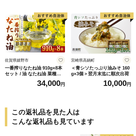
佐賀県嬉野市
宮崎県高鍋町
一番搾りなたね油 910g×8本
＜青シソたっぷり油みそ 160
セット / 油 なたね油 菜種油
g×3個＞翌月末迄に順次出荷
ナタネ【山下製油】 [NBE00
34,000
10,000
円
円
7]
この返礼品を見た人は
こんな返礼品も見ています