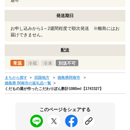
通年
発送期日
お申し込みから1～2週間程度で順次発送 ※離島にはお
届けできません。
配送
常温
冷蔵
冷凍
別送不可
まちから探す
四国地方
徳島県阿南市
徳島県 阿南市の返礼品一覧
くだもの屋が作ったこだわりぽん酢計1080ml【1743327】
このページをシェアする