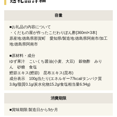
容量
■お礼品の内容について
・くだもの屋が作ったこだわりぽん酢[360ml×3本]
原産地:徳島県那賀町 愛知県/製造地:徳島県阿南市/加工
地:徳島県阿南市
■原材料・成分
ゆず果汁 こいくち醤油(小麦、大豆) 穀物酢 みり
ん 砂糖 食塩
鰹節エキス(鰹節) 昆布エキス(昆布)
成分表示 100g当たり(エネルギー77kcal/タンパク質
3.8g/脂質0.1g/炭水化物15.2g/食塩相当量6.94g)
消費期限
■賞味期限:製造日から9か月