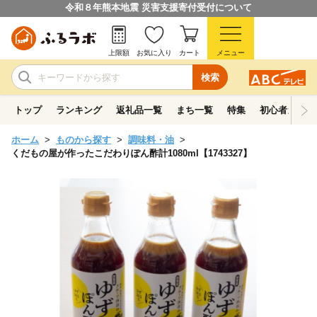
令和８年熊本地震 災害支援寄付受付について
上限額
お気に入り
カート
メニュー
検索
トップ
ランキング
返礼品一覧
まち一覧
特集
初心者ガイド
ホーム
ものから探す
調味料・油
くだもの屋が作ったこだわりぽん酢計1080ml【1743327】