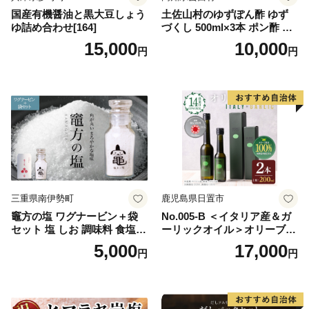
国産有機醤油と黒大豆しょう
土佐山村のゆずぽん酢 ゆず
ゆ詰め合わせ[164]
づくし 500ml×3本 ポン酢 ポ
ンズ ゆず 柚子 調味料 さっぱ
15,000
10,000
円
円
り 美味しい おいしい 鍋 しゃ
ぶしゃぶ 冷奴 魚料理 蒸し料
理 ドレッシング セット
三重県南伊勢町
鹿児島県日置市
竈方の塩 ワグナービン＋袋
No.005-B ＜イタリア産＆ガ
セット 塩 しお 調味料 食塩
ーリックオイル＞オリーブオ
天然 ミネラル 調味料 ソルト
イルセット(200ml×2本) 日置
5,000
17,000
円
円
salt 料理 味付 おにぎり 三重
市 特産品 調味料 油 エキスト
県 南伊勢 伊勢 志摩 5000円 5
ラバージン オリーブ セット
000円以下 五千円
ガーリック【鹿児島オリー
ブ】