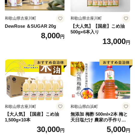
和歌山県古座川町
和歌山県古座川町
DewRose ＆SUGAR 20g
【大人気】【国産】こめ油
500g×6本入り
8,000
円
13,000
円
和歌山県古座川町
和歌山県白浜町
【大人気】【国産】こめ油
無添加 梅酢 500ml×2本 梅と
1,500g×10本
天日塩だけ 農家の手作り完
熟梅酢 調味料
30,000
5,000
円
円