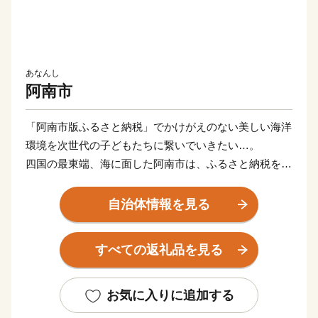
あなんし
阿南市
「阿南市版ふるさと納税」でかけがえのない美しい海洋
環境を次世代の子どもたちに繋いでいきたい…。
四国の最東端、海に面した阿南市は、ふるさと納税を通
して世界規模で深刻な問題となっている海岸・海洋汚染
に対して真摯に向き合い、アクションをおこし、普及し
自治体情報を見る
ていくことによって、持続可能な社会づくりを実現して
いく「阿南市オリジナル」の制度運用を行っています。
すべての返礼品を見る
返礼品を提供するのは「EARTH SHIP PARTNER
ANAN」（ESPA）に登録している事業者です。阿南市
では、このESPA事業者とともに新たなムーブメントを
お気に入りに追加する
起こしていきます！