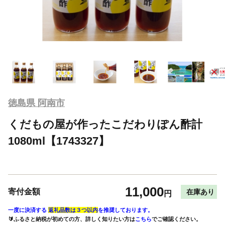
徳島県 阿南市
くだもの屋が作ったこだわりぽん酢計
1080ml【1743327】
11,000
寄付金額
在庫あり
円
一度に決済する
返礼品数は３つ以内
を推奨しております。
🔰ふるさと納税が初めての方、詳しく知りたい方は
こちら
でご確認ください。