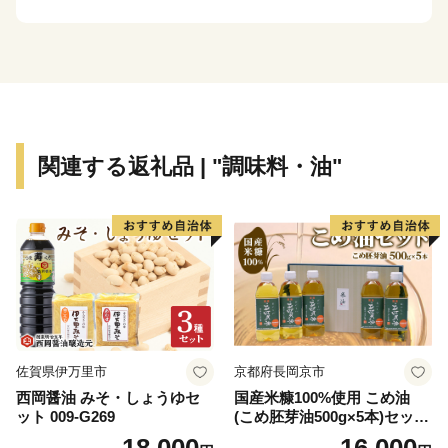
※「EARTH SHIP PARTNER ANAN」登録事業者とは…
阿南市が認定する、環境保全・美化・啓発活動や環境配
慮商品やサービスの提供に対して積極的に取り組む事業
者です。
関連する返礼品 | "調味料・油"
佐賀県伊万里市
京都府長岡京市
西岡醤油 みそ・しょうゆセ
国産米糠100%使用 こめ油
ット 009-G269
(こめ胚芽油500g×5本)セット
[1575]
18,000
16,000