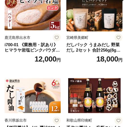
鹿児島県出水市
宮崎県美郷町
i700-01 《業務用・訳あり》
だしパック うまみだし 野菜
ヒマラヤ岩塩ピンクパウダー
だし 2セット 合計256g(8g×8
タイプ(5kg) 岩塩 塩 調味料
パック×2種×2セット) [岡田商
12,000
18,000
円
円
しお 保存料不使用 天然 パウ
店 宮崎県 美郷町 31ac0069]
ダータイプ グレインミルタ
国産 粉末 ダシ 出汁パック し
イプ 料理 バスソルト 入浴 普
いたけ 無塩
段使い ギフト 贈り物【ソル
ティースマイル】
香川県坂出市
和歌山県印南町