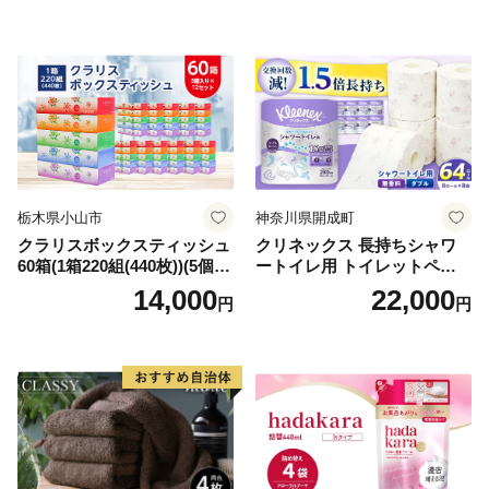
備品 日用雑貨 消耗品 生活必
備蓄 秋田県 能代市 送料無料
需品 備蓄 ペーパー 紙 北海道
《能代製紙》
倶知安町 日用品
栃木県小山市
神奈川県開成町
クラリスボックスティッシュ
クリネックス 長持ちシャワ
60箱(1箱220組(440枚))(5個入
ートイレ用 トイレットペー
り×12セット)【1256759】
パー（ダブル）64ロール(8ロ
14,000
22,000
円
円
ール×8パック) 開成町 トイレ
ットペーパーダブル 日用品
国産 新生活 ダブル SDGs 備
蓄 防災 エコ 消耗品 生活雑貨
生活用品 無香料 トイレット
ペーパー ダブル といれっと
ぺーぱー トイレ クレシア ト
イレットペーパー [BDBH002
-1]