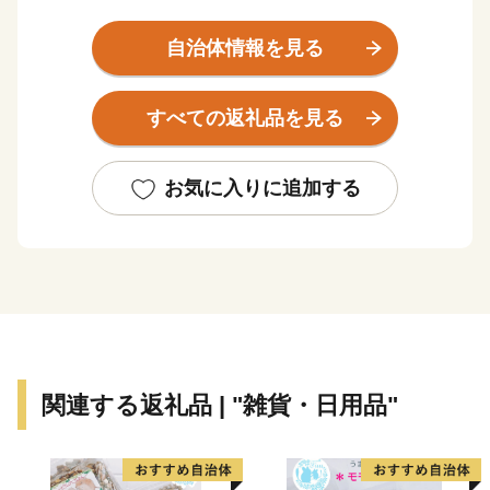
は一挙に市街地が拡がりました。
自治体情報を見る
また、早くから大手家電メーカーの企業城下町として発
展を遂げるとともに安定した税収を背景に各種行政サー
すべての返礼品を見る
ビスを充実させ、公共施設や都市基盤の整備を進めてき
た結果、現在では日常生活を支える基本的な施設整備は
一定の到達点に達し、成熟した都市としての機能を備え
お気に入りに追加する
るに至っています。
市内の交通機関は、大阪市中心部まで約15分の京阪電
車、大阪市営地下鉄や、大阪空港まで約35分の大阪モノ
レールが縦横に走り、主要道路は、国道1号・阪神高速
道路・近畿自動車道などが整備され、各都市を結ぶ交通
の要衝となっています。
関連する返礼品 | "雑貨・日用品"