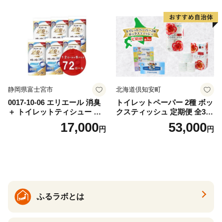
カテキン配合
とめ買い 防災 常備品 ペーパ
ー 消耗品 備蓄 送料無料 北海
道 倶知安町 日用品
静岡県富士宮市
北海道倶知安町
0017-10-06 エリエール 消臭
トイレットペーパー 2種 ボッ
＋ トイレットティシュー し
クスティッシュ 定期便 全3
っかり香るフレッシュクリア
回 日本製 まとめ買い 防災
17,000
53,000
円
円
の香り ダブル 12ロール×6パ
常備品 日用雑貨 消耗品 生活
ック 72ロール 25m トイレ
必需品 大容量 備蓄 リサイク
ットペーパー パルプ100％ 消
ル ティッシュ ペーパー まと
臭 防臭 日用品 消耗品 備蓄
め買い 雑貨 倶知安町
ふるラボとは