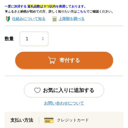
一度に決済する
返礼品数は３つ以内
を推奨しております。
🔰ふるさと納税が初めての方、詳しく知りたい方は
こちら
でご確認ください。
仕組みについて知る
上限額を調べる
数量
寄付する
お気に入りに追加する
お問い合わせについて
支払い方法
クレジットカード