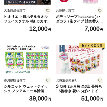
大阪府泉佐野市
兵庫県小野市
ヒオリエ 上質ホテルタオル
ボディソープ hadakara ( ハ
フェイスタオル 4枚 カカオ
ダカラ ) 泡タイプ 詰め替え 4
【タオル 泉州タオル 吸水 普
40ml×4袋 ボディーソープ 泡
12,000
7,000
円
円
段使い 無地 シンプル 日用品
ボディソープ 泡 日用品 消耗
ふわふわ ふかふか 家族 たお
品 バス用品 大容量 いい 匂い
る 一人暮らし】
ボディ 保湿 LION ライオン
泡石鹸 石鹸 兵庫 兵庫県 小野
市
香川県観音寺市
北海道倶知安町
シルコット ウェットティッ
定期便 2ヵ月毎 全3回 長持ち
シュ ノンアルコール除菌詰
1.5倍巻き 花いっぱい トイレ
替（43枚×3P）×24袋 日用品
ットペーパー ダブル 45ｍ 計
39,000
51,000
円
円
おもちゃ 拭き取り 手拭き 外
72ロール 全18種 花柄 プリン
出時 お出かけ時 食事前 緑茶
ト ハーブ 香り付き 日本製 ま