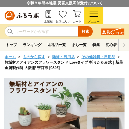
令和８年熊本地震 災害支援寄付受付について
上限額
お気に入り
カート
メニュー
検索
トップ
ランキング
返礼品一覧
まち一覧
特集
初心者ガイド
ホーム
ものから探す
雑貨・日用品
その他雑貨・日用品
無垢材とアイアンのフラワースタンド Lowタイプ 折りたたみ式｜新星
金属製作所 大阪府 守口市 [0846]