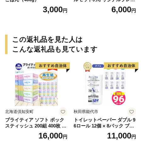
ドごはん（820g）
3,000
6,000
円
円
この返礼品を見た人は
こんな返礼品も見ています
北海道倶知安町
秋田県能代市
ブライティア ソフト ボック
トイレットペーパー ダブル 9
スティッシュ 200組 400枚 60
6ロール 12個 × 8パック ブラ
箱 日本製 まとめ買い ティッ
ンカ 再生紙 100％ 芯あり 日
16,000
11,000
円
円
シュ リサイクル 長持 防災 常
用品 消耗品 無香料 生活用品