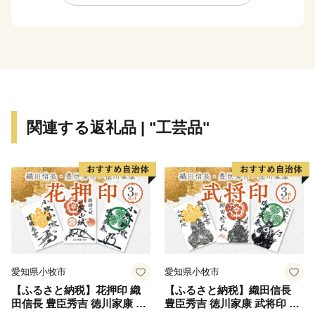
現在は国史跡に指定されている「二ッ森貝塚」が、世界
遺産登録に登録されました
観光施設には「東八甲田家族旅行村」や「七戸スキー
場」があり、夏はバーベキュー、冬にはウインタースポ
ーツが楽しめます。
日本有数の規模を誇るバラ園 「ローズカントリー」も
関連する返礼品 | "工芸品"
人気の憩いのスポットです。
現在の七戸町は、 ２００５年３月３１日に 旧七戸町と
天間林村が合併して発足しました。
「潤いと彩りあふれる田園文化都市を目指して」の実現
に向け、「広域連携型のまちづくり」、「地域経済自立
型のまちづくり」、「住民参加型のまちづくり」を基本
方針として、
愛知県小牧市
愛知県小牧市
住んでいる人も訪れる人も心の豊かさ実感できる魅力と
【ふるさと納税】花押印 織
【ふるさと納税】織田信長
活力のあるまちづくりを目指しています。
田信長 豊臣秀吉 徳川家康 3
豊臣秀吉 徳川家康 武将印 3