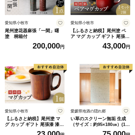
愛知県小牧市
愛知県小牧市
尾州塗花器麻張「一閑」曙
【ふるさと納税】尾州塗 ペ
塗 桐箱付
ア マグ カップ ギフト 尾張漆
漆 漆器 漆器工芸 工芸品 芸術
200,000
43,000
円
円
性 実用性 抗菌性 美味しく安
全な食事 手作り 贈答用 くつ
ろぎ おうち時間 プレゼント
抗ウイルス効果 お取り寄せ
愛知県 小牧市 送料無料
愛知県小牧市
愛媛県地酒の隠れ郷
【ふるさと納税】尾州塗 マ
い草のスクリーン無垢 生成
グ カップ ギフト 尾張漆 漆
（サイズ：約95×180㎝）(14
漆器 漆器工芸 工芸品 芸術性
3)
23,000
75,000
円
円