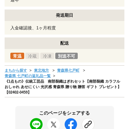
発送期日
入金確認後、1ヶ月程度
配送
常温
冷蔵
冷凍
別送不可
まちから探す
東北地方
青森県七戸町
青森県 七戸町の返礼品一覧
《1点もの》伝統工芸品 南部裂織はぎれセット【南部裂織 カラフル
おしゃれ あせにくい 光沢感 青森県 贈り物 贈答 ギフト プレゼント】
【02402-0459】
このページをシェアする