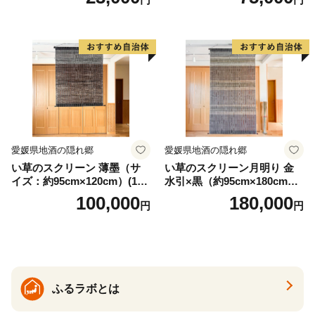
実用性 抗菌性 美味しく安全
な食事 手作り 贈答用 くつろ
ぎ おうち時間 プレゼント 抗
ウイルス効果 お取り寄せ 愛
知県 小牧市 送料無料
愛媛県地酒の隠れ郷
愛媛県地酒の隠れ郷
い草のスクリーン 薄墨（サ
い草のスクリーン月明り 金
イズ：約95cm×120cm）(14
水引×黒（約95cm×180cm）
6)
(147)
100,000
180,000
円
円
ふるラボとは