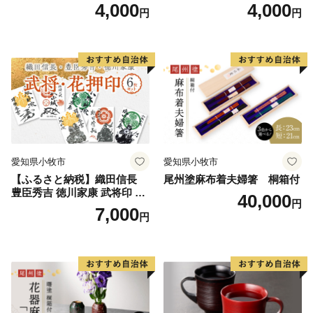
枚 セット 戦国 武将 小牧山城
枚 セット イラスト 戦国 武将
4,000
4,000
円
円
墨絵 龍画師 書道アーティス
小牧山城 墨絵 龍画師 書道ア
ト 池谷公智 渾身の一作 作品
ーティスト 池谷公智 渾身の
雑貨 工芸品 グッズ 愛知県 小
一作 作品 雑貨 工芸品 グッズ
牧市 お取り寄せ 送料無料
愛知県 小牧市 お取り寄せ 送
料無料
愛知県小牧市
愛知県小牧市
【ふるさと納税】織田信長
尾州塗麻布着夫婦箸 桐箱付
豊臣秀吉 徳川家康 武将印 花
40,000
円
押印 6枚 セット イラスト 戦
7,000
円
国 武将 小牧山城 墨絵 龍画師
書道アーティスト 池谷公智
渾身の一作 作品 雑貨 工芸品
グッズ 愛知県 小牧市 お取り
寄せ 送料無料