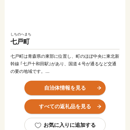
しちのへまち
七戸町
七戸町は青森県の東部に位置し、町のほぼ中央に東北新
幹線 ｢七戸十和田駅｣があり、国道４号が通るなど交通
の要の地域です。
特産品も多く、全国的に有名な「長芋」や「にんにく」
自治体情報を見る
をはじめ、様々な農産品の産地としても知られていま
す。
すべての返礼品を見る
歴史的な資産も多く、南部藩に由来する「七戸城跡」や
「一里塚」が有名です。
お気に入りに追加する