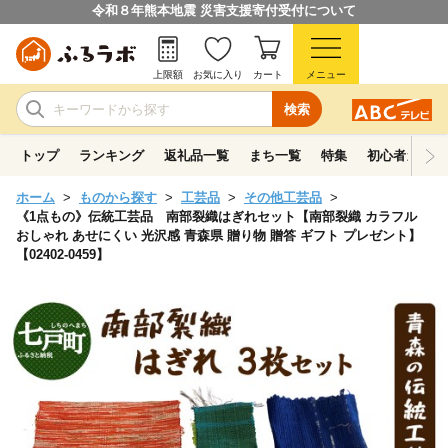
令和８年熊本地震 災害支援寄付受付について
上限額
お気に入り
カート
メニュー
検索
トップ
ランキング
返礼品一覧
まち一覧
特集
初心者ガイド
ホーム
ものから探す
工芸品
その他工芸品
《1点もの》伝統工芸品 南部裂織はぎれセット【南部裂織 カラフル
おしゃれ あせにくい 光沢感 青森県 贈り物 贈答 ギフト プレゼント】
【02402-0459】