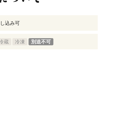
し込み可
冷蔵
冷凍
別送不可