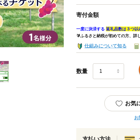
寄付金額
一度に決済する
返礼品数は３つ以
🔰ふるさと納税が初めての方、詳
仕組みについて知る
数量
お気
お
支払い方法