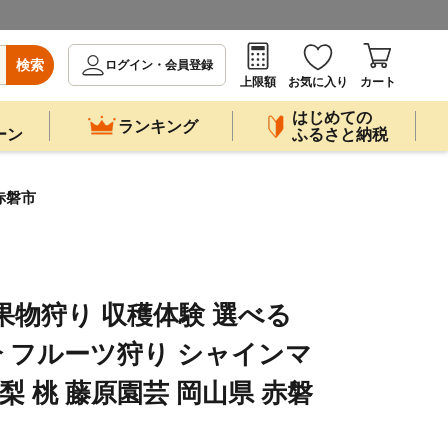
検索
ログイン・会員登録
上限額
お気に入り
カート
はじめての
ランキング
ーン
ふるさと納税
赤磐市
果物狩り 収穫体験 選べる
分 フルーツ狩り シャインマ
梨 桃 藤原園芸 岡山県 赤磐