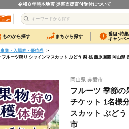
令和８年熊本地震 災害支援寄付受付について
番組･特集
ものから探す
まちから探す
キャンペ
食事券・入場券・優待券
 フルーツ狩り シャインマスカット ぶどう 梨 桃 藤原園芸 岡山県 
岡山県 赤磐市
フルーツ 季節の
チケット 1名様
スカット ぶどう 
市