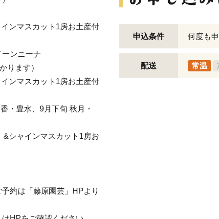
ャインマスカット1房お土産付
申込条件
何度も申
イーンニーナ
配送
常温
かかります）
ャインマスカット1房お土産付
香・豊水、9月下旬 秋月・
）&シャインマスカット1房お
予約は「藤原園芸」HPより
はHPをご確認ください。