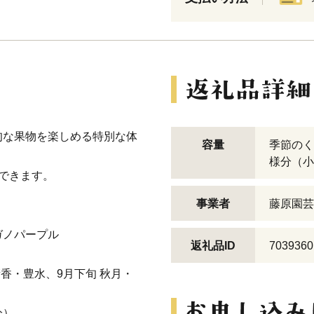
旬な果物を楽しめる特別な体
容量
季節のく
様分（小
できます。
事業者
藤原園芸
ガノパープル
返礼品ID
7039360
香・豊水、9月下旬 秋月・
分）