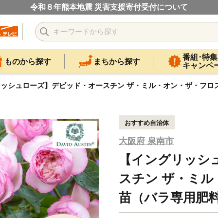
令和８年熊本地震 災害支援寄付受付について
番組･特集
ものから探す
まちから探す
キャンペ
ッシュローズ】デビッド・オースチン ザ・ミル・オン・ザ・フロス 6
おすすめ自治体
大阪府 泉南市
【イングリッシ
スチン ザ・ミル
苗（バラ専用肥料付