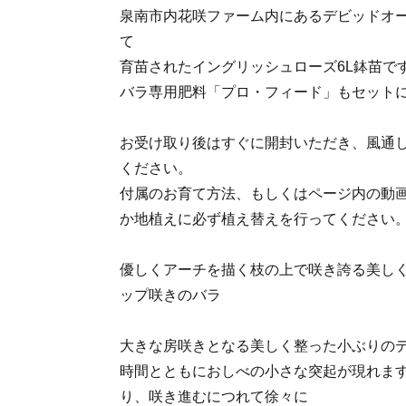
泉南市内花咲ファーム内にあるデビッドオ
て
育苗されたイングリッシュローズ6L鉢苗で
バラ専用肥料「プロ・フィード」もセット
お受け取り後はすぐに開封いただき、風通
ください。
付属のお育て方法、もしくはページ内の動
か地植えに必ず植え替えを行ってください
優しくアーチを描く枝の上で咲き誇る美し
ップ咲きのバラ
大きな房咲きとなる美しく整った小ぶりの
時間とともにおしべの小さな突起が現れま
り、咲き進むにつれて徐々に