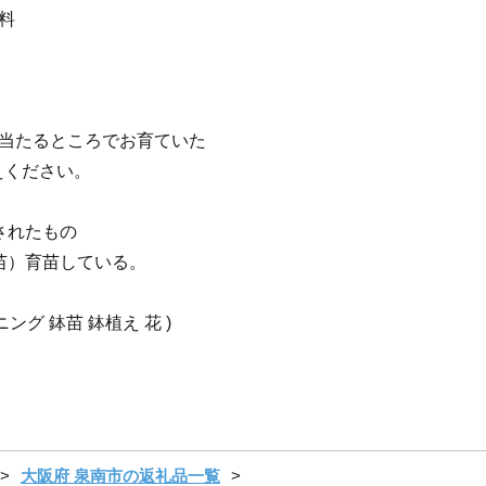
料
が当たるところでお育ていた
えください。
されたもの
苗）育苗している。
ング 鉢苗 鉢植え 花 )
大阪府 泉南市の返礼品一覧