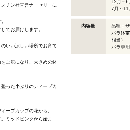
12月～
ースチン社直営ナーセリーに
7月～1
す。
内容量
品種：ザ
にしてお届けします。
バラ鉢苗
相当）
しのいい涼しい場所でお育て
バラ専用
画をご覧になり、大きめの鉢
。
く整った小ぶりのディープカ
ディープカップの花から、
す。ミッドピンクから始ま