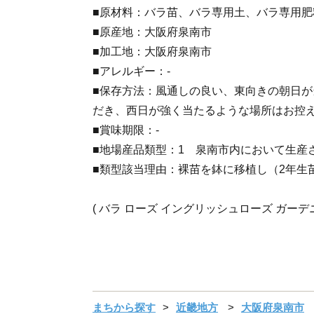
■原材料：バラ苗、バラ専用土、バラ専用肥
■原産地：大阪府泉南市
■加工地：大阪府泉南市
■アレルギー：-
■保存方法：風通しの良い、東向きの朝日
だき、西日が強く当たるような場所はお控
■賞味期限：-
■地場産品類型：1 泉南市内において生産
■類型該当理由：裸苗を鉢に移植し（2年生
( バラ ローズ イングリッシュローズ ガーデニ
まちから探す
近畿地方
大阪府泉南市