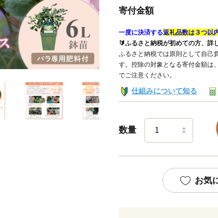
寄付金額
一度に決済する
返礼品数は３つ以
🔰ふるさと納税が初めての方、詳
ふるさと納税では原則として自己負
す。控除の対象となる寄付金額は
でご注意ください。
仕組みについて知る
数量
お気