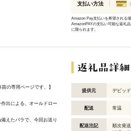
支払い方法
Amazon Pay支払いを希望さ
AmazonPAYの支払い可能な返礼
に限られます。
鉢苗の専用ページです。】
提供元
デビッド
ン作出による、オールドロー
配送
常温
ね備えたバラで、今回お送り
配送注記
順次発送