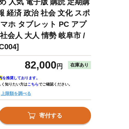
め 人気 電子版 購読 定期購
情報 経済 政治 社会 文化 スポ
スマホ タブレット PC アプ
社会人 大人 情勢 岐阜市 /
004]
82,000
在庫あり
円
内
を推奨しております。
しく知りたい方は
こちら
でご確認ください。
上限額を調べる
寄付する