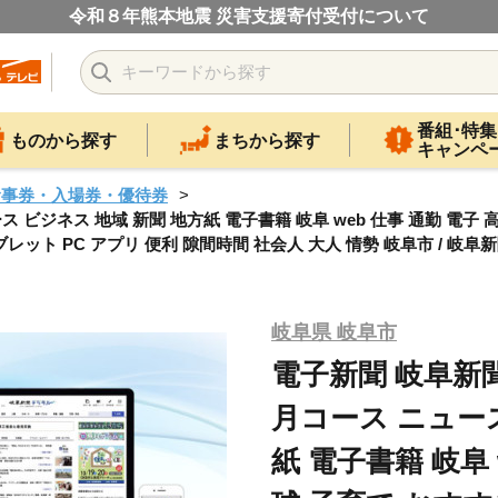
令和８年熊本地震 災害支援寄付受付について
番組･特集
ものから探す
まちから探す
キャンペ
食事券・入場券・優待券
ビジネス 地域 新聞 地方紙 電子書籍 岐阜 web 仕事 通勤 電子 高
レット PC アプリ 便利 隙間時間 社会人 大人 情勢 岐阜市 / 岐阜新聞社
岐阜県 岐阜市
電子新聞 岐阜新
月コース ニュース
紙 電子書籍 岐阜 