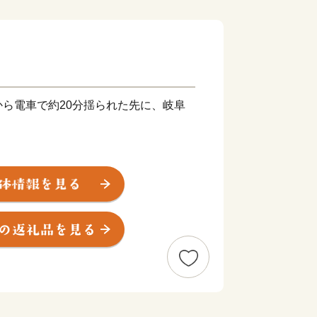
ら電車で約20分揺られた先に、岐阜
岐阜市には、魅力が満載。
に並ぶ高層ビル。
たな活気がみなぎる柳ケ瀬商店街。
鵜飼が行われる清流長良川。
然豊かな金華山があり、斎藤道三公・織
じめとする戦国武将ゆかりのまち。
ンスよく共存する岐阜市には、