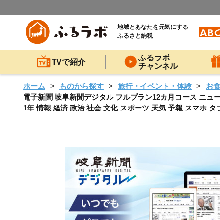
地域とあなたを元気にする
ふるさと納税
ふるラボ
TVで紹介
チャンネル
ホーム
ものから探す
旅行・イベント・体験
お
電子新聞 岐阜新聞デジタル フルプラン12カ月コース ニュース 
1年 情報 経済 政治 社会 文化 スポーツ 天気 予報 スマホ タブ