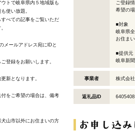
アウトで岐阜県内５地域版も
ご登録情
希望の場
能も使い放題。
らすべての記事をご覧いただ
■対象
す。
岐阜県全
お住まい
のメールアドレス宛にIDと
■提供元
岐阜新聞
らご登録をお願いします。
動更新となります。
事業者
株式会社
送付をご希望の場合は、備考
返礼品ID
6405408
県犬山市以外にお住まいの方