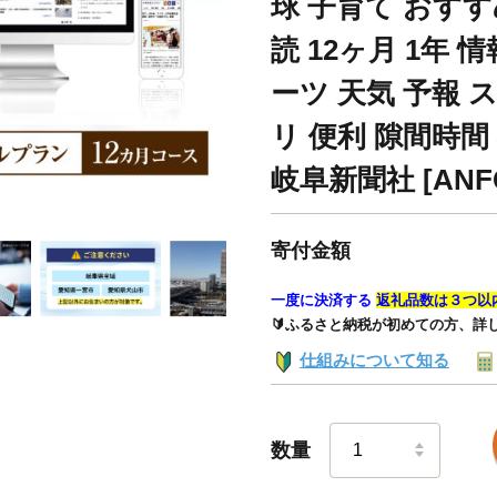
球 子育て おすす
読 12ヶ月 1年 
ーツ 天気 予報 
リ 便利 隙間時間 
岐阜新聞社 [ANFC
寄付金額
一度に決済する
返礼品数は３つ以
🔰ふるさと納税が初めての方、詳
仕組みについて知る
数量