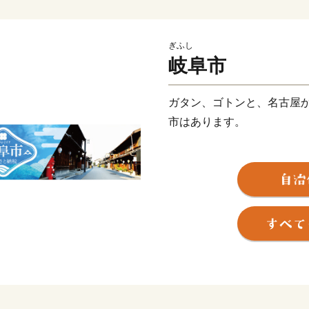
ぎふし
岐阜市
ガタン、ゴトンと、名古屋か
市はあります。
岐阜県の県庁所在地である
玄関口であるJR岐阜駅周辺
昭和の面影を残しながら新
1,300年以上の歴史を持つ
そして、岐阜城を冠する自
田信長公・明智光秀公をは
そんな、まちと自然がバラ