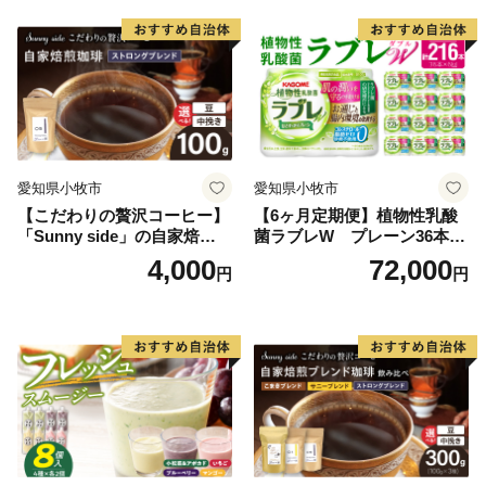
愛知県小牧市
愛知県小牧市
【こだわりの贅沢コーヒー】
【6ヶ月定期便】植物性乳酸
「Sunny side」の自家焙煎珈
菌ラブレW プレーン36本
琲ストロングブレンド（100
（計216本）
4,000
72,000
円
円
g）