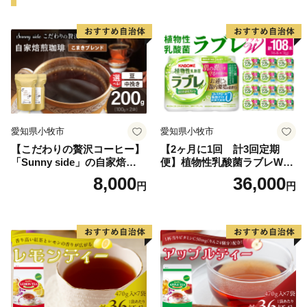
見据え、これからも様々な事に取り組んでいきます。
愛知県小牧市
愛知県小牧市
【こだわりの贅沢コーヒー】
【2ヶ月に1回 計3回定期
「Sunny side」の自家焙煎珈
便】植物性乳酸菌ラブレW
琲こまきブレンド（200g）
プレーン36本（計108本）
8,000
36,000
円
円