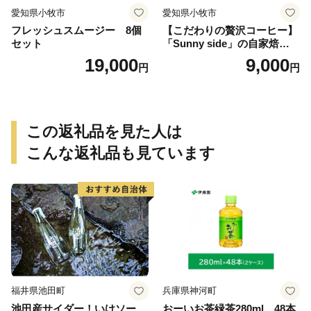
愛知県小牧市
愛知県小牧市
フレッシュスムージー 8個
【こだわりの贅沢コーヒー】
セット
「Sunny side」の自家焙煎珈
琲ブレンド珈琲飲み比べセッ
19,000
9,000
円
円
ト（300g）
この返礼品を見た人は
こんな返礼品も見ています
福井県池田町
兵庫県神河町
池田産サイダー！いけソー
おーいお茶緑茶280ml 48本