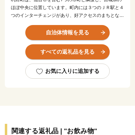
ほぼ中央に位置しています。町内には３つのＪＲ駅と４
つのインターチェンジがあり、好アクセスのまちとなっ
ています。
自治体情報を見る
利府町には日本三景の一角をなす表松島の海があり、図
書館・公民館・ホール・カフェが一体となった文化複合
すべての返礼品を見る
施設リフノス、東北最大規模の商業施設であるイオンモ
ールや、２０２０東京オリンピックサッカー競技の会場
となった宮城スタジアム（グランディ・２１）、敷地面
お気に入りに追加する
積が日本一のJR東日本新幹線総合車両センター、東北
楽天ゴールデンイーグルス２軍のホームスタジアムとな
る楽天イーグルス利府球場（中央公園野球場）などがあ
り、自然・文化・産業が調和した町です。
現在、全町民に利府町に対して誇りと愛着を持ってもら
えるよう、わくわくするまちづくりに努めています。
関連する返礼品 | "お飲み物"
「もっと先へチャレンジ利府！」を合言葉に市政移行を