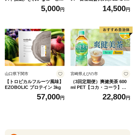
ドリップバッグ9種セット(18
（4ケース）※離島不可 天然
5,000
14,500
円
円
袋)ゆうパケットでお届け！
水 ミネラルウォーター 水 ペ
ットボトル 2000ml バナジウ
ム天然水 飲料水 軟水 鉱水 国
産 シリカ ミネラル 美容 備蓄
防災 長期保存 富士山 山梨県
忍野村
山口県下関市
宮崎県えびの市
【トロピカルフルーツ風味】
（3回定期便）爽健美茶 600
EZOBOLIC プロテイン 3kg
ml PET【コカ・コーラ】ペ
ットボトル 1ケース(24本) 定
57,000
22,800
円
円
期便 3回(72本) セット お茶
カフェインゼロ ノンカフェ
イン ハトムギ ブレンド茶 宮
崎県 えびの市 送料無料