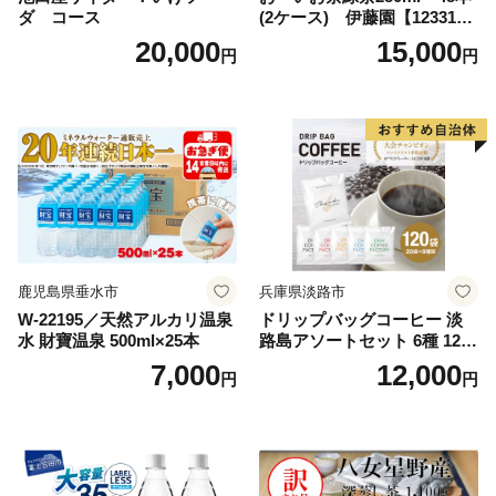
ダ コース
(2ケース) 伊藤園【123317
3】
20,000
15,000
円
円
鹿児島県垂水市
兵庫県淡路市
W-22195／天然アルカリ温泉
ドリップバッグコーヒー 淡
水 財寶温泉 500ml×25本
路島アソートセット 6種 120
袋 飲み比べ コーヒー
7,000
12,000
円
円