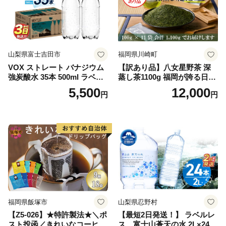
山梨県富士吉田市
福岡県川崎町
VOX ストレート バナジウム
【訳あり品】八女星野茶 深
強炭酸水 35本 500ml ラベル
蒸し茶1100g 福岡が誇る日本
レス【富士吉田市限定カート
茶_ 訳アリ 常温 お茶 茶袋 常
5,500
12,000
円
円
ン】
備品 おちゃ ocha 茶葉 緑茶
飲料 飲み物 八女 茶 日本茶
深むし茶 深蒸し 訳あり お茶
っぱ tea 八女茶 お手軽 簡単
小分け お土産 お取り寄せ グ
ルメ 福岡 九州 福岡県 国産
日本 ふかむし茶 ふかむし 家
庭用 自宅用 ちゃ りょくちゃ
ふかむしちゃ 急須 甘み 川崎
町 送料無料
福岡県飯塚市
山梨県忍野村
【Z5-026】★特許製法★＼ポ
【最短2日発送！】 ラベルレ
スト投函／きれいなコーヒー
ス 富士山蒼天の水 2L×24本