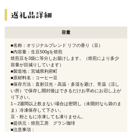
容量
■名称：オリジナルブレンド リフの香り（豆）
■内容量：生豆500gを焙煎
焙煎豆を3袋に等分しお届けします。（焙煎により多少
容量が目減りしています）
■製造地：宮城県利府町
■原材料名：コーヒー豆
■保存方法：直射日光・高温・多湿を避け、常温（涼し
い所）で保存し開封後はできるだけお早めにお召し上が
り下さい。
1～2週間以上飲まない場合は密閉し（未開封なら袋のま
ま）冷凍保存して下さい。
豆・粉ともに冷凍しても凍りません。
■提供元：焙煎工房 グラン珈琲
■注意事項：