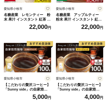
愛知県小牧市
愛知県小牧市
名糖産業 レモンティー 粉
名糖産業 アップルティー
末 果汁 インスタント 紅茶 ビ
粉末 果汁 インスタント 紅茶
タミンC 袋 ロングセラー 粉
ティー ビタミンC 袋 ロング
22,000
22,000
円
円
末飲料 粉末茶 簡単 手軽 ホッ
セラー 粉末飲料 粉末茶 簡単
ト アイス
手軽 ホット アイス
愛知県小牧市
愛知県小牧市
【こだわりの贅沢コーヒー】
【こだわりの贅沢コーヒー】
「Sunny side」の自家焙煎珈
「Sunny side」の自家焙煎珈
琲こまきブレンド（100g）
琲サニーブレンド（100g）
5,000
4,000
円
円