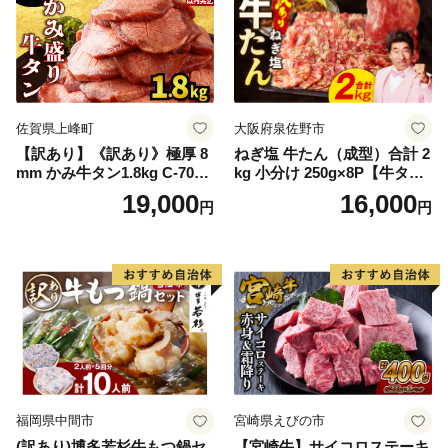
佐賀県上峰町
大阪府泉佐野市
【訳あり】《訳あり》極厚 8
ねぎ塩 牛たん（成型）合計 2
mm かみ牛タン1.8kg C-709-
kg 小分け 250g×8P【牛タン
AS
牛肉 焼肉用 薄切り 訳あり サ
19,000
16,000
円
円
イズ不揃い】
福岡県中間市
宮崎県えびの市
(訳あり)博多若杉牛もつ鍋セ
【宮崎牛】サイコロステーキ