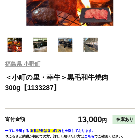
福島県 小野町
＜小町の里・幸牛＞黒毛和牛焼肉
300g【1133287】
13,000
寄付金額
在庫あり
円
一度に決済する
返礼品数は３つ以内
を推奨しております。
🔰ふるさと納税が初めての方、詳しく知りたい方は
こちら
でご確認ください。