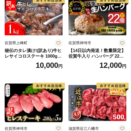
佐賀県上峰町
佐賀県神埼市
秘伝のタレ漬け!(訳あり)牛ヒ
【14日以内発送！数量限定】
レサイコロステーキ 1000g
佐賀牛入り ハンバーグ 22個
【B-1098-AS】
2.6kg(120g×22個)【佐賀牛
10,000
12,000
円
円
黒毛和牛 ブランド牛 九州 ハ
ンバーグ 牛肉 豚肉 国産 お弁
当 おかず 惣菜 おすすめ 人
気】(H083106)
佐賀県神埼市
滋賀県近江八幡市