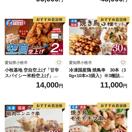
愛知県小牧市
愛知県小牧市
小牧基地 空自空上げ「甘辛
冷凍国産鶏 焼鳥串 30本（3
スパイシー米粉空上げ」
0g×10本×3袋入）※3種詰め
（計2kg 500g×4袋）手羽先
合わせ 焼き鳥 おつまみ バー
14,000
11,000
円
円
風
ベキュー 小分け 国産 鶏肉 焼
鳥 やきとり 串 惣菜 おかず
晩酌 冷凍 パーティー 便利 食
材 具材 お家居酒屋 詰め合わ
せ