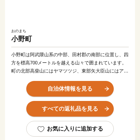
おのまち
小野町
小野町は阿武隈山系の中部、田村郡の南部に位置し、四
方を標高700メートルを越える山々で囲まれています。
町の北部高柴山にはヤマツツジ、東部矢大臣山にはアズ
マギクが群生し、町の中央を流れる右支夏井川沿いには
夏井千本桜と呼ばれるソメイヨシノが両岸5キロメート
自治体情報を見る
ルにわたって咲き誇ります。中山間地域である小野町で
は、冷涼な気候や昼夜の温度差といった特性を活用し、
すべての返礼品を見る
水稲を主とした野菜、畜産、葉たばこなど多様な農作物
を生産しています。
お気に入りに追加する