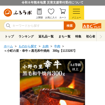
令和８年熊本地震 災害支援寄付受付について
上限額
お気に入り
カート
メニュー
検索
トップ
ランキング
返礼品一覧
まち一覧
特集
初心者ガイド
ホーム
ものから探す
お肉
牛肉
＜小町の里・幸牛＞黒毛和牛焼肉 300g【1133287】