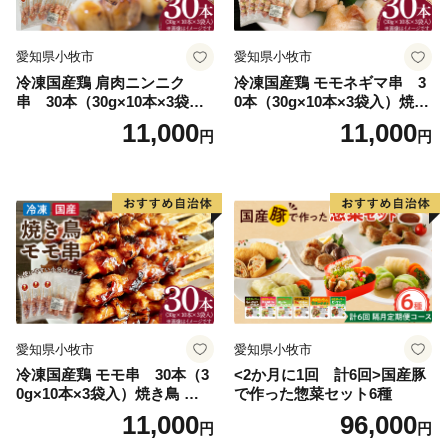
愛知県小牧市
愛知県小牧市
冷凍国産鶏 肩肉ニンニク
冷凍国産鶏 モモネギマ串 3
串 30本（30g×10本×3袋
0本（30g×10本×3袋入）焼き
入）焼き鳥 おつまみ バーベ
鳥 おつまみ バーベキュー 小
11,000
11,000
円
円
キュー 小分け 国産 鶏肉 焼鳥
分け 国産 鶏肉 焼鳥 やきとり
やきとり 串 惣菜 おかず 晩酌
串 惣菜 おかず 晩酌 冷凍 パ
冷凍 パーティー 便利 食材 具
ーティー 便利 食材 具材 お家
材 お家居酒屋 にんにく
居酒屋 ねぎま ネギマ
愛知県小牧市
愛知県小牧市
冷凍国産鶏 モモ串 30本（3
<2か月に1回 計6回>国産豚
0g×10本×3袋入）焼き鳥 おつ
で作った惣菜セット6種
まみ バーベキュー 小分け 国
11,000
96,000
円
円
産 鶏肉 焼鳥 やきとり 串 惣