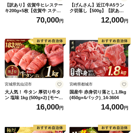
【訳あり】佐賀牛ヒレステー
【げんさん】近江牛A5ラン
キ200g×5枚【佐賀牛 ステー
ク切落し【500g】【訳あり】
キ ブランド肉 ヒレ肉 フィレ
【DG12W】
70,000
12,000
円
円
肉 ジューシー ヘルシー】(H0
65175)
宮城県気仙沼市
宮崎県都城市
大人気！ 牛タン 厚切り牛タ
国産牛 赤身切り落とし1.8kg
ン 塩味 1kg (500g×2) [モ〜ラ
(450g×4パック)_14-3604
ンド 宮城県 気仙沼市 205646
16,000
14,000
円
円
60] 肉 牛肉 精肉 牛たん 牛タ
ン塩 牛たん塩 冷凍 焼肉 BB
Q アウトドア バーベキュー
厚切り タン