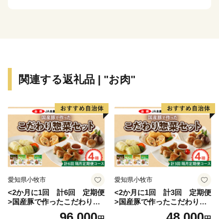
関連する返礼品 | "お肉"
愛知県小牧市
愛知県小牧市
<2か月に1回 計6回 定期便
<2か月に1回 計3回 定期便
>国産豚で作ったこだわり惣
>国産豚で作ったこだわり惣
菜セット
菜セット
96,000
48,000
円
円