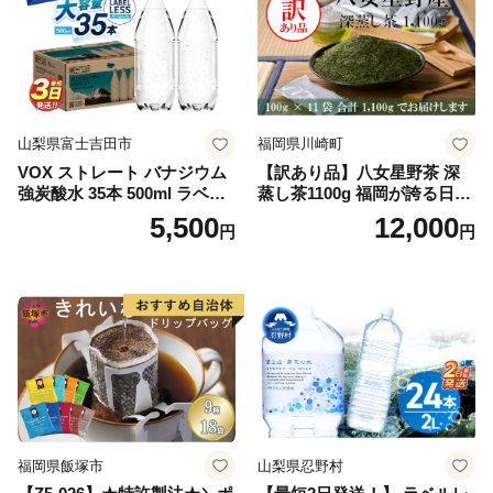
山梨県富士吉田市
福岡県川崎町
VOX ストレート バナジウム
【訳あり品】八女星野茶 深
強炭酸水 35本 500ml ラベル
蒸し茶1100g 福岡が誇る日本
レス【富士吉田市限定カート
茶_ 訳アリ 常温 お茶 茶袋 常
5,500
12,000
円
円
ン】
備品 おちゃ ocha 茶葉 緑茶
飲料 飲み物 八女 茶 日本茶
深むし茶 深蒸し 訳あり お茶
っぱ tea 八女茶 お手軽 簡単
小分け お土産 お取り寄せ グ
ルメ 福岡 九州 福岡県 国産
日本 ふかむし茶 ふかむし 家
庭用 自宅用 ちゃ りょくちゃ
ふかむしちゃ 急須 甘み 川崎
町 送料無料
福岡県飯塚市
山梨県忍野村