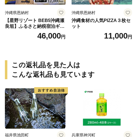
沖縄県恩納村
沖縄県恩納村
【星野リゾート BEB5沖縄瀬
沖縄食材の人気PIZZA３枚セ
良垣】ふるさと納税宿泊ギフ
ット
ト券(12,000円)
46,000
11,000
円
円
この返礼品を見た人は
こんな返礼品も見ています
福井県池田町
兵庫県神河町