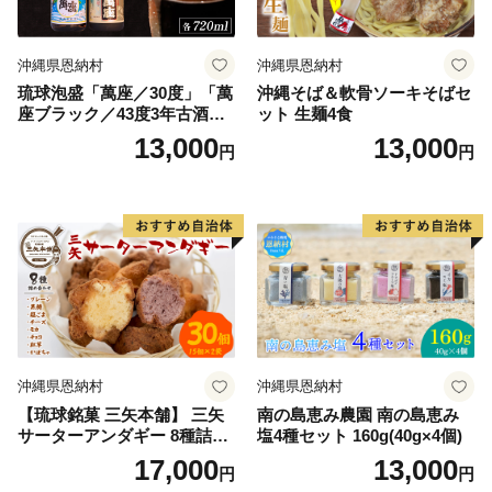
沖縄県恩納村
沖縄県恩納村
琉球泡盛「萬座／30度」「萬
沖縄そば＆軟骨ソーキそばセ
座ブラック／43度3年古酒」
ット 生麺4食
各720ml
13,000
13,000
円
円
沖縄県恩納村
沖縄県恩納村
【琉球銘菓 三矢本舗】 三矢
南の島恵み農園 南の島恵み
サーターアンダギー 8種詰め
塩4種セット 160g(40g×4個)
合わせ(15個×2袋)
17,000
13,000
円
円