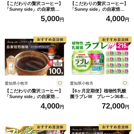
【こだわりの贅沢コーヒー】
【こだわりの贅沢コーヒー】
「Sunny side」の自家焙煎珈
「Sunny side」の自家焙煎珈
琲こまきブレンド（100g）
琲サニーブレンド（100g）
5,000
4,000
円
円
愛知県小牧市
愛知県小牧市
【こだわりの贅沢コーヒー】
【6ヶ月定期便】植物性乳酸
「Sunny side」の自家焙煎珈
菌ラブレW プレーン36本
琲ストロングブレンド（100
（計216本）
4,000
72,000
円
円
g）