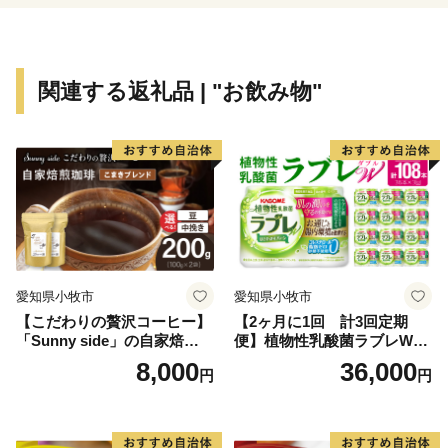
関連する返礼品 | "お飲み物"
愛知県小牧市
愛知県小牧市
【こだわりの贅沢コーヒー】
【2ヶ月に1回 計3回定期
「Sunny side」の自家焙煎珈
便】植物性乳酸菌ラブレW
琲こまきブレンド（200g）
プレーン36本（計108本）
8,000
36,000
円
円