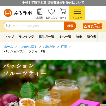
令和８年熊本地震 災害支援寄付受付について
上限額
お気に入り
カート
メニュー
検索
トップ
ランキング
返礼品一覧
まち一覧
特集
初心者ガイド
ホーム
ものから探す
お飲み物
紅茶
パッションフルーツティー4箱