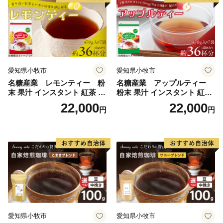
愛知県小牧市
愛知県小牧市
名糖産業 レモンティー 粉
名糖産業 アップルティー
末 果汁 インスタント 紅茶 ビ
粉末 果汁 インスタント 紅茶
タミンC 袋 ロングセラー 粉
ティー ビタミンC 袋 ロング
22,000
22,000
円
円
末飲料 粉末茶 簡単 手軽 ホッ
セラー 粉末飲料 粉末茶 簡単
ト アイス
手軽 ホット アイス
愛知県小牧市
愛知県小牧市