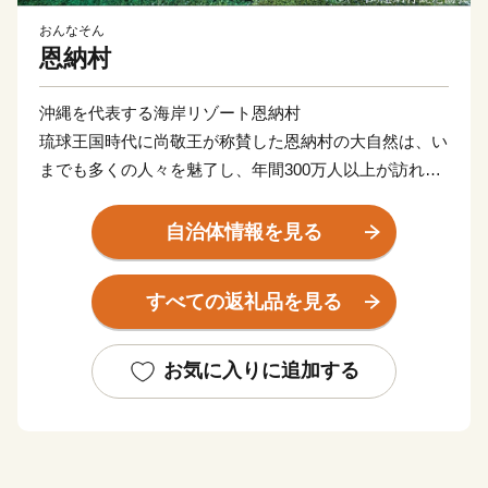
おんなそん
恩納村
沖縄を代表する海岸リゾート恩納村
琉球王国時代に尚敬王が称賛した恩納村の大自然は、い
までも多くの人々を魅了し、年間300万人以上が訪れて
います。
その美しい海は、各地から家族連れなど多くの人が訪
自治体情報を見る
れ、さまざまな楽しい経験や思い出をつくっている場所
としても有名です。
すべての返礼品を見る
お気に入りに追加する