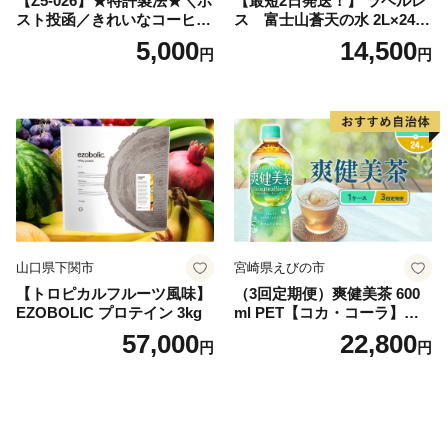
【Z5-026】★特許製法★＼ポ
【最短2日発送！】 ラベルレ
スト投函／きれいなコーヒー
ス 富士山蒼天の水 2L×24本
ドリップバッグ9種セット(18
（4ケース）※離島不可 天然
5,000
14,500
円
円
袋)ゆうパケットでお届け！
水 ミネラルウォーター 水 ペ
ットボトル 2000ml バナジウ
ム天然水 飲料水 軟水 鉱水 国
産 シリカ ミネラル 美容 備蓄
防災 長期保存 富士山 山梨県
忍野村
山口県下関市
宮崎県えびの市
【トロピカルフルーツ風味】
（3回定期便）爽健美茶 600
EZOBOLIC プロテイン 3kg
ml PET【コカ・コーラ】ペ
ットボトル 1ケース(24本) 定
57,000
22,800
円
円
期便 3回(72本) セット お茶
カフェインゼロ ノンカフェ
イン ハトムギ ブレンド茶 宮
崎県 えびの市 送料無料