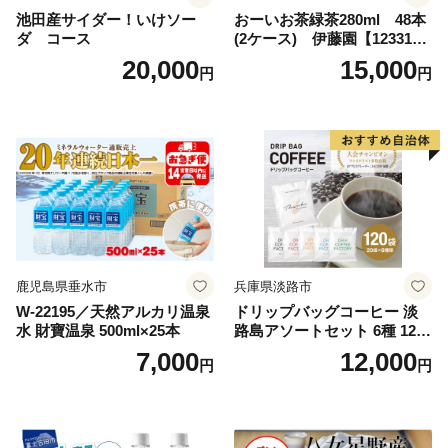
池田産サイダー！いけソー
おーいお茶緑茶280ml 48本
ダ コース
(2ケース) 伊藤園【123317
3】
20,000
15,000
円
円
鹿児島県垂水市
兵庫県淡路市
W-22195／天然アルカリ温泉
ドリップバッグコーヒー 淡
水 財寶温泉 500ml×25本
路島アソートセット 6種 120
袋 飲み比べ コーヒー
7,000
12,000
円
円