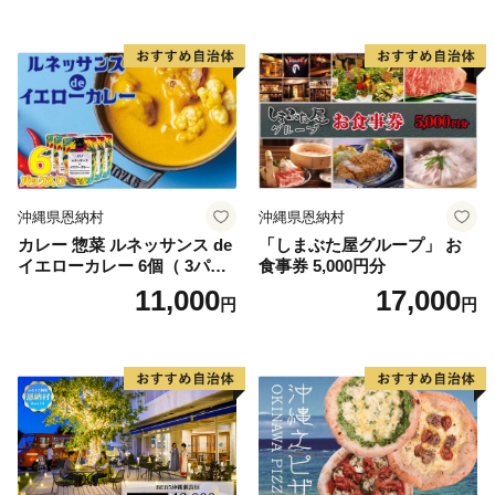
沖縄県恩納村
沖縄県恩納村
カレー 惣菜 ルネッサンス de
「しまぶた屋グループ」 お
イエローカレー 6個（ 3パッ
食事券 5,000円分
ク × 2 ） セット｜ルネッサン
11,000
17,000
円
円
ス リゾート オキナワ