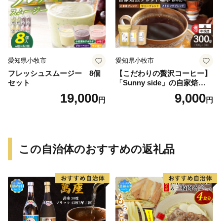
愛知県小牧市
愛知県小牧市
フレッシュスムージー 8個
【こだわりの贅沢コーヒー】
セット
「Sunny side」の自家焙煎珈
琲ブレンド珈琲飲み比べセッ
19,000
9,000
円
円
ト（300g）
この自治体のおすすめの返礼品