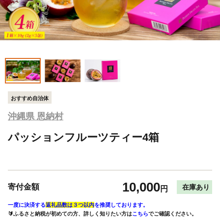
おすすめ自治体
沖縄県 恩納村
パッションフルーツティー4箱
10,000
寄付金額
在庫あり
円
一度に決済する
返礼品数は３つ以内
を推奨しております。
🔰ふるさと納税が初めての方、詳しく知りたい方は
こちら
でご確認ください。