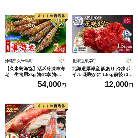
オオズワイガニ ズワイガニ
訳あり 北海道 日高 浜茹で ボ
イル済み 冷凍 カニ 蟹 かに
カニ味噌 甲羅 お得 格安 小ぶ
り 解凍 カニ鍋 甲羅焼き 海鮮
返礼品 特産品 新鮮 濃厚 旨み
簡単調理 家庭用 ギフト グル
メ
沖縄県久米島町
北海道厚岸町
【久米島漁協】活〆冷凍車海
北海道厚岸産 訳あり 冷凍ボ
老 生食用2kg 海の幸 海鮮
イル 花咲がに 1.5kg前後 (3尾
車えび クルマエビ 高級食材
～5尾入) 蟹 花咲ガニ 魚介類
54,000
12,000
円
円
生食 刺身 鮮度抜群 プリプリ
魚介 [№5863-1090]
甘み 旨味 塩焼き 天ぷら 素揚
げ BBQ シーフード 贈答 贈
り物 お歳暮 お中元