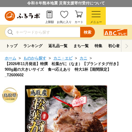
令和８年熊本地震 災害支援寄付受付について
上限額
お気に入り
カート
メニュー
検索
トップ
ランキング
返礼品一覧
まち一覧
特集
初心者ガイド
ホーム
ものから探す
カニ・エビ
カニ
【2026年11月発送】特撰 松葉がに（なま）【ブランドタグ付き】
900g超の大きいサイズ 食べ応えあり 特大1杯【期間限定】
_T2600602