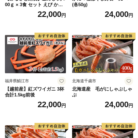
00ｇ × 3食 セット えび かに
(各50g)
海のめぐみ 老舗 急速冷凍 レ
22,000
24,000
円
円
ンチン 時短 簡単調理 食品 加
工品 ご飯 お弁当 おにぎり お
茶漬け お取り寄せ お取り寄
せグルメ 愛知県 小牧市 送料
無料
福井県鯖江市
北海道千歳市
【越前産】紅ズワイガニ 3杯
北海道産 毛がにしゃぶしゃ
合計1.5kg前後
ぶ
22,000
24,000
円
円