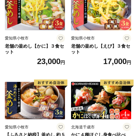
教育だより「とっとり夢ひろば！」の最新号はこちらか
ら。
https://www.pref.tottori.lg.jp/yumehiroba/
～鳥取県への移住定住にご興味のある方～
愛知県小牧市
愛知県小牧市
移住応援制度についての情報はこちらから。
老舗の釜めし【かに】３食セ
老舗の釜めし【えび】３食セ
https://furusato.tori-info.co.jp/iju/support/system/
ット
ット
23,000
17,000
円
円
愛知県小牧市
北海道千歳市
【ふるさと納税】釜めし 約 5
かに４種ほぐし身食べ比べ