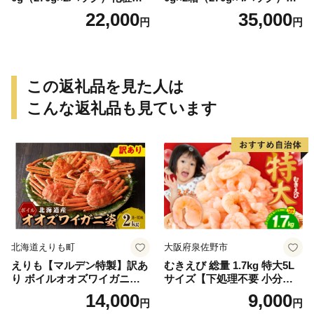
入 ※2026年12月上旬〜2027
粧箱入 ※2026年12月上旬〜2
22,000
35,000
円
円
年2月上旬頃順次発送予定
027年2月上旬頃順次発送予定
（お届け日指定不可）／海老
（お届け日指定不可）（お届
エビ えび クマエビ 足赤 天然
け日指定不可）／海老 エビ
おかず【uot772A】
えび クマエビ 足赤 天然 おか
ず【uot773A】
この返礼品を見た人は
こんな返礼品も見ています
北海道えりも町
大阪府泉佐野市
えりも【マルデン特製】訳あ
むきえび 総量 1.7kg 特大5L
り ボイルオオズワイガニ姿2
サイズ【下処理不要 小分け 8
kg《1kg(４尾～５尾)×2》【e
50g×2P 訳あり サイズ不揃い
14,000
9,000
円
円
r002-051-a】 / ふるさと納税
バナメイエビ バラ凍結】