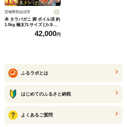
宮城県気仙沼市
本 タラバガニ 脚 ボイル済 約
1.5kg 極太7Lサイズ [カネダ
イ 宮城県 気仙沼市 2056432
42,000
円
6] カニ かに 蟹 たらばがに た
らば蟹 タラバ蟹 たらば タラ
バ ボイル
ふるラボとは
はじめてのふるさと納税
よくあるご質問