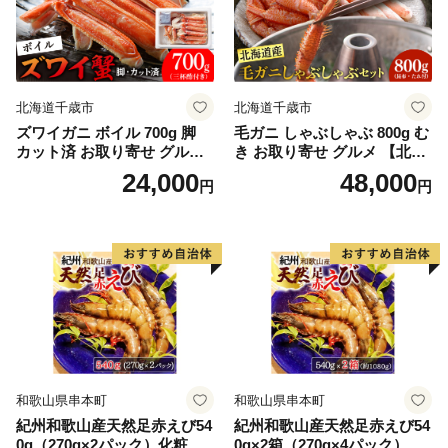
北海道千歳市
北海道千歳市
ズワイガニ ボイル 700g 脚
毛ガニ しゃぶしゃぶ 800g む
カット済 お取り寄せ グルメ
き お取り寄せ グルメ 【北海
【北海道】【札幌バルナバフ
道】【札幌バルナバフーズ】
24,000
48,000
円
円
ーズ】
和歌山県串本町
和歌山県串本町
紀州和歌山産天然足赤えび54
紀州和歌山産天然足赤えび54
0g（270g×2パック）化粧箱
0g×2箱（270g×4パック）化