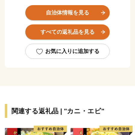
物が生産され、新鮮な海の幸が水揚げされます。
自然との共生が、氷温技術など独自の新技術を生み、付
自治体情報を見る
加価値の高い産業を支えています。
そして文化の香り高い風土の中で、新しい時代を担う人
すべての返礼品を見る
材が育っています。
また鳥取県は、古くから日本海を隔てた対岸の国々との
交流があり、環日本海時代の拠点づくりを進めていま
お気に入りに追加する
す。
【ご注意】
寄附者様のご都合による寄附申込みのキャンセル、お礼
の品の変更や返品はできません。
また、寄附者様のご都合により返礼品がお届けできない
場合、返礼品の再送は致しません。あらかじめご了承く
関連する返礼品 | "カニ・エビ"
ださい。
～鳥取県での子育てに関する情報～