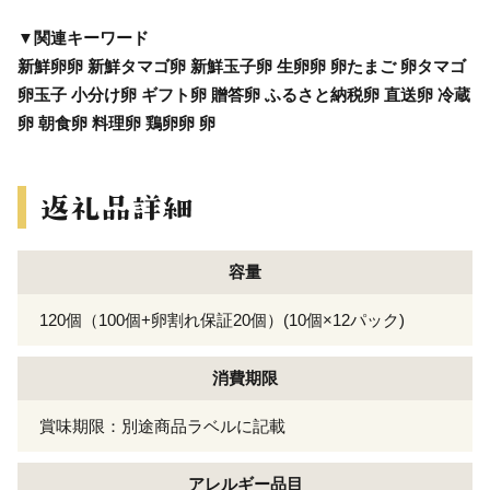
▼関連キーワード
新鮮卵卵 新鮮タマゴ卵 新鮮玉子卵 生卵卵 卵たまご 卵タマゴ
卵玉子 小分け卵 ギフト卵 贈答卵 ふるさと納税卵 直送卵 冷蔵
卵 朝食卵 料理卵 鶏卵卵 卵
容量
120個（100個+卵割れ保証20個）(10個×12パック)
消費期限
賞味期限：別途商品ラベルに記載
アレルギー
品目