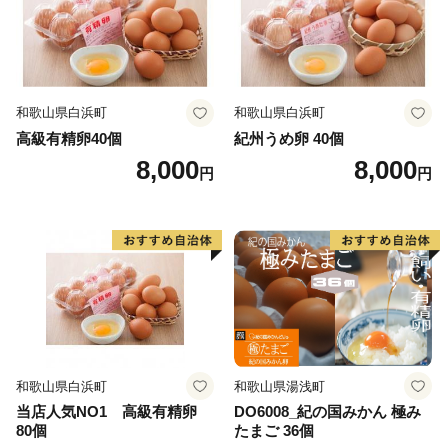
和歌山県白浜町
和歌山県白浜町
高級有精卵40個
紀州うめ卵 40個
8,000
8,000
円
円
和歌山県白浜町
和歌山県湯浅町
当店人気NO1 高級有精卵
DO6008_紀の国みかん 極み
80個
たまご 36個