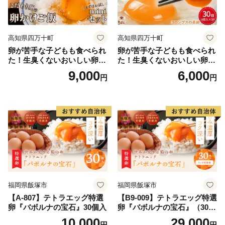
高知県四万十町
高知県四万十町
卵が苦手な子どもも食べられ
卵が苦手な子どもも食べられ
た！生臭くないおいしい卵を
た！生臭くないおいしい卵 6
味わう卵かけご飯ミニセット
個入×5P／Gbn-A03
9,000
6,000
円
円
(卵6個×2P、お米2合×1P、醤
油×1本、塩×1P)【お届け日
指定可能】／Gbn-B20
福岡県飯塚市
福岡県飯塚市
【A-807】テトラエッグ特選
【B9-009】テトラエッグ特選
卵『バボルナの宝石』30個入
卵『バボルナの宝石』（30
個/月）【3カ月定期便】
10,000
29,000
円
円