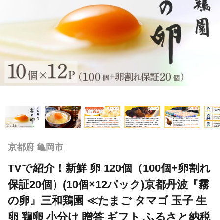
京都府 亀岡市
TVで紹介！新鮮 卵 120個（100個+卵割れ
保証20個）(10個×12パック)京都丹波『霧
の卵』三和鶏園 ≪たまご タマゴ 玉子 生
卵 鶏卵 小分け 贈答 ギフト ふるさと納税