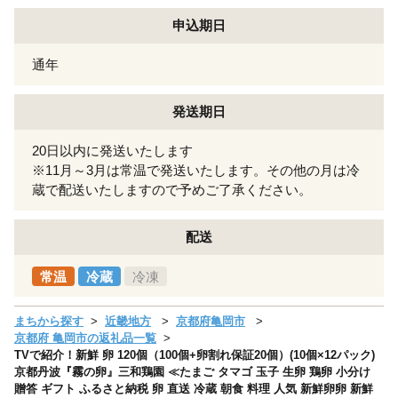
申込期日
通年
発送期日
20日以内に発送いたします
※11月～3月は常温で発送いたします。その他の月は冷
蔵で配送いたしますので予めご了承ください。
配送
常温
冷蔵
冷凍
まちから探す
近畿地方
京都府亀岡市
京都府 亀岡市の返礼品一覧
TVで紹介！新鮮 卵 120個（100個+卵割れ保証20個）(10個×12パック)
京都丹波『霧の卵』三和鶏園 ≪たまご タマゴ 玉子 生卵 鶏卵 小分け
贈答 ギフト ふるさと納税 卵 直送 冷蔵 朝食 料理 人気 新鮮卵卵 新鮮