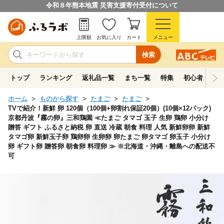
令和８年熊本地震 災害支援寄付受付について
上限額
お気に入り
カート
メニュー
検索
トップ
ランキング
返礼品一覧
まち一覧
特集
初心者ガイド
ホーム
ものから探す
たまご
たまご
TVで紹介！新鮮 卵 120個（100個+卵割れ保証20個）(10個×12パック)
京都丹波『霧の卵』三和鶏園 ≪たまご タマゴ 玉子 生卵 鶏卵 小分け
贈答 ギフト ふるさと納税 卵 直送 冷蔵 朝食 料理 人気 新鮮卵卵 新鮮
タマゴ卵 新鮮玉子卵 鶏卵卵 生卵卵 卵たまご 卵タマゴ 卵玉子 小分け
卵 ギフト卵 贈答卵 朝食卵 料理卵 ≫ ※北海道・沖縄・離島への配送不
可