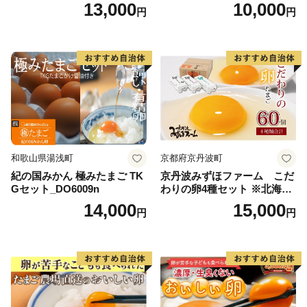
13,000
10,000
円
円
和歌山県湯浅町
京都府京丹波町
紀の国みかん 極みたまご TK
京丹波みずほファーム こだ
Gセット_DO6009n
わりの卵4種セット ※北海
道・沖縄・その他離島は配送
14,000
15,000
円
円
不可