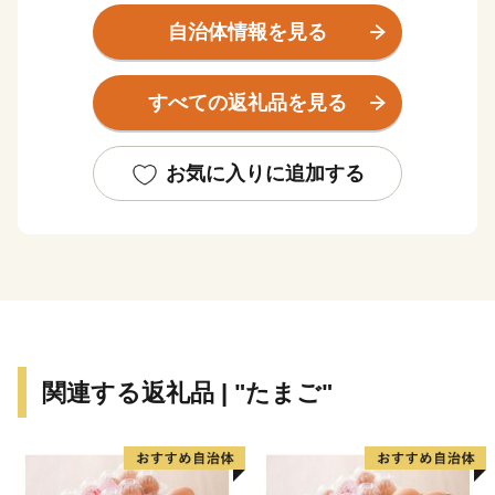
ど日本の歴史が変わる発信点となったまちでもありま
自治体情報を見る
す。
秋から春にかけては、亀岡盆地一帯に発生する「丹波
すべての返礼品を見る
霧」が、亀岡を象徴する風景として知られています。特
に朝方、かめおか霧のテラスから望む「雲海」は素晴ら
しく、絶景をお楽しみいただけます。
お気に入りに追加する
関連する返礼品 | "たまご"