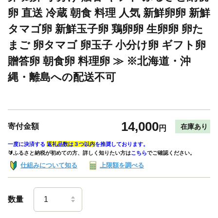
卵 直送 冷蔵 朝食 料理 人気 新鮮卵卵 新鮮
タマゴ卵 新鮮玉子卵 鶏卵卵 生卵卵 卵た
まご 卵タマゴ 卵玉子 小分け卵 ギフト卵
贈答卵 朝食卵 料理卵 ≫ ※北海道・沖
縄・離島への配送不可
14,000
寄付金額
在庫あり
円
一度に決済する
返礼品数は３つ以内
を推奨しております。
🔰ふるさと納税が初めての方、詳しく知りたい方は
こちら
でご確認ください。
仕組みについて知る
上限額を調べる
数量