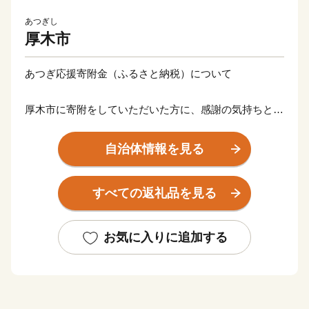
あつぎし
厚木市
あつぎ応援寄附金（ふるさと納税）について
厚木市に寄附をしていただいた方に、感謝の気持ちとし
て、後日、返礼品（厚木市内の魅力ある特産品など）を
贈呈いたします。
自治体情報を見る
ご希望される返礼品によって、必要な寄附金額が異なり
ますのでご注意ください。
すべての返礼品を見る
【ご注意】
※返礼品の選択は、20品までとさせていただきます。
お気に入りに追加する
※返礼品のお届けには1～2ヶ月程度かかることがありま
す。
※寄附につきましては、年度内の回数制限は現在設けて
おりません。