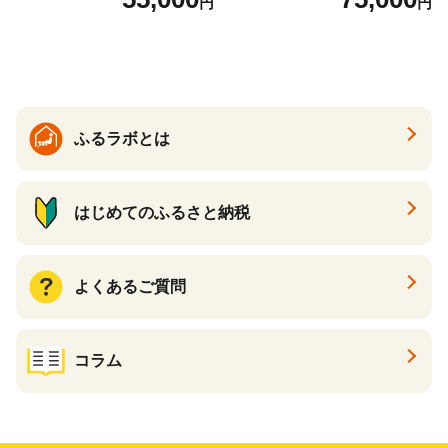
円
円
国産 日本製 牛革 黒 革 革製
ックパール 黒真珠
品 手作り 男性 女性 レディー
ス メンズ【ksg1307-bk】【Z
enis】
ふるラボとは
はじめてのふるさと納税
よくあるご質問
コラム