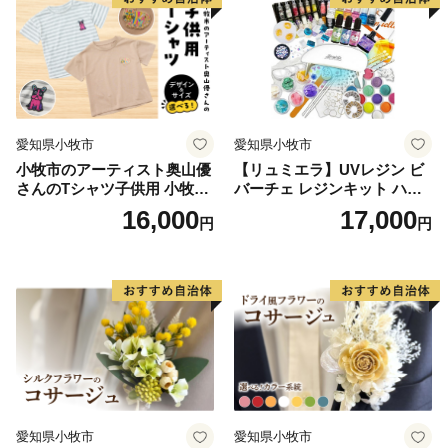
「自団体住民に返礼品等を提供しないこと」とされたこ
とを受け、
令和元年5月31日以降の市内在住の方からの寄附に対す
る返礼品の発送を取りやめることといたしました。
※返礼品の送付を伴わない厚木市への寄附およびふるさ
愛知県小牧市
愛知県小牧市
と納税制度による税額控除は可能です。
小牧市のアーティスト奥山優
【リュミエラ】UVレジン ビ
さんのTシャツ子供用 小牧市
バーチェ レジンキット ハン
制70周年記念
ドメイド レジンクラフト ア
16,000
17,000
円
円
クセサリーキット 手作り セ
ット レジン LEDライト
愛知県小牧市
愛知県小牧市