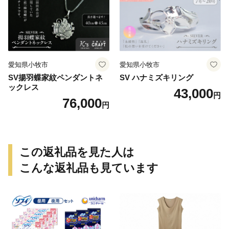
愛知県小牧市
愛知県小牧市
SV揚羽蝶家紋ペンダントネ
SV ハナミズキリング
ックレス
43,000
円
76,000
円
この返礼品を見た人は
こんな返礼品も見ています