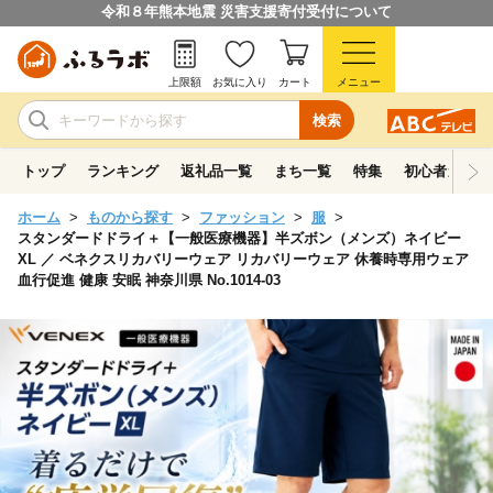
令和８年熊本地震 災害支援寄付受付について
上限額
お気に入り
カート
メニュー
検索
トップ
ランキング
返礼品一覧
まち一覧
特集
初心者ガイド
ホーム
ものから探す
ファッション
服
スタンダードドライ＋【一般医療機器】半ズボン（メンズ）ネイビー
XL ／ ベネクスリカバリーウェア リカバリーウェア 休養時専用ウェア
血行促進 健康 安眠 神奈川県 No.1014-03