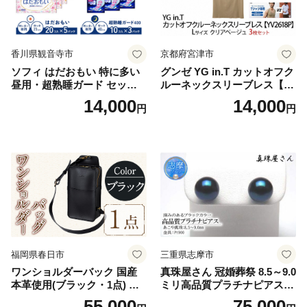
香川県観音寺市
京都府宮津市
ソフィ はだおもい 特に多い
グンゼ YG in.T カットオフク
昼用・超熟睡ガード セット
ルーネックスリーブレス【Y
羽付き ナプキン 生理用品 サ
V2618P】Lサイズ クリアベ
14,000
14,000
円
円
ニタリー ユニ・チャーム
ージュ3枚セット [№5716-04
32]
福岡県春日市
三重県志摩市
ワンショルダーバック 国産
真珠屋さん 冠婚葬祭 8.5～9.0
本革使用(ブラック・1点) 鞄
ミリ高品質プラチナピアス P
バック バッグ カバン レザー
t900 志摩産アコヤ真珠 ブラ
55,000
75,000