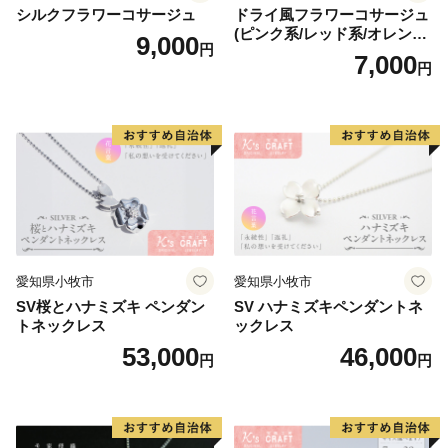
シルクフラワーコサージュ
ドライ風フラワーコサージュ
(ピンク系/レッド系/オレンジ
9,000
円
系/ホワイト系/イエロー系/グ
7,000
円
リーン系/ブルー系）
愛知県小牧市
愛知県小牧市
SV桜とハナミズキ ペンダン
SV ハナミズキペンダントネ
トネックレス
ックレス
53,000
46,000
円
円