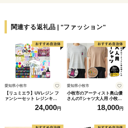
※寄附者様のご都合で配送保管期間内に返礼品を受け取
れなかった場合、権利放棄とみなし、再発送はできませ
んので、ご了承ください。なお、発送予定期間内での長
関連する返礼品 | "ファッション"
期不在がある場合は必ず「atsugi@furusato-
supports.com」のメールアドレスにご連絡ください。
※返礼品の送付のため、寄附をしていただいた方の、御
住所、お名前、電話番号を返礼品送付業者にお知らせす
ることになりますので、あらかじめ御了承願います。
※返礼品の送付は、厚木市外にお住まいの方に限らせて
いただきます。
※返礼品の写真はイメージです。
愛知県小牧市
愛知県小牧市
※書類につきましては圧着はがきのみお届けします。封
【リュミエラ】UVレジン フ
小牧市のアーティスト奥山優
書でのお届けはいたしませんのでご注意ください。
ァンシーセット レジンキッ
さんのTシャツ大人用 小牧市
ト ハンドメイド レジンクラ
制70周年記念
24,000
18,000
円
円
フト アクセサリーキット 手
厚木市内にお住まいの方への返礼品送付の取りやめにつ
作り セット レジン LEDライ
いて
ト
厚木市では、平成31年4月1日の総務省告示により、