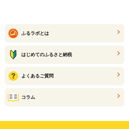
ック 72ロール 25m トイレ
必需品 大容量 備蓄 リサイク
ットペーパー パルプ100％ 消
ル ティッシュ ペーパー まと
臭 防臭 日用品 消耗品 備蓄
め買い 雑貨 倶知安町
ふるラボとは
はじめてのふるさと納税
よくあるご質問
コラム