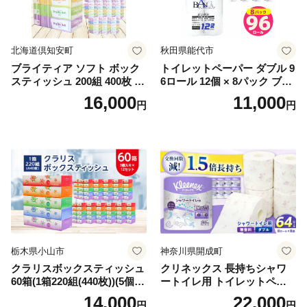
北海道倶知安町
秋田県能代市
ブライティア ソフト ボック
トイレットペーパー ダブル 9
スティッシュ 200組 400枚 60
6ロール 12個 × 8パック ブラ
箱 日本製 まとめ買い ティッ
ンカ 再生紙 100％ 芯あり 日
16,000
11,000
円
円
シュ リサイクル 長持 防災 常
用品 消耗品 無香料 生活用品
備品 日用雑貨 消耗品 生活必
備蓄 秋田県 能代市 送料無料
需品 備蓄 ペーパー 紙 北海道
《能代製紙》
倶知安町 日用品
栃木県小山市
神奈川県開成町
クラリスボックスティッシュ
クリネックス 長持ちシャワ
60箱(1箱220組(440枚))(5個入
ートイレ用 トイレットペー
り×12セット)【1256759】
パー（ダブル）64ロール(8ロ
14,000
22,000
円
円