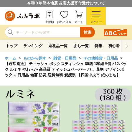
令和８年熊本地震 災害支援寄付受付について
上限額
お気に入り
カート
メニュー
検索
トップ
ランキング
返礼品一覧
まち一覧
特集
初心者ガイド
ホーム
ものから探す
雑貨・日用品
その他雑貨・日用品
【通常発送】 ティッシュ ボックスティッシュ 60箱 180組 5個 ×12パッ
ク ルミネ やわらか 高品質 ティッシュペーパー バラ 花柄 デザインボ
ックス 日用品 備蓄 防災 送料無料 愛媛県 【四国中央市 紙のまち】