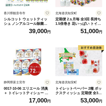
香川県観音寺市
北海道倶知安町
シルコット ウェットティッ
定期便 2ヵ月毎 全3回 長持ち
シュ ノンアルコール除菌詰
1.5倍巻き 花いっぱい トイレ
替（43枚×3P）×24袋 日用品
ットペーパー ダブル 45ｍ 計
39,000
51,000
円
円
おもちゃ 拭き取り 手拭き 外
72ロール 全18種 花柄 プリン
出時 お出かけ時 食事前 緑茶
ト ハーブ 香り付き 日本製 ま
カテキン配合
とめ買い 防災 常備品 ペーパ
ー 消耗品 備蓄 送料無料 北海
道 倶知安町 日用品
静岡県富士宮市
北海道倶知安町
0017-10-06 エリエール 消臭
トイレットペーパー 2種 ボッ
＋ トイレットティシュー し
クスティッシュ 定期便 全3
っかり香るフレッシュクリア
回 日本製 まとめ買い 防災
17,000
53,000
円
円
の香り ダブル 12ロール×6パ
常備品 日用雑貨 消耗品 生活