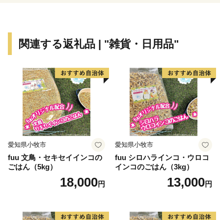
【ふるさと納税の対象となる地方団体の指定について】
四国中央市は、総務大臣よりふるさと納税の対象となる
地方団体に指定されました。
関連する返礼品 | "雑貨・日用品"
今後も適正かつ公正な運営に努めて参りますので、どう
か引き続き四国中央市を応援いただきますようお願い致
します。
愛知県小牧市
愛知県小牧市
fuu 文鳥・セキセイインコの
fuu シロハラインコ・ウロコ
ごはん（5kg）
インコのごはん（3kg）
18,000
13,000
円
円