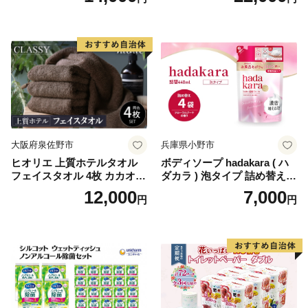
ール×8パック) 開成町 トイレ
ットペーパーダブル 日用品
国産 新生活 ダブル SDGs 備
蓄 防災 エコ 消耗品 生活雑貨
生活用品 無香料 トイレット
ペーパー ダブル といれっと
ぺーぱー トイレ クレシア ト
イレットペーパー [BDBH002
-1]
大阪府泉佐野市
兵庫県小野市
ヒオリエ 上質ホテルタオル
ボディソープ hadakara ( ハ
フェイスタオル 4枚 カカオ
ダカラ ) 泡タイプ 詰め替え 4
【タオル 泉州タオル 吸水 普
40ml×4袋 ボディーソープ 泡
12,000
7,000
円
円
段使い 無地 シンプル 日用品
ボディソープ 泡 日用品 消耗
ふわふわ ふかふか 家族 たお
品 バス用品 大容量 いい 匂い
る 一人暮らし】
ボディ 保湿 LION ライオン
泡石鹸 石鹸 兵庫 兵庫県 小野
市