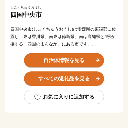
しこくちゅうおうし
四国中央市
四国中央市(しこくちゅうおうし)は愛媛県の東端部に位
置し、東は香川県、南東は徳島県、南は高知県と4県が
接する「四国のまんなか」にある市です。
県都松山市と高松市へは約80 km、高知市までは約60
km、徳島市までは約100 km、大阪市へ約300 km、東京
自治体情報を見る
都まで約800 kmの距離にあります。
すべての返礼品を見る
古くから「お札と切手以外は何でも揃う」と言われるほ
ど多種多様な紙製品がこの地で現在も生産されていま
す。
お気に入りに追加する
また、紙・パルプ製品分野における自治体別「製造品出
荷額等」で20年連続全国1位となるなど、名実共に「日
本一の紙のまち」です。