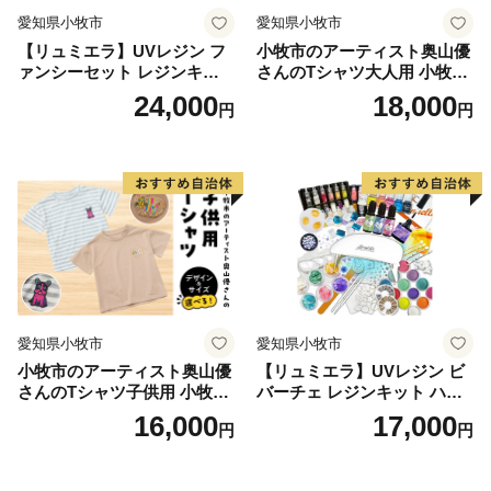
愛知県小牧市
愛知県小牧市
【リュミエラ】UVレジン フ
小牧市のアーティスト奥山優
ァンシーセット レジンキッ
さんのTシャツ大人用 小牧市
ト ハンドメイド レジンクラ
制70周年記念
24,000
18,000
円
円
フト アクセサリーキット 手
作り セット レジン LEDライ
ト
愛知県小牧市
愛知県小牧市
小牧市のアーティスト奥山優
【リュミエラ】UVレジン ビ
さんのTシャツ子供用 小牧市
バーチェ レジンキット ハン
制70周年記念
ドメイド レジンクラフト ア
16,000
17,000
円
円
クセサリーキット 手作り セ
ット レジン LEDライト