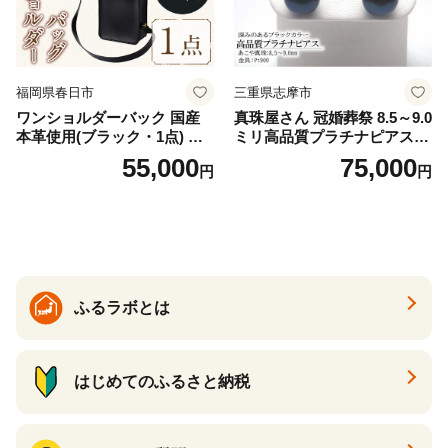
福岡県春日市
三重県志摩市
ワンショルダーバック 国産
真珠屋さん 冠婚葬祭 8.5～9.0
本革使用(ブラック・1点) 鞄
ミリ高品質プラチナピアス P
バック バッグ カバン レザー
t900 志摩産アコヤ真珠 ブラ
55,000
75,000
円
円
国産 日本製 牛革 黒 革 革製
ックパール 黒真珠
品 手作り 男性 女性 レディー
ス メンズ【ksg1307-bk】【Z
enis】
ふるラボとは
はじめてのふるさと納税