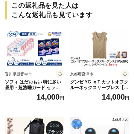
この返礼品を見た人は
こんな返礼品も見ています
香川県観音寺市
京都府宮津市
ソフィ はだおもい 特に多い
グンゼ YG in.T カットオフク
昼用・超熟睡ガード セット
ルーネックスリーブレス【Y
羽付き ナプキン 生理用品 サ
V2618P】Lサイズ クリアベ
14,000
14,000
円
円
ニタリー ユニ・チャーム
ージュ3枚セット [№5716-04
32]