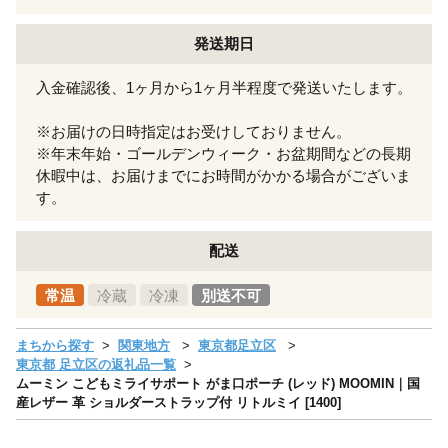
発送期日
入金確認後、1ヶ月から1ヶ月半程度で発送いたします。
※お届けの日時指定はお受けしておりません。
※年末年始・ゴールデンウィーク・お盆期間などの長期
休暇中は、お届けまでにお時間がかかる場合がございま
す。
配送
常温
冷蔵
冷凍
別送不可
まちから探す
関東地方
東京都足立区
東京都 足立区の返礼品一覧
ムーミン こどもミライサポート がま口ポーチ (レッド) MOOMIN｜国
産レザー 革 ショルダーストラップ付 リトルミイ [1400]