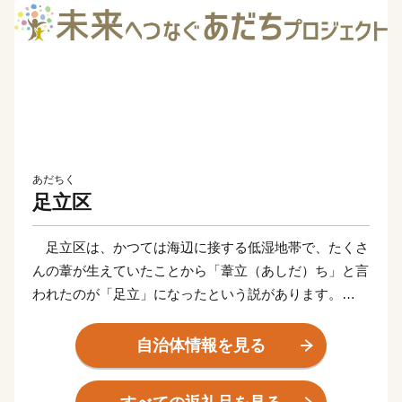
あだちく
足立区
足立区は、かつては海辺に接する低湿地帯で、たくさ
んの葦が生えていたことから「葦立（あしだ）ち」と言
われたのが「足立」になったという説があります。
そんな足立区が発展をはじめたのは、江戸時代に日光
街道第一の宿場として「千住宿」が設けられ、松尾芭蕉
自治体情報を見る
の「『奥の細道』旅立ちの地」にもなった「千住」から
でした。明治以降は、軽工業・重化学工業がさかんにな