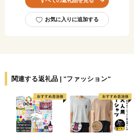
すべての返礼品を見る
り、鉄道の開通とともに人口も増加していきました。
現在、北千住のまちは昔ながらの路地や銭湯、祭りな
どの下町情緒を残す一方で、6つの大学が集中し、若者
お気に入りに追加する
や女性に人気の店や、古民家をリノベーションした個性
的な店舗が増えるなど、古さと新しさが交じり合う人気
スポットとなり、民間調査の「穴場だと思う街ランキン
グ」で10年連続１位を獲得しています。
ほかにも、荒川をはじめとした豊かな水辺や、厄除け
で有名な西新井大師等に代表される多くの名所旧跡に恵
まれた区として発展を続けています。
関連する返礼品 | "ファッション"
区では、寄附の際に使い道を選び、皆さんの思いを区
の事業に反映する「あだち虹色寄附制度」を設けていま
す。皆さんのふるさとである足立区への大切な想いを形
にしませんか。