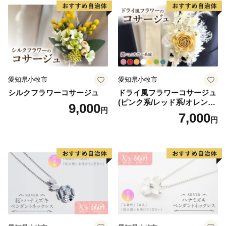
愛知県小牧市
愛知県小牧市
シルクフラワーコサージュ
ドライ風フラワーコサージュ
(ピンク系/レッド系/オレンジ
9,000
円
系/ホワイト系/イエロー系/グ
7,000
円
リーン系/ブルー系）