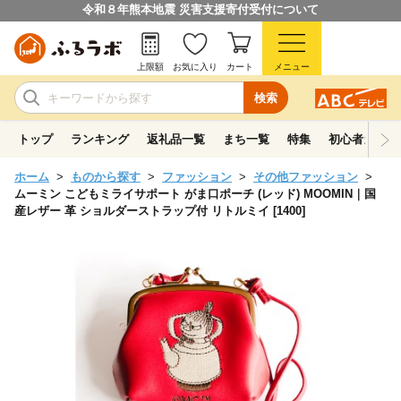
令和８年熊本地震 災害支援寄付受付について
上限額
お気に入り
カート
メニュー
検索
トップ
ランキング
返礼品一覧
まち一覧
特集
初心者ガイド
ホーム
ものから探す
ファッション
その他ファッション
ムーミン こどもミライサポート がま口ポーチ (レッド) MOOMIN｜国
産レザー 革 ショルダーストラップ付 リトルミイ [1400]