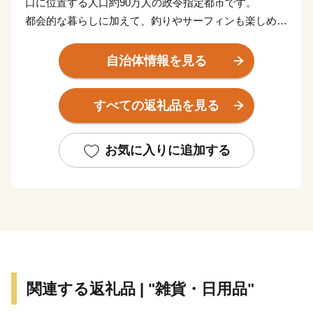
口に位置する人口約90万人の政令指定都市です。
都会的な暮らしに加えて、釣りやサーフィンも楽しめる
海や、四季折々の草花が生息する山など豊かな自然に囲
まれた、地方暮らしの両方を楽しめる都市です。
自治体情報を見る
関門海峡ふぐ刺身・シャボン玉石けん・肉うどん・辛子
明太子など本市ならではの返礼品に加え、黒毛和牛・ウ
すべての返礼品を見る
ナギ・カニなど全国的に人気の返礼品も豊富に揃えてい
ます。
ふるさと納税を通じて、ぜひ北九州市の魅力をご体感く
お気に入りに追加する
ださい！
関連する返礼品 | "雑貨・日用品"