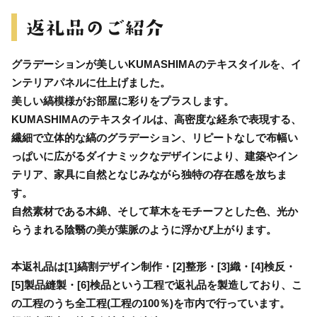
グラデーションが美しいKUMASHIMAのテキスタイルを、イ
ンテリアパネルに仕上げました。
美しい縞模様がお部屋に彩りをプラスします。
KUMASHIMAのテキスタイルは、高密度な経糸で表現する、
繊細で立体的な縞のグラデーション、リピートなしで布幅い
っぱいに広がるダイナミックなデザインにより、建築やイン
テリア、家具に自然となじみながら独特の存在感を放ちま
す。
自然素材である木綿、そして草木をモチーフとした色、光か
らうまれる陰翳の美が葉脈のように浮かび上がります。
本返礼品は[1]縞割デザイン制作・[2]整形・[3]織・[4]検反・
[5]製品縫製・[6]検品という工程で返礼品を製造しており、こ
の工程のうち全工程(工程の100％)を市内で行っています。