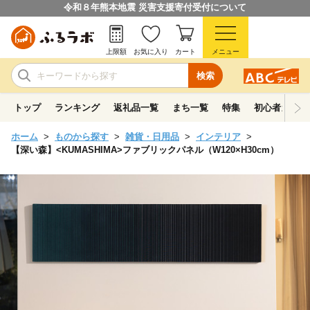
令和８年熊本地震 災害支援寄付受付について
上限額
お気に入り
カート
メニュー
検索
トップ
ランキング
返礼品一覧
まち一覧
特集
初心者ガイド
ホーム
ものから探す
雑貨・日用品
インテリア
【深い森】<KUMASHIMA>ファブリックパネル（W120×H30cm）