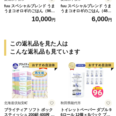
fuu スペシャルブレンド うま
fuu スペシャルブレンド うま
うまコオロギのごはん（960
うまコオロギのごはん（480
g）
g）
10,000
6,000
円
円
この返礼品を見た人は
こんな返礼品も見ています
北海道倶知安町
秋田県能代市
ブライティア ソフト ボック
トイレットペーパー ダブル 9
スティッシュ 200組 400枚 60
6ロール 12個 × 8パック ブラ