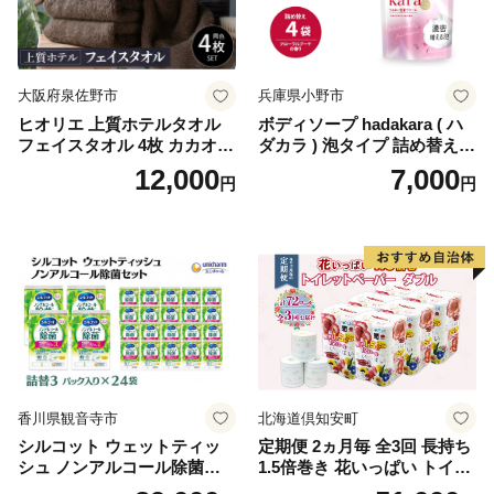
イレットペーパー [BDBH002
-1]
大阪府泉佐野市
兵庫県小野市
ヒオリエ 上質ホテルタオル
ボディソープ hadakara ( ハ
フェイスタオル 4枚 カカオ
ダカラ ) 泡タイプ 詰め替え 4
【タオル 泉州タオル 吸水 普
40ml×4袋 ボディーソープ 泡
12,000
7,000
円
円
段使い 無地 シンプル 日用品
ボディソープ 泡 日用品 消耗
ふわふわ ふかふか 家族 たお
品 バス用品 大容量 いい 匂い
る 一人暮らし】
ボディ 保湿 LION ライオン
泡石鹸 石鹸 兵庫 兵庫県 小野
市
香川県観音寺市
北海道倶知安町
シルコット ウェットティッ
定期便 2ヵ月毎 全3回 長持ち
シュ ノンアルコール除菌詰
1.5倍巻き 花いっぱい トイレ
替（43枚×3P）×24袋 日用品
ットペーパー ダブル 45ｍ 計