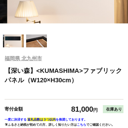
福岡県 北九州市
【深い森】<KUMASHIMA>ファブリック
パネル（W120×H30cm）
81,000
寄付金額
在庫あり
円
一度に決済する
返礼品数は３つ以内
を推奨しております。
🔰ふるさと納税が初めての方、詳しく知りたい方は
こちら
でご確認ください。