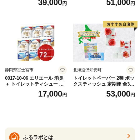
39,000
51,000
円
円
おもちゃ 拭き取り 手拭き 外
72ロール 全18種 花柄 プリン
出時 お出かけ時 食事前 緑茶
ト ハーブ 香り付き 日本製 ま
カテキン配合
とめ買い 防災 常備品 ペーパ
ー 消耗品 備蓄 送料無料 北海
道 倶知安町 日用品
静岡県富士宮市
北海道倶知安町
0017-10-06 エリエール 消臭
トイレットペーパー 2種 ボッ
＋ トイレットティシュー し
クスティッシュ 定期便 全3
っかり香るフレッシュクリア
回 日本製 まとめ買い 防災
17,000
53,000
円
円
の香り ダブル 12ロール×6パ
常備品 日用雑貨 消耗品 生活
ック 72ロール 25m トイレ
必需品 大容量 備蓄 リサイク
ットペーパー パルプ100％ 消
ル ティッシュ ペーパー まと
臭 防臭 日用品 消耗品 備蓄
め買い 雑貨 倶知安町
ふるラボとは