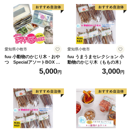
愛知県小牧市
愛知県小牧市
fuu 小動物のかじり木・おや
fuu うまうまセレクション 小
つ SpecialアソートBOX mi
動物のかじり木（ももの木）
ni（1個）
5,000
3,000
円
円