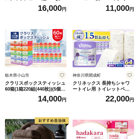
箱 日本製 まとめ買い ティッ
ンカ 再生紙 100％ 芯あり 日
16,000
11,000
円
円
シュ リサイクル 長持 防災 常
用品 消耗品 無香料 生活用品
備品 日用雑貨 消耗品 生活必
備蓄 秋田県 能代市 送料無料
需品 備蓄 ペーパー 紙 北海道
《能代製紙》
倶知安町 日用品
栃木県小山市
神奈川県開成町
クラリスボックスティッシュ
クリネックス 長持ちシャワ
60箱(1箱220組(440枚))(5個入
ートイレ用 トイレットペー
り×12セット)【1256759】
パー（ダブル）64ロール(8ロ
14,000
22,000
円
円
ール×8パック) 開成町 トイレ
ットペーパーダブル 日用品
国産 新生活 ダブル SDGs 備
蓄 防災 エコ 消耗品 生活雑貨
生活用品 無香料 トイレット
ペーパー ダブル といれっと
ぺーぱー トイレ クレシア ト