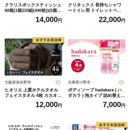
クラリスボックスティッシュ
クリネックス 長持ちシャワ
60箱(1箱220組(440枚))(5個入
ートイレ用 トイレットペー
り×12セット)【1256759】
パー（ダブル）64ロール(8ロ
14,000
22,000
円
円
ール×8パック) 開成町 トイレ
ットペーパーダブル 日用品
国産 新生活 ダブル SDGs 備
蓄 防災 エコ 消耗品 生活雑貨
生活用品 無香料 トイレット
ペーパー ダブル といれっと
ぺーぱー トイレ クレシア ト
イレットペーパー [BDBH002
-1]
大阪府泉佐野市
兵庫県小野市
ヒオリエ 上質ホテルタオル
ボディソープ hadakara ( ハ
フェイスタオル 4枚 カカオ
ダカラ ) 泡タイプ 詰め替え 4
【タオル 泉州タオル 吸水 普
40ml×4袋 ボディーソープ 泡
12,000
7,000
円
円
段使い 無地 シンプル 日用品
ボディソープ 泡 日用品 消耗
ふわふわ ふかふか 家族 たお
品 バス用品 大容量 いい 匂い
る 一人暮らし】
ボディ 保湿 LION ライオン
泡石鹸 石鹸 兵庫 兵庫県 小野
市