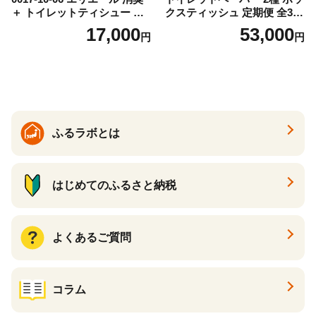
＋ トイレットティシュー し
クスティッシュ 定期便 全3
っかり香るフレッシュクリア
回 日本製 まとめ買い 防災
17,000
53,000
円
円
の香り ダブル 12ロール×6パ
常備品 日用雑貨 消耗品 生活
ック 72ロール 25m トイレ
必需品 大容量 備蓄 リサイク
ットペーパー パルプ100％ 消
ル ティッシュ ペーパー まと
臭 防臭 日用品 消耗品 備蓄
め買い 雑貨 倶知安町
ふるラボとは
はじめてのふるさと納税
よくあるご質問
コラム