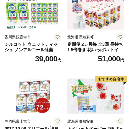
香川県観音寺市
北海道倶知安町
シルコット ウェットティッ
定期便 2ヵ月毎 全3回 長持ち
シュ ノンアルコール除菌詰
1.5倍巻き 花いっぱい トイレ
替（43枚×3P）×24袋 日用品
ットペーパー ダブル 45ｍ 計
39,000
51,000
円
円
おもちゃ 拭き取り 手拭き 外
72ロール 全18種 花柄 プリン
出時 お出かけ時 食事前 緑茶
ト ハーブ 香り付き 日本製 ま
カテキン配合
とめ買い 防災 常備品 ペーパ
ー 消耗品 備蓄 送料無料 北海
道 倶知安町 日用品
静岡県富士宮市
北海道倶知安町
0017-10-06 エリエール 消臭
トイレットペーパー 2種 ボッ