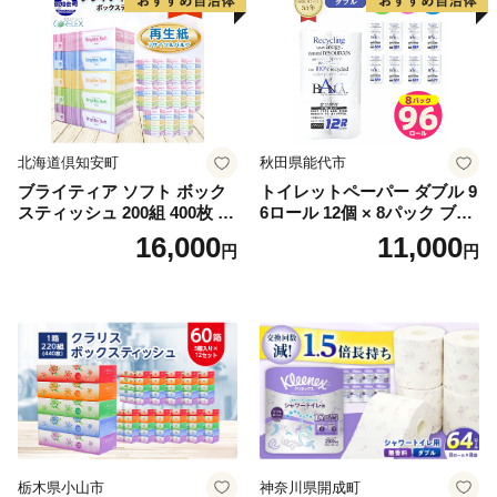
北海道倶知安町
秋田県能代市
ブライティア ソフト ボック
トイレットペーパー ダブル 9
スティッシュ 200組 400枚 60
6ロール 12個 × 8パック ブラ
箱 日本製 まとめ買い ティッ
ンカ 再生紙 100％ 芯あり 日
16,000
11,000
円
円
シュ リサイクル 長持 防災 常
用品 消耗品 無香料 生活用品
備品 日用雑貨 消耗品 生活必
備蓄 秋田県 能代市 送料無料
需品 備蓄 ペーパー 紙 北海道
《能代製紙》
倶知安町 日用品
栃木県小山市
神奈川県開成町