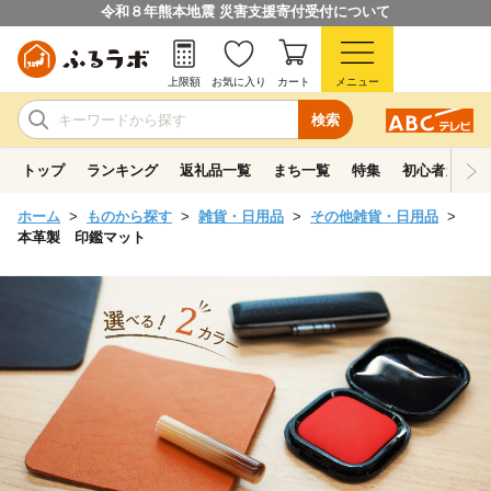
令和８年熊本地震 災害支援寄付受付について
上限額
お気に入り
カート
メニュー
検索
トップ
ランキング
返礼品一覧
まち一覧
特集
初心者ガイド
ホーム
ものから探す
雑貨・日用品
その他雑貨・日用品
本革製 印鑑マット