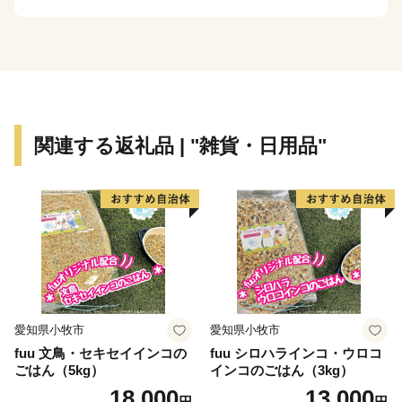
関連する返礼品 | "雑貨・日用品"
愛知県小牧市
愛知県小牧市
fuu 文鳥・セキセイインコの
fuu シロハラインコ・ウロコ
ごはん（5kg）
インコのごはん（3kg）
18,000
13,000
円
円