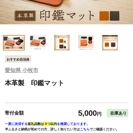
おすすめ自治体
愛知県 小牧市
本革製 印鑑マット
5,000
寄付金額
在庫あり
円
一度に決済する
返礼品数は３つ以内
を推奨しております。
🔰ふるさと納税が初めての方、詳しく知りたい方は
こちら
でご確認ください。