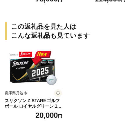
ロキャン カーボン アウトド
ア用品 レジャー 軽量 丈夫 持
ち運び 野外 キャンプギア テ
ーブル板用 絆ウェルド 愛知
県 小牧市 送料無料
この返礼品を見た人は
こんな返礼品も見ています
兵庫県丹波市
スリクソン Z-STAR9 ゴルフ
ボール ロイヤルグリーン 1ダ
ース 12球 兵庫県丹波市 ふる
20,000
円
さと納税