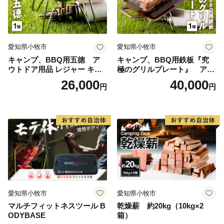
愛知県小牧市
愛知県小牧市
キャンプ、BBQ用五徳 ア
キャンプ、BBQ用鉄板『究
ウトドア用品 レジャー キャ
極のグリルプレート』 アウ
ンプ バーベキュー BBQ 五徳
トドア用品 レジャー キャン
26,000
40,000
円
円
プ バーベキュー BBQ 鉄板
愛知県小牧市
愛知県小牧市
マルチフィットネスツール B
乾燥薪 約20kg（10kg×2
ODYBASE
箱）