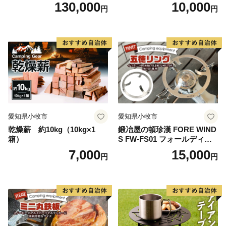
130,000
10,000
円
円
愛知県小牧市
愛知県小牧市
乾燥薪 約10kg（10kg×1
鍛冶屋の頓珍漢 FORE WIND
箱）
S FW-FS01 フォールディン
グ キャンプストーブ専用 五
7,000
15,000
円
円
徳リング