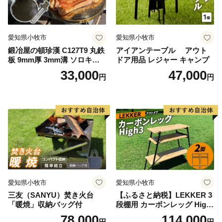
愛知県小牧市
愛知県小牧市
鍛冶屋の頓珍漢 C127T9 丸鉄
アイアンテーブル アウト
板 9mm厚 3mm溝 ソロキャ
ドア用品 レジャー キャンプ
ンプ用 専用ハンドル付き ス
33,000
47,000
円
円
ノーピーク アルミパーソナ
ルクッカーサイズ
愛知県小牧市
愛知県小牧市
三友（SANYU）焚き火台
【ふるさと納税】LEKKER 3
「暖焼」収納バッグ付
段棚用 カーボンレッグ High
3 2脚 キャンプ アウトドア ソ
78,000
114,000
円
円