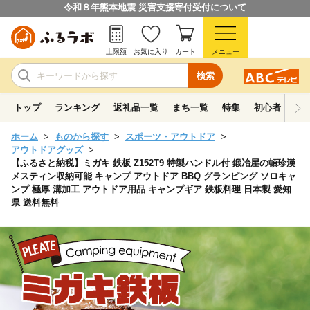
令和８年熊本地震 災害支援寄付受付について
上限額
お気に入り
カート
メニュー
検索
トップ
ランキング
返礼品一覧
まち一覧
特集
初心者ガイド
ホーム
ものから探す
スポーツ・アウトドア
アウトドアグッズ
【ふるさと納税】ミガキ 鉄板 Z152T9 特製ハンドル付 鍛冶屋の頓珍漢
メスティン収納可能 キャンプ アウトドア BBQ グランピング ソロキャ
ンプ 極厚 溝加工 アウトドア用品 キャンプギア 鉄板料理 日本製 愛知
県 送料無料