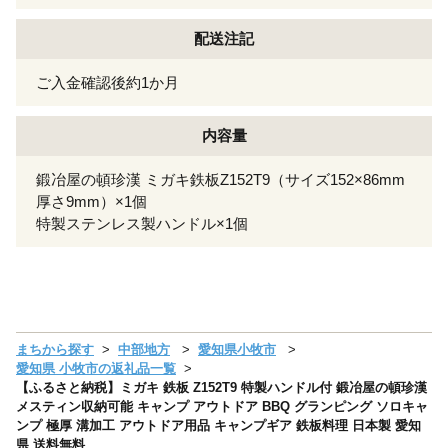
配送注記
ご入金確認後約1か月
内容量
鍛冶屋の頓珍漢 ミガキ鉄板Z152T9（サイズ152×86mm
厚さ9mm）×1個
特製ステンレス製ハンドル×1個
まちから探す
中部地方
愛知県小牧市
愛知県 小牧市の返礼品一覧
【ふるさと納税】ミガキ 鉄板 Z152T9 特製ハンドル付 鍛冶屋の頓珍漢
メスティン収納可能 キャンプ アウトドア BBQ グランピング ソロキャ
ンプ 極厚 溝加工 アウトドア用品 キャンプギア 鉄板料理 日本製 愛知
県 送料無料