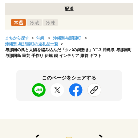
配送
常温
冷蔵
冷凍
まちから探す
沖縄
沖縄県与那国町
沖縄県 与那国町の返礼品一覧
与那国の風と太陽を編み込んだ「クバの鍋敷き」YT-3|沖縄県 与那国町
与那国島 民芸 手作り 伝統 鍋 インテリア 贈答 ギフト
このページをシェアする