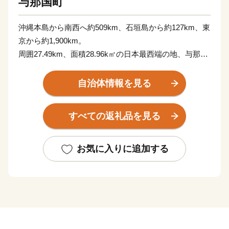
与那国町
沖縄本島から南西へ約509km、石垣島から約127km、東
京から約1,900km。
周囲27.49km、面積28.96k㎡の日本最西端の地、与那国
島。
隣接する台湾とは、約111kmの距離にあり、年に数回、
自治体情報を見る
台湾の山並みが見えることもあります。
荒々しい波が打ち付ける断崖絶壁の景観は力強さがあ
すべての返礼品を見る
り、自然・文化・歴史すべてが八重山のどの島にもない
独特の雰囲気で訪れる人々を魅了しています。
お気に入りに追加する