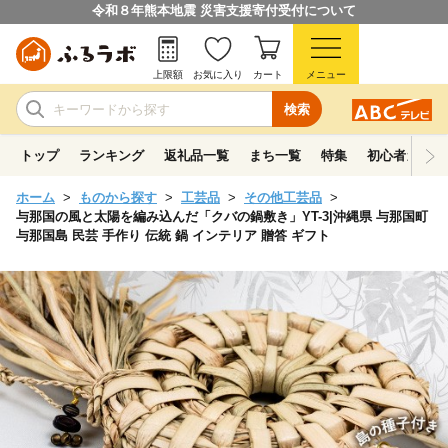
令和８年熊本地震 災害支援寄付受付について
上限額
お気に入り
カート
メニュー
検索
トップ
ランキング
返礼品一覧
まち一覧
特集
初心者ガイド
ホーム
ものから探す
工芸品
その他工芸品
与那国の風と太陽を編み込んだ「クバの鍋敷き」YT-3|沖縄県 与那国町
与那国島 民芸 手作り 伝統 鍋 インテリア 贈答 ギフト