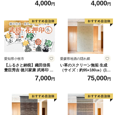
4,000
4,000
円
円
墨絵 龍画師 書道アーティス
小牧山城 墨絵 龍画師 書道ア
ト 池谷公智 渾身の一作 作品
ーティスト 池谷公智 渾身の
雑貨 工芸品 グッズ 愛知県 小
一作 作品 雑貨 工芸品 グッズ
牧市 お取り寄せ 送料無料
愛知県 小牧市 お取り寄せ 送
料無料
愛知県小牧市
愛媛県地酒の隠れ郷
【ふるさと納税】織田信長
い草のスクリーン無垢 生成
豊臣秀吉 徳川家康 武将印 花
（サイズ：約95×180㎝）(14
押印 6枚 セット イラスト 戦
3)
7,000
75,000
円
円
国 武将 小牧山城 墨絵 龍画師
書道アーティスト 池谷公智
渾身の一作 作品 雑貨 工芸品
グッズ 愛知県 小牧市 お取り
寄せ 送料無料