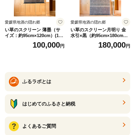
愛媛県地酒の隠れ郷
愛媛県地酒の隠れ郷
い草のスクリーン 薄墨（サ
い草のスクリーン月明り 金
イズ：約95cm×120cm）(14
水引×黒（約95cm×180cm）
6)
(147)
100,000
180,000
円
円
ふるラボとは
はじめてのふるさと納税
よくあるご質問