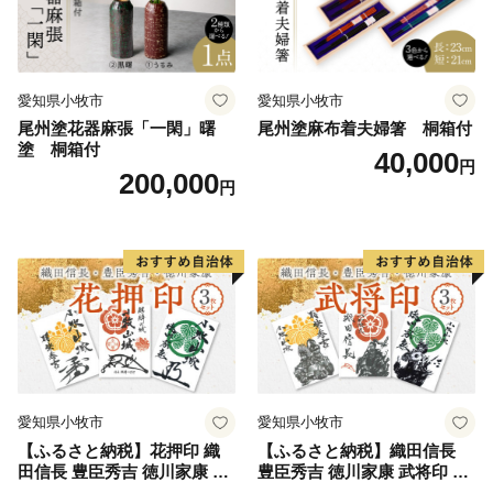
愛知県小牧市
愛知県小牧市
尾州塗花器麻張「一閑」曙
尾州塗麻布着夫婦箸 桐箱付
塗 桐箱付
40,000
円
200,000
円
愛知県小牧市
愛知県小牧市
【ふるさと納税】花押印 織
【ふるさと納税】織田信長
田信長 豊臣秀吉 徳川家康 3
豊臣秀吉 徳川家康 武将印 3
枚 セット 戦国 武将 小牧山城
枚 セット イラスト 戦国 武将