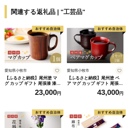
関連する返礼品 | "工芸品"
愛知県小牧市
愛知県小牧市
【ふるさと納税】尾州塗 マ
【ふるさと納税】尾州塗 ペ
グ カップ ギフト 尾張漆 漆
ア マグ カップ ギフト 尾張漆
漆器 漆器工芸 工芸品 芸術性
漆 漆器 漆器工芸 工芸品 芸術
23,000
43,000
円
円
実用性 抗菌性 美味しく安全
性 実用性 抗菌性 美味しく安
な食事 手作り 贈答用 くつろ
全な食事 手作り 贈答用 くつ
ぎ おうち時間 プレゼント 抗
ろぎ おうち時間 プレゼント
ウイルス効果 お取り寄せ 愛
抗ウイルス効果 お取り寄せ
知県 小牧市 送料無料
愛知県 小牧市 送料無料