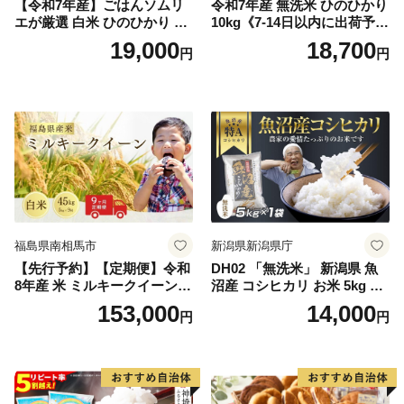
【令和7年産】ごはんソムリ
令和7年産 無洗米 ひのひかり
エが厳選 白米 ひのひかり 10
10kg《7-14日以内に出荷予定
kg【神埼市産 米 お米 精米 白
(土日祝除く)》コメ 米 無洗米
19,000
18,700
円
円
米 10kg 5kg×2 ひのひかり ブ
令和7年産 高レビュー｜人気
ランド米 食味鑑定士】(H063
米 熊本県産米 お米 生活応援
164)
米
福島県南相馬市
新潟県新潟県庁
【先行予約】【定期便】令和
DH02 「無洗米」 新潟県 魚
8年産 米 ミルキークイーン
沼産 コシヒカリ お米 5kg こ
白米 45kg (5kg×9回) | ミルキ
しひかり 精米 米（お米の美
153,000
14,000
円
円
ークイーン 米5kg 福島 福島
味しい炊き方ガイド付き）
県産 福島産 精米 お米 米 コ
メ 武田ファーム サムランド
福島県 南相馬市 cu006-ae