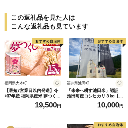
この返礼品を見た人は
こんな返礼品も見ています
福岡県大木町
福井県池田町
【最短7営業日以内発送】令
「未来へ耕す池田米」認証
和7年産 福岡県産米 夢つくし
池田町産コシヒカリ３kg【お
15kg 精米 ※北海道・沖縄・
1人様につき３セットまで】
19,500
10,000
円
円
離島は配送不可