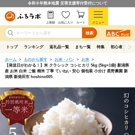
令和８年熊本地震 災害支援寄付受付について
上限額
お気に入り
カート
メニュー
検索
トップ
ランキング
返礼品一覧
まち一覧
特集
初心者ガイド
ホーム
ものから探す
お米・パン
お米
【発送日がわかる！】米 クラシック コシヒカリ 5kg (5kg×1袋) 新潟県
産 お米 白米 ご飯 精米 丁寧 ていねい 安心 個包装 小分け 星野農園 新
潟県 新発田市 hoshino005