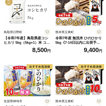
鳥取県日野町
熊本県玉東町
【令和7年産】鳥取県産コシ
令和7年産 無洗米 ひのひかり
ヒカリ 5kg（5kg×1）米 コシ
5kg《7-14日以内に出荷予定
ヒカリ こしひかり お米 白米
(土日祝除く)》コメ 米 無洗米
8,500
9,400
円
円
精米 5キロ おこめ こめ コメ
高レビュー｜人気米 熊本県
真空パック包装 真空包装 長
産米 お米 生活応援米
期保存 単一原料米 鳥取県日
野町産 Elevation
佐賀県神埼市
熊本県玉東町