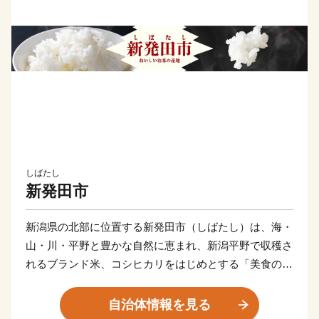
しばたし
新発田市
新潟県の北部に位置する新発田市（しばたし）は、海・
山・川・平野と豊かな自然に恵まれ、新潟平野で収穫さ
れるブランド米、コシヒカリをはじめとする「美食の
都」です。また、全国でも大変珍しい三匹の鯱を配する
三階櫓という新発田のシンボル新発田城のある城下町で
自治体情報を見る