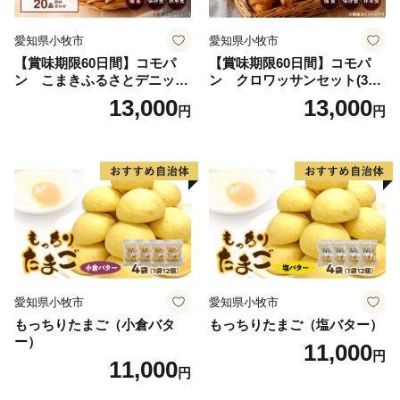
愛知県小牧市
愛知県小牧市
【賞味期限60日間】コモパ
【賞味期限60日間】コモパ
ン こまきふるさとデニッシ
ン クロワッサンセット(30
ュセット（20個入り）／災害
個入り)／災害用備蓄 保存食
13,000
13,000
円
円
用備蓄 保存食 非常食 防災グ
非常食 防災グッズにも
ッズにも
愛知県小牧市
愛知県小牧市
もっちりたまご（小倉バタ
もっちりたまご（塩バター）
ー）
11,000
円
11,000
円