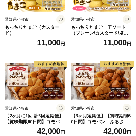
愛知県小牧市
愛知県小牧市
もっちりたまご（カスター
もっちりたまご アソート
ド）
（プレーン/カスタード/塩バ
ター/小倉バター）
11,000
11,000
円
円
愛知県小牧市
愛知県小牧市
【2ヶ月に1回 計3回定期便】
【3ヶ月定期便】【賞味期限6
【賞味期限60日間】コモパ
0日間】コモパン ふるさと
ン ふるさとクロワッサンセ
クロワッサンセット（計90
42,000
42,000
円
円
ット（計90個）／災害用備蓄
個）／災害用備蓄 保存食 非