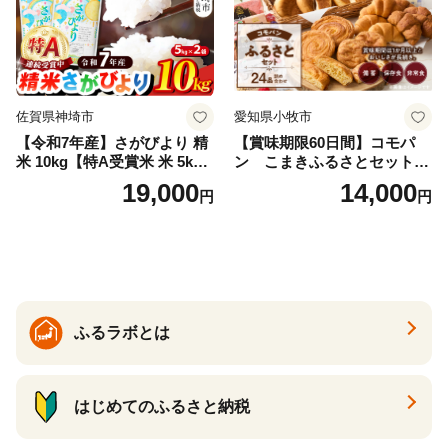
佐賀県神埼市
愛知県小牧市
【令和7年産】さがびより 精
【賞味期限60日間】コモパ
米 10kg【特A受賞米 米 5kg×
ン こまきふるさとセット
2袋 お米 コメ こめ 国産 美味
（24個入り）／災害用備蓄
19,000
14,000
円
円
しい ブランド米 人気 ランキ
保存食 非常食 防災グッズに
ング 増田米穀】(H015224)
も
ふるラボとは
はじめてのふるさと納税