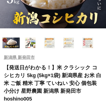
新潟県 新発田市
【発送日がわかる！】米 クラシック コ
シヒカリ 5kg (5kg×1袋) 新潟県産 お米 白
米 ご飯 精米 丁寧 ていねい 安心 個包装
小分け 星野農園 新潟県 新発田市
hoshino005