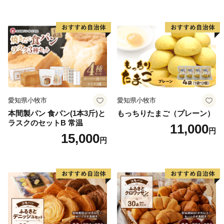
保存食 非常食 防災グッズに
常食 防災グッズにも
も
愛知県小牧市
愛知県小牧市
本間製パン 食パン(1本3斤)と
もっちりたまご（プレーン）
ラスクのセットB 常温
11,000
円
15,000
円