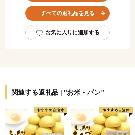
もあります。歴史と文化が漂うまちをお愉しみいただい
た後は、全国でもトップクラスの硫黄成分含有量を誇る
すべての返礼品を見る
名湯『月岡温泉』で、エメラルドグリーンに輝くお湯を
堪能し、四季折々の多彩な食材を使った新発田の自慢の
味を堪能できます。
お気に入りに追加する
観光スポットに立ち寄り、旅館でゆったり、美味しい料
理に舌鼓。そんな贅沢時間がすごせるまち『新発田』で
す。
新発田市は新発田市出身の富樫勇樹選手を応援していま
す！
関連する返礼品 | "お米・パン"