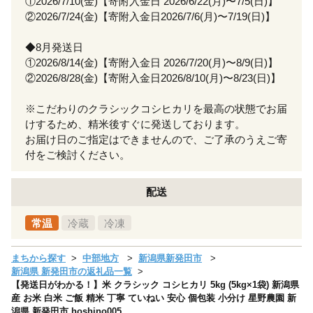
①2026/7/10(金)【寄附入金日 2026/6/22(月)〜7/5(日)】
②2026/7/24(金)【寄附入金日2026/7/6(月)〜7/19(日)】
◆8月発送日
①2026/8/14(金)【寄附入金日 2026/7/20(月)〜8/9(日)】
②2026/8/28(金)【寄附入金日2026/8/10(月)〜8/23(日)】
※こだわりのクラシックコシヒカリを最高の状態でお届
けするため、精米後すぐに発送しております。
お届け日のご指定はできませんので、ご了承のうえご寄
付をご検討ください。
配送
常温
冷蔵
冷凍
まちから探す
中部地方
新潟県新発田市
新潟県 新発田市の返礼品一覧
【発送日がわかる！】米 クラシック コシヒカリ 5kg (5kg×1袋) 新潟県
産 お米 白米 ご飯 精米 丁寧 ていねい 安心 個包装 小分け 星野農園 新
潟県 新発田市 hoshino005