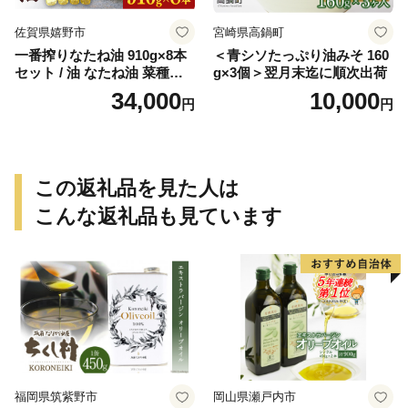
佐賀県嬉野市
宮崎県高鍋町
一番搾りなたね油 910g×8本
＜青シソたっぷり油みそ 160
セット / 油 なたね油 菜種油
g×3個＞翌月末迄に順次出荷
ナタネ【山下製油】 [NBE00
34,000
10,000
円
円
7]
この返礼品を見た人は
こんな返礼品も見ています
福岡県筑紫野市
岡山県瀬戸内市