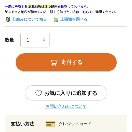
一度に決済する
返礼品数は３つ以内
を推奨しております。
🔰ふるさと納税が初めての方、詳しく知りたい方は
こちら
でご確認ください。
仕組みについて知る
上限額を調べる
数量
寄付する
お気に入りに追加する
お問い合わせについて
支払い方法
クレジットカード