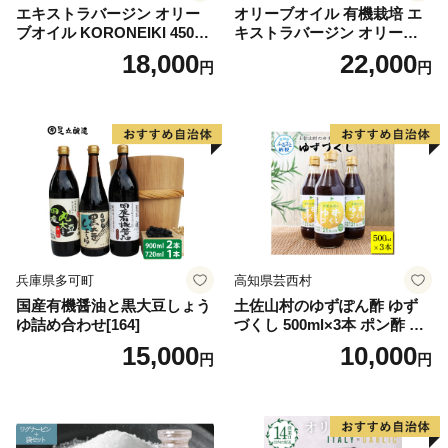
エキストラバージン オリー
オリーブオイル 有機栽培 エ
ブオイル KORONEIKI 450g
キストラバージン オリーブ
[筑前たなか油屋 福岡県 筑紫
オイル シングル 2本 セット
18,000
22,000
円
円
野市 21760403] 油 食用油 オ
オーガニック 調味料 油 オリ
リーブ油
ーブ油 食用油 ギフト
兵庫県多可町
高知県芸西村
国産有機醤油と黒大豆しょう
土佐山村のゆずぽん酢 ゆず
ゆ詰め合わせ[164]
づくし 500ml×3本 ポン酢 ポ
ンズ ゆず 柚子 調味料 さっぱ
15,000
10,000
円
円
り 美味しい おいしい 鍋 しゃ
ぶしゃぶ 冷奴 魚料理 蒸し料
理 ドレッシング セット