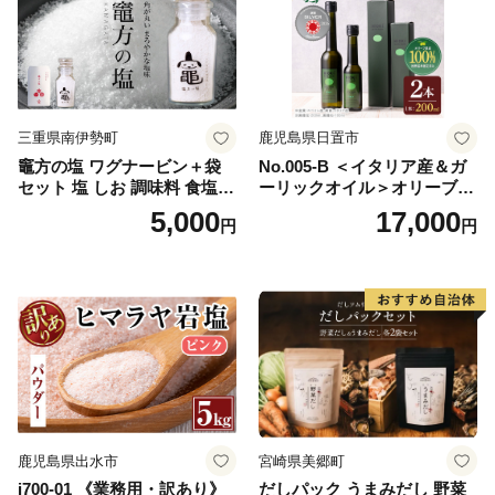
三重県南伊勢町
鹿児島県日置市
竈方の塩 ワグナービン＋袋
No.005-B ＜イタリア産＆ガ
セット 塩 しお 調味料 食塩
ーリックオイル＞オリーブオ
天然 ミネラル 調味料 ソルト
イルセット(200ml×2本) 日置
5,000
17,000
円
円
salt 料理 味付 おにぎり 三重
市 特産品 調味料 油 エキスト
県 南伊勢 伊勢 志摩 5000円 5
ラバージン オリーブ セット
000円以下 五千円
ガーリック【鹿児島オリー
ブ】
鹿児島県出水市
宮崎県美郷町
i700-01 《業務用・訳あり》
だしパック うまみだし 野菜