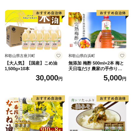
和歌山県古座川町
和歌山県白浜町
【大人気】【国産】こめ油
無添加 梅酢 500ml×2本 梅と
1,500g×10本
天日塩だけ 農家の手作り完
熟梅酢 調味料
30,000
5,000
円
円