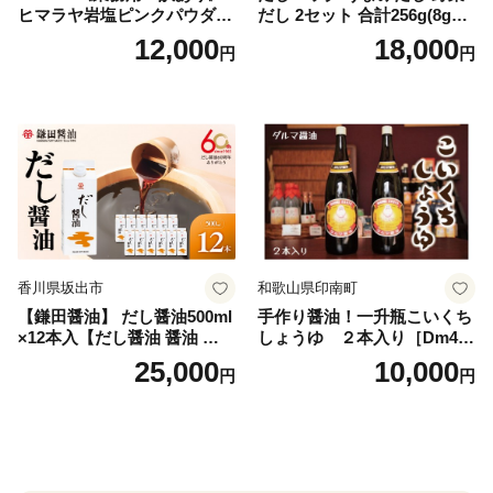
ヒマラヤ岩塩ピンクパウダー
だし 2セット 合計256g(8g×8
タイプ(5kg) 岩塩 塩 調味料
パック×2種×2セット) [岡田商
12,000
18,000
円
円
しお 保存料不使用 天然 パウ
店 宮崎県 美郷町 31ac0069]
ダータイプ グレインミルタ
国産 粉末 ダシ 出汁パック し
イプ 料理 バスソルト 入浴 普
いたけ 無塩
段使い ギフト 贈り物【ソル
ティースマイル】
香川県坂出市
和歌山県印南町
【鎌田醤油】 だし醤油500ml
手作り醤油！一升瓶こいくち
×12本入【だし醤油 醤油 人気
しょうゆ ２本入り［Dm4］
おすすめ 人気だし醤油 出汁
｜手作り 醤油 和歌山県 印南
25,000
10,000
円
円
醤油 AE1021】
町 一升瓶 こいくちしょうゆ
伝統製法 醤油 日本食 調味料
地元産 大豆 小麦 塩 だし 煮
物 和食 醤油 肉料理 魚料理
野菜料理 醤油 郷土料理 家庭
料理 醤油