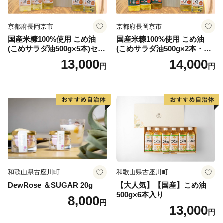
京都府長岡京市
京都府長岡京市
国産米糠100%使用 こめ油
国産米糠100%使用 こめ油
(こめサラダ油500g×5本)セッ
(こめサラダ油500g×2本・こ
ト [1574]
め胚芽油500g×3本)セット [1
13,000
14,000
円
円
573]
和歌山県古座川町
和歌山県古座川町
DewRose ＆SUGAR 20g
【大人気】【国産】こめ油
500g×6本入り
8,000
円
13,000
円