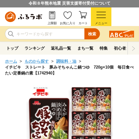
令和８年熊本地震 災害支援寄付受付について
上限額
お気に入り
カート
メニュー
検索
トップ
ランキング
返礼品一覧
まち一覧
特集
初心者ガイド
ホーム
ものから探す
調味料・油
イチビキ ストレート 豚みそちゃんこ鍋つゆ 720g×10個 毎日食べ
たい定番鍋の素【1742940】