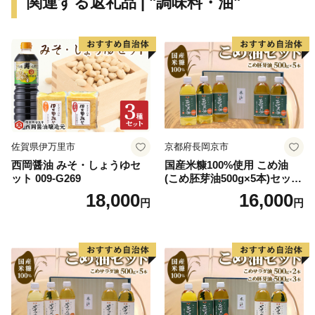
関連する返礼品 | "調味料・油"
佐賀県伊万里市
京都府長岡京市
西岡醤油 みそ・しょうゆセ
国産米糠100%使用 こめ油
ット 009-G269
(こめ胚芽油500g×5本)セット
[1575]
18,000
16,000
円
円