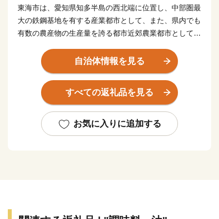
東海市は、愛知県知多半島の西北端に位置し、中部圏最
大の鉄鋼基地を有する産業都市として、また、県内でも
有数の農産物の生産量を誇る都市近郊農業都市として、
工業、農業、商業がバランスよく発展を遂げてきまし
た。
自治体情報を見る
名古屋都心や中部国際空港へのアクセスに優れた立地
すべての返礼品を見る
特性を生かしたまちづくりを積極的に進めており、多種
多様な事業者が集積し、日本経済を牽引する産業都市と
して注目を集めています。
お気に入りに追加する
本市の返礼品には贈答用としてご利用いただける返礼
品も多数取り揃えておりますので、皆様の応援をお待ち
申し上げるとともに、東海市の魅力あふれるお礼の品を
ぜひご堪能ください。