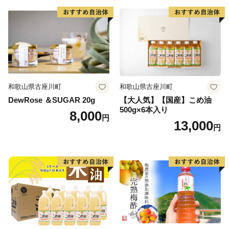
和歌山県古座川町
和歌山県古座川町
DewRose ＆SUGAR 20g
【大人気】【国産】こめ油
500g×6本入り
8,000
円
13,000
円