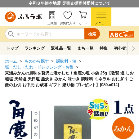
令和８年熊本地震 災害支援寄付受付について
上限額
お気に入り
カート
メニュー
検索
トップ
ランキング
返礼品一覧
まち一覧
特集
初心者ガイド
ホーム
ものから探す
調味料・油
塩・だし・たれ・ドレッシング・お酢
東浦みかんの風味を贅沢に活かした！角鹿の塩 小袋 25g【敦賀 塩 しお
粗塩 天然塩 天日塩 釜炊き みかん 味つき 調味料 ミネラル おにぎり ご
飯のお供 お中元 お歳暮 ギフト 贈り物 プレゼント】[080-a014]