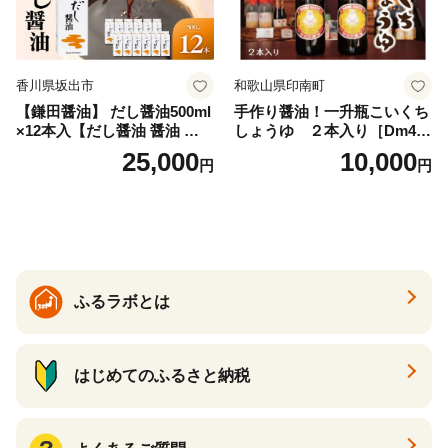
香川県坂出市
和歌山県印南町
【鎌田醤油】 だし醤油500ml
手作り醤油！一升瓶こいくち
×12本入【だし醤油 醤油 人気
しょうゆ ２本入り［Dm4］
おすすめ 人気だし醤油 出汁
｜手作り 醤油 和歌山県 印南
25,000
10,000
円
円
醤油 AE1021】
町 一升瓶 こいくちしょうゆ
伝統製法 醤油 日本食 調味料
地元産 大豆 小麦 塩 だし 煮
物 和食 醤油 肉料理 魚料理
野菜料理 醤油 郷土料理 家庭
料理 醤油
ふるラボとは
はじめてのふるさと納税