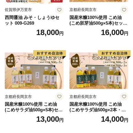
TEL：050-3090-1336
佐賀県伊万里市
京都府長岡京市
Mail：f.tsuruga@do-furusato.jp
西岡醤油 みそ・しょうゆセ
国産米糠100%使用 こめ油
受付時間 午前9時00分～午後5時45分 (土曜日・日曜
ット 009-G269
(こめ胚芽油500g×5本)セット
日・祝日及び12月30日～1月3日を除く)
[1575]
18,000
16,000
円
円
■ワンストップ特例申請書および変更届出書送付先
〒584-8790 富田林市中野町東2の3の69 コーユービ
ジネス内 18202
福井県敦賀市ふるさと納税 ワンストップ特例申請書類
受付係 宛
京都府長岡京市
京都府長岡京市
国産米糠100%使用 こめ油
国産米糠100%使用 こめ油
(こめサラダ油500g×5本)セッ
(こめサラダ油500g×2本・こ
ト [1574]
め胚芽油500g×3本)セット [1
13,000
14,000
円
円
573]