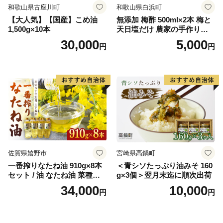
和歌山県古座川町
和歌山県白浜町
【大人気】【国産】こめ油
無添加 梅酢 500ml×2本 梅と
1,500g×10本
天日塩だけ 農家の手作り完
熟梅酢 調味料
30,000
5,000
円
円
佐賀県嬉野市
宮崎県高鍋町
一番搾りなたね油 910g×8本
＜青シソたっぷり油みそ 160
セット / 油 なたね油 菜種油
g×3個＞翌月末迄に順次出荷
ナタネ【山下製油】 [NBE00
34,000
10,000
円
円
7]