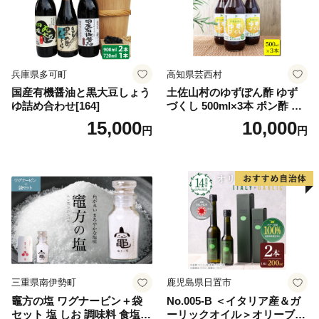
兵庫県多可町
高知県芸西村
国産有機醤油と黒大豆しょう
土佐山村のゆずぽん酢 ゆず
ゆ詰め合わせ[164]
づくし 500ml×3本 ポン酢 ポ
ンズ ゆず 柚子 調味料 さっぱ
15,000
10,000
円
円
り 美味しい おいしい 鍋 しゃ
ぶしゃぶ 冷奴 魚料理 蒸し料
理 ドレッシング セット
三重県南伊勢町
鹿児島県日置市
竈方の塩 ワグナービン＋袋
No.005-B ＜イタリア産＆ガ
セット 塩 しお 調味料 食塩
ーリックオイル＞オリーブオ