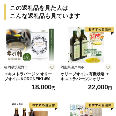
この返礼品を見た人は
こんな返礼品も見ています
福岡県筑紫野市
岡山県瀬戸内市
エキストラバージン オリー
オリーブオイル 有機栽培 エ
ブオイル KORONEIKI 450g
キストラバージン オリーブ
[筑前たなか油屋 福岡県 筑紫
オイル シングル 2本 セット
18,000
22,000
円
円
野市 21760403] 油 食用油 オ
オーガニック 調味料 油 オリ
リーブ油
ーブ油 食用油 ギフト