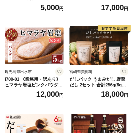
天然 ミネラル 調味料 ソルト
イルセット(200ml×2本) 日置
5,000
17,000
円
円
salt 料理 味付 おにぎり 三重
市 特産品 調味料 油 エキスト
県 南伊勢 伊勢 志摩 5000円 5
ラバージン オリーブ セット
000円以下 五千円
ガーリック【鹿児島オリー
ブ】
鹿児島県出水市
宮崎県美郷町
i700-01 《業務用・訳あり》
だしパック うまみだし 野菜
ヒマラヤ岩塩ピンクパウダー
だし 2セット 合計256g(8g×8
タイプ(5kg) 岩塩 塩 調味料
パック×2種×2セット) [岡田商
12,000
18,000
円
円
しお 保存料不使用 天然 パウ
店 宮崎県 美郷町 31ac0069]
ダータイプ グレインミルタ
国産 粉末 ダシ 出汁パック し
イプ 料理 バスソルト 入浴 普
いたけ 無塩
段使い ギフト 贈り物【ソル
ティースマイル】