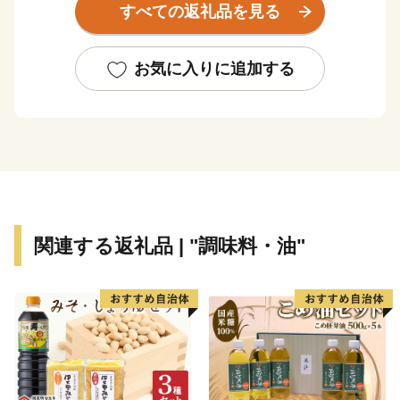
すべての返礼品を見る
産群。
「越前がに」や「敦賀ふぐ」等豊富な海の幸。
日本最北限、甘さが自慢の「東浦みかん」。
お気に入りに追加する
”御食国”のルーツとして、食物の神・伊奢沙別神（いさ
さわけのみこと）が祀られている「氣比神宮」。
これが全て敦賀の魅力。
================================
敦賀の魅力発信サイトできました。
関連する返礼品 | "調味料・油"
詳しくは、下記ページをご覧ください。
https://kuras-tsuruga.jp/
（上記URLをコピー＆ペーストしアドレスバーへ貼り付
けてご覧ください。）
■お問い合わせ先
福井県敦賀市ふるさと納税コールセンター