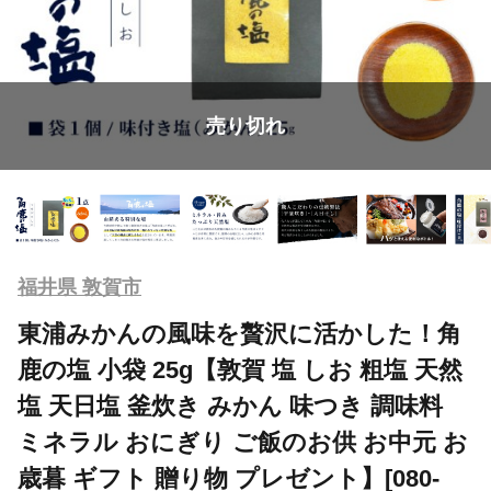
売り切れ
福井県 敦賀市
東浦みかんの風味を贅沢に活かした！角
鹿の塩 小袋 25g【敦賀 塩 しお 粗塩 天然
塩 天日塩 釜炊き みかん 味つき 調味料
ミネラル おにぎり ご飯のお供 お中元 お
歳暮 ギフト 贈り物 プレゼント】[080-