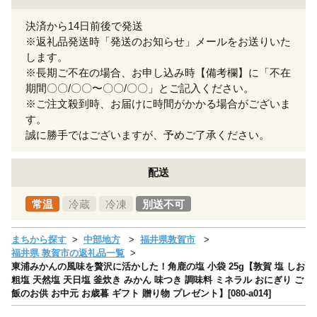
決済から14日前後で発送
※返礼品発送時「発送のお知らせ」メールをお送りいた
します。
※長期ご不在の場合、お申し込み時【備考欄】に「不在
期間〇〇/〇〇〜〇〇/〇〇」とご記入ください。
※ご注文殺到時、お届けに時間がかかる場合がございま
す。
誠に勝手ではございますが、予めご了承ください。
配送
常温
冷蔵
冷凍
別送不可
まちから探す
中部地方
福井県敦賀市
福井県 敦賀市の返礼品一覧
東浦みかんの風味を贅沢に活かした！角鹿の塩 小袋 25g【敦賀 塩 しお
粗塩 天然塩 天日塩 釜炊き みかん 味つき 調味料 ミネラル おにぎり ご
飯のお供 お中元 お歳暮 ギフト 贈り物 プレゼント】[080-a014]