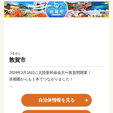
つるがし
敦賀市
2024年3月16日に北陸新幹線金沢〜敦賀間開業！
首都圏からも１本でつながりました！
日本が世界に誇る風景地、日本三大松原の「気比の松
原」やラムサール条約湿地「中池見湿地」。
自治体情報を見る
100年以上の歴史を誇り鉄道ファンの聖地ともされてい
る、衣掛山のループ線や山中隧道をはじめとする鉄道遺