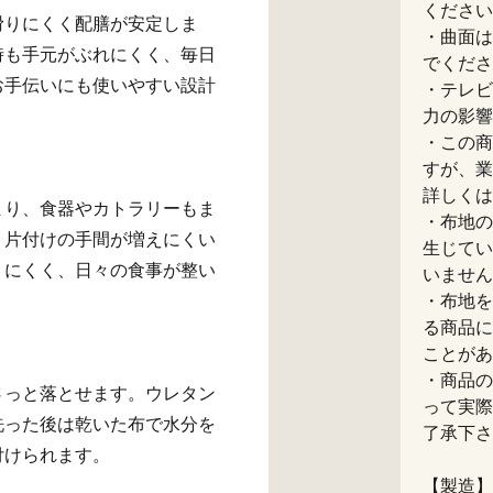
ください
滑りにくく配膳が安定しま
・曲面は
時も手元がぶれにくく、毎日
でくださ
お手伝いにも使いやすい設計
・テレビ
力の影響
・この商
すが、業
詳しくは
まり、食器やカトラリーもま
・布地の
、片付けの手間が増えにくい
生じてい
りにくく、日々の食事が整い
いません
・布地を
る商品に
ことがあ
・商品の
さっと落とせます。ウレタン
って実際
洗った後は乾いた布で水分を
了承下さ
付けられます。
【製造】