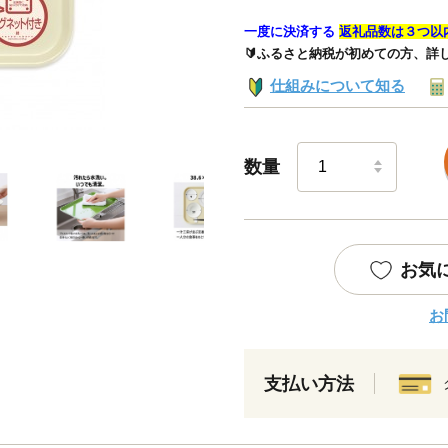
一度に決済する
返礼品数は３つ以
🔰ふるさと納税が初めての方、詳
仕組みについて知る
数量
お気
お
支払い方法