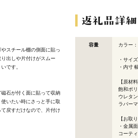
容量
カラー：
庫やスチール棚の側面に貼っ
取り出しや片付けがスムー
・サイズ 
くいです。
・内寸 幅
【原材料
飽和ポリ
ど磁石が付く面に貼って収納
ウレタン
、使いたい時にさっと手に取
ラバーマ
って戻すだけなので、片付け
【お取り
・金属面
コーティ