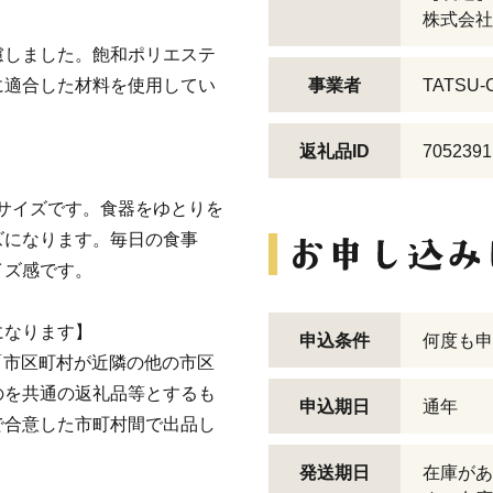
株式会社
慮しました。飽和ポリエステ
に適合した材料を使用してい
事業者
TATSU-
返礼品ID
7052391
番サイズです。食器をゆとりを
ズになります。毎日の食事
イズ感です。
になります】
申込条件
何度も申
イ「市区町村が近隣の他の市区
のを共通の返礼品等とするも
申込期日
通年
で合意した市町村間で出品し
発送期日
在庫があ