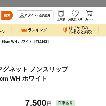
検索
ログイン・会員登録
上限額
お気に入り
カート
はじめての
ランキング
ーン
ふるさと納税
39cm WH ホワイト［Tk1163］
FT マグネット ノンスリップ
cm WH ホワイト
7,500
在庫あり
円