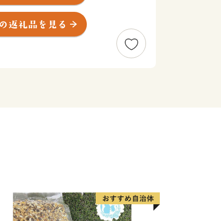
目川が流れ、印南原付近からは印南川が
に注いでいます。
の伝説や言伝えを残す歴史遺産が町内に
でも魅力を秘めたまちですが、その知名
来訪者や定着人口の伸び悩み、若者人口
た。昭和63年度から平成元年度にか
に「ふるさと創世」の起爆剤として「自
」事業（1億円事業）を推進してきまし
して人材育成のため「かえる基金」を創
年度「地域づくり推進事業」を財源に全
をテーマとしたユニークな橋（かえる
の人々を招き入れ、町発展への願いを込
、飛躍』を象徴する ”柳に跳びつくか