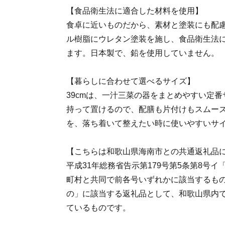
【食品衛生法に適合した材料を使用】
食卓に近いものだから、素材と塗装にも配
ル樹脂にウレタン塗装を施し、食品衛生法
ます。日本製で、鉛を使用していません。
【暮らしに合わせて選べるサイズ】
39cmは、一汁三菜の器をまとめやすい定
持って置けるので、配膳も片付けもスムー
を、落ち着いて整えたい時に使いやすいサ
【こちらは和歌山県海南市との共通返礼品
平成31年総務省告示第179号第5条第8号
町村と共同で前各号いずれかに該当するも
の」に該当する返礼品として、和歌山県内
ているものです。