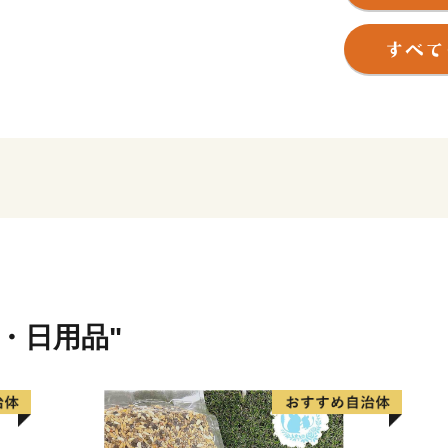
また、三ヶ峰付近からは切
町の中心部を流れて太平洋
【かえる橋】
印南町は歴史も古く、数々
多く点在するなど、観光面
度は低く、大都市圏からの
の流出等課題も抱えていまし
けて、国は、自治省を中心
ら考え自ら行う地域づくり
た。
印南町では、1億円事業と
貨・日用品"
設しました。更に、平成7
国に類を見ない「かえる」
橋）を建設しました。多く
めたものです。『努力、忍耐