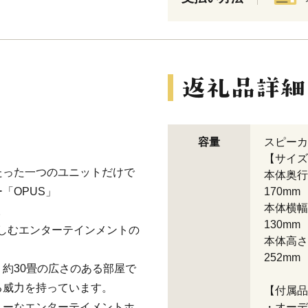
容量
スピーカ
【サイズ
たった一つのユニットだけで
本体奥行
「OPUS」
170mm
本体横幅
。
130mm
楽しむエンターテインメントの
本体高さ
252mm
約30畳の広さのある部屋で
る威力を持っています。
【付属品
リーなエンターテイメントホ
・オーデ