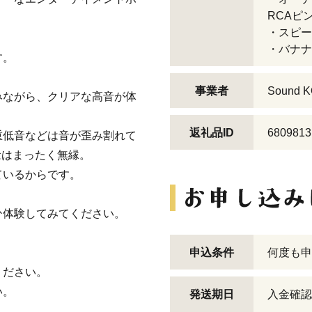
RCAピ
・スピー
・バナナ
す。
事業者
Sound 
みながら、クリアな高音が体
返礼品ID
6809813
重低音などは音が歪み割れて
念はまったく無縁。
ているからです。
ひ体験してみてください。
申込条件
何度も申
ください。
い。
発送期日
入金確認