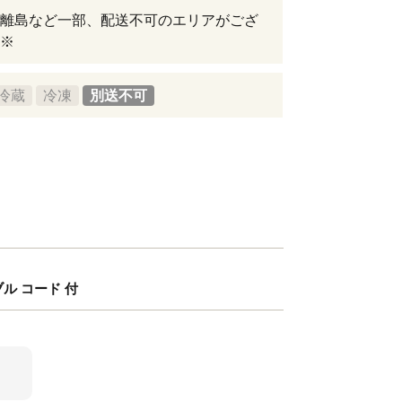
離島など一部、配送不可のエリアがござ
※
冷蔵
冷凍
別送不可
ブル コード 付