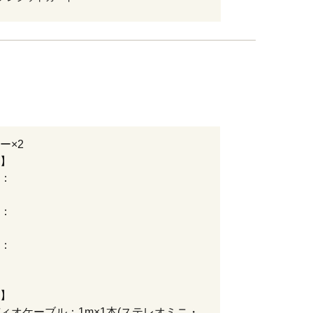
ー×2
】
：
：
：
】
ィオケーブル：1m×1本(ステレオミニ・