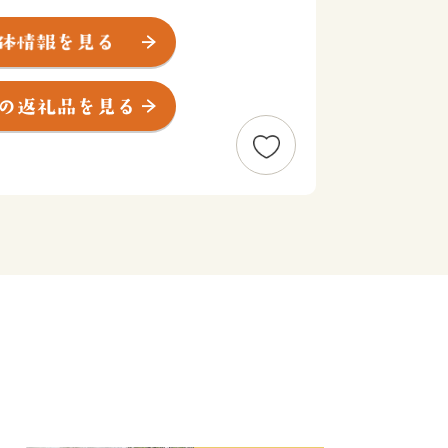
田原市の特産品等の返礼品をお贈りいた
出荷準備が開始された後のお届け先変更
されたお荷物番号をもとに、直接配送業
。
外にお住まいの方に限らせていただきま
度内の回数制限は現在設けておりませ
ヶ月程度かかることがあります。
です。
配送をお受けできません。ご了承くださ