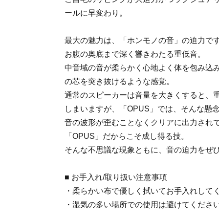
ールに早変わり。
最大の魅力は、「ホンモノの音」の迫力で
お腹の奥底まで深く響きわたる重低音。
中音域の音が柔らかく心地よく体を包み込
の芯を突き抜けるような感覚。
通常のスピーカーは音量を大きくすると、
しまいますが、「OPUS」では、そんな懸
音の波形が歪むことなくクリアに出力され
「OPUS」だからこそ成し得る技。
そんな不思議な現象ともに、音の迫力をぜ
■ お手入れ/取り扱い注意事項
・柔らかい布で優しく拭いてお手入れして
・湿気の多い場所での使用は避けてくださ