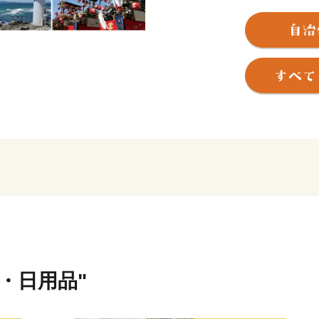
ちとして寄附金額に応じた
します。
【ご注意】
【重要】ご依頼をいただき
はお承りできません。
「発送完了メール」に記載
者にお問い合わせください
・返礼品の送付は、田原市
す。
・寄附につきましては、年
ん。
・返礼品のお届けには1～2
・返礼品の写真はイメージ
貨・日用品"
※1月1日～10日は指定日