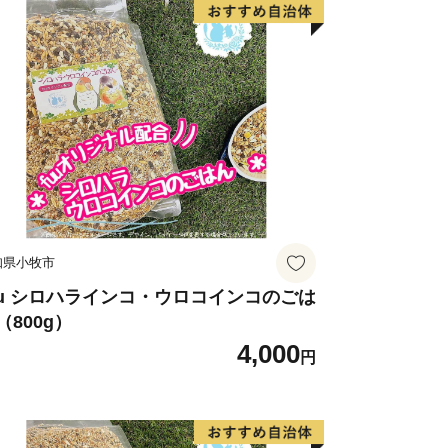
ない返礼品は、備考欄等にご記入いただ
とが出来かねます。ご注意ください※
半島に位置し、ほぼ半島全域を市域と
豊かな自然に恵まれ、年間を通して日照
ような条件から農業が盛んで、温室メロ
設園芸をはじめ、キャベツ、ブロッコリ
カなどの露地栽培、さらに乳牛、肉牛、
知県小牧市
有数の農業地帯として全国の皆様に安
しております。
uu シロハラインコ・ウロコインコのごは
（800g）
「うるおいと活力のあるガーデンシテ
4,000
で構想実現に向け努力しております。ま
円
田原市を訪れ、さらには定住していただ
フタウン構想を掲げ、推進しておりま
農産物を全国にお届けするため、環境保