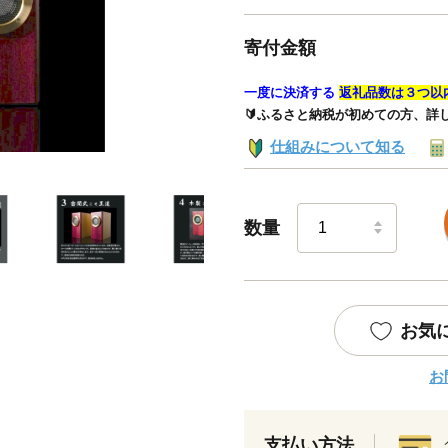
寄付金額
一度に決済する
返礼品数は３つ以
🔰ふるさと納税が初めての方、詳
仕組みについて知る
数量
お気
お
支払い方法