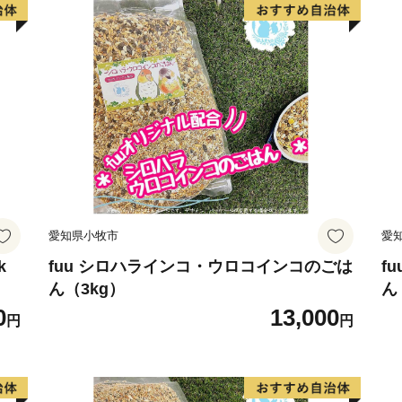
い。※
※指定日配送を受付してい
いた場合でもお受けするこ
田原市は愛知県南部の渥美
しています。美しい海と緑
時間が長い地域です。この
ン、トマト、花きなどの施
ー、スイートコーン、スイ
愛知県小牧市
愛
養豚などの畜産もあり全国
全・安心な農産物をお届け
k
fuu シロハラインコ・ウロコインコのごは
f
ん（3kg）
ん
このような中、田原市では
0
13,000
ィ」を目指し、市民と協働
円
円
た、市外から多くの方々が
けるようにするため、サー
す。さらには安全・安心な