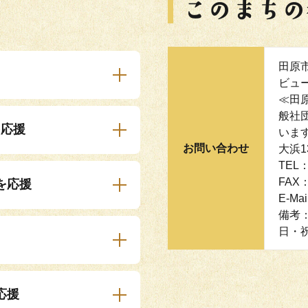
田原
ビュ
≪田
般社
を応援
います
お問い合わせ
大浜1
TEL：
FAX：
を応援
E-Mai
備考
日・
応援