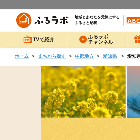
地域とあなたを元気にする
ふるさと納税
ふるラボ
TVで紹介
チャンネル
ホーム
まちから探す
中部地方
愛知県
愛知