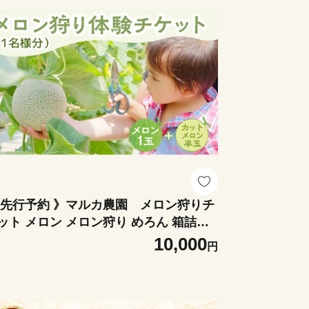
 先行予約 》マルカ農園 メロン狩りチ
ット メロン メロン狩り めろん 箱詰め
うまい 定期便 フルーツ 果物 愛知県 田
10,000
円
市 産地直送 夏 糖度 青肉 人気 ご家庭用
甘い 高級 国産 くだもの おいしい