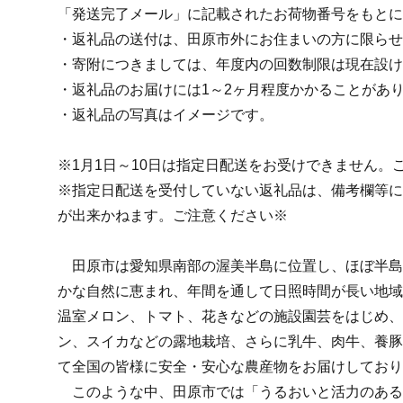
「発送完了メール」に記載されたお荷物番号をもとに
・返礼品の送付は、田原市外にお住まいの方に限らせ
・寄附につきましては、年度内の回数制限は現在設け
・返礼品のお届けには1～2ヶ月程度かかることがあ
・返礼品の写真はイメージです。
※1月1日～10日は指定日配送をお受けできません。
※指定日配送を受付していない返礼品は、備考欄等に
が出来かねます。ご注意ください※
田原市は愛知県南部の渥美半島に位置し、ほぼ半島
かな自然に恵まれ、年間を通して日照時間が長い地域
温室メロン、トマト、花きなどの施設園芸をはじめ、
ン、スイカなどの露地栽培、さらに乳牛、肉牛、養豚
て全国の皆様に安全・安心な農産物をお届けしており
このような中、田原市では「うるおいと活力のある