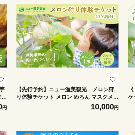
【先行予約】ニュー渥美観光 メロン狩
《
モ
り体験チケット メロン めろん マスクメロ
ケ
あ
ン フルーツ 果物 愛知県 田原市 渥美半島
ど
0
10,000
円
円
お取り寄せ スイーツ 1玉 体験 メロン狩り
原
チケット
ド