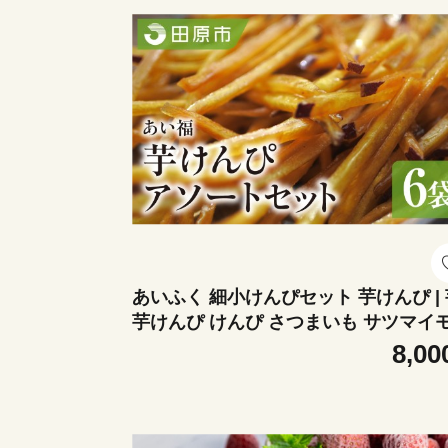
あいふく 細小けんぴセット 芋けんぴ | 芋
芋けんぴ けんぴ さつまいも サツマイ
さつま芋 いも おやつ お菓子 スイーツ 
8,00
いふく 食べ比べ 熟成 和菓子 菓子