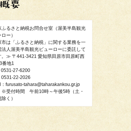
市ふるさと納税お問合せ室（渥美半島観光
ーロー）
原市は「ふるさと納税」に関する業務を一
団法人渥美半島観光ビューローに委託して
。≫ 〒441-3421 愛知県田原市田原町西
3番地1
0531-27-6200
0531-22-2026
l：furusato-tahara@taharakankou.gr.jp
：※受付時間 午前10時～午後5時（土・
祝除く）