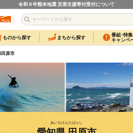
令和８年熊本地震 災害支援寄付受付について
番組･特集
ものから探す
まちから探す
キャンペ
県田原市
あいちけんたはらし
愛知県 田原市