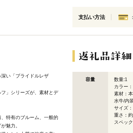
支払い方法
み深い「ブライドルレザ
容量
数量:1
カラー：
ルフ」シリーズが、素材とデ
素材：本
水牛/内
サイズ：幅
重さ：約
情、特有のブルーム、一般的
スペック
グが魅力。