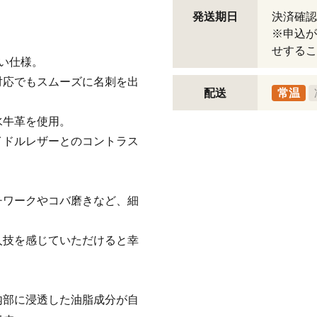
発送期日
決済確認
※申込が
せするこ
い仕様。
対応でもスムーズに名刺を出
配送
常温
水牛革を使用。
イドルレザーとのコントラス
チワークやコバ磨きなど、細
人技を感じていただけると幸
内部に浸透した油脂成分が自