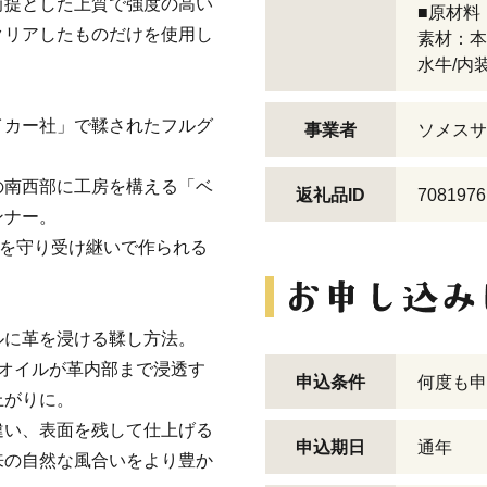
前提とした上質で強度の高い
■原材料
クリアしたものだけを使用し
素材：本
水牛/内
イカー社」で鞣されたフルグ
事業者
ソメスサ
の南西部に工房を構える「ベ
返礼品ID
7081976
ンナー。
法を守り受け継いで作られる
ルに革を浸ける鞣し方法。
オイルが革内部まで浸透す
申込条件
何度も申
上がりに。
違い、表面を残して仕上げる
申込期日
通年
来の自然な風合いをより豊か