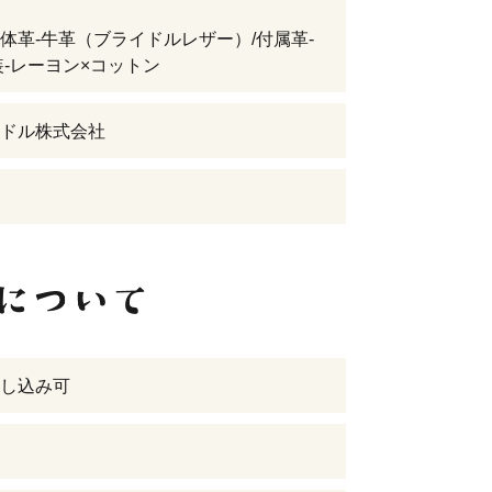
体革-牛革（ブライドルレザー）/付属革-
装-レーヨン×コットン
ドル株式会社
し込み可