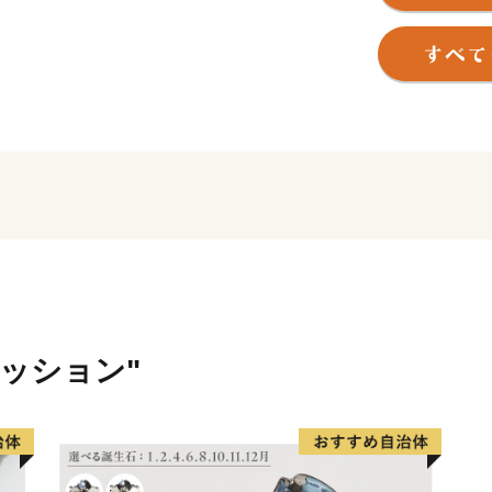
したまちなみを「すながわ
イーツ」を地域ブランドと
砂川市立病院は、中空知２
医療機関である救命センタ
圏域全体の中核病院として
ァッション"