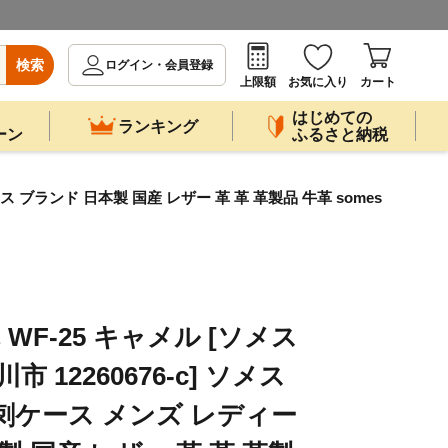
検索
ログイン・会員登録
上限額
お気に入り
カート
はじめての
ランキング
ーン
ふるさと納税
ス ブランド 日本製 国産 レザー 革 革 革製品 牛革 somes
 WF-25 キャメル [ソメス
 12260676-c] ソメス
刺ケース メンズ レディー