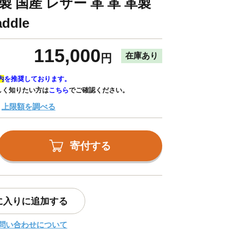
製 国産 レザー 革 革 革製
ddle
115,000
在庫あり
円
内
を推奨しております。
しく知りたい方は
こちら
でご確認ください。
上限額を調べる
寄付する
に入りに追加する
問い合わせについて