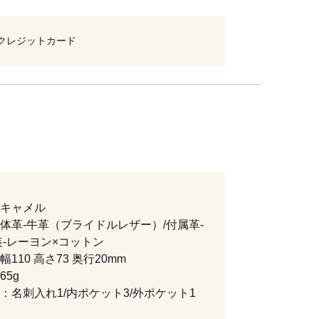
クレジットカード
キャメル
体革-牛革（ブライドルレザー）/付属革-
装-レーヨン×コットン
110 高さ73 奥行20mm
65g
：名刺入れ1/内ポケット3/外ポケット1