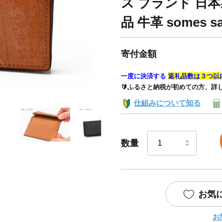
ス ブランド 日本
品 牛革 somes sa
寄付金額
一度に決済する
返礼品数は３つ以
🔰ふるさと納税が初めての方、詳
仕組みについて知る
数量
お気
お