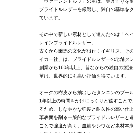
「ヴァーレンドルフ」の革は、馬具作りを
ブライドルレザーを厳選し、独自の基準を
ています。
その中で新しい素材として選んだのは「ベ
レインブライドルレザー。
古くから乗馬の文化が根付くイギリス、そ
イカー社」は、ブライドルレザーの老舗タ
創業から160年以上、昔ながらの独自の製
革は、世界的にも高い評価を得ています。
オークの樹皮から抽出したタンニンのプー
1年以上の時間をかけじっくりと鞣すことで
るため、しなやかな強度と耐久性の高い仕
革表面を削る一般的なブライドルレザーと
ことで強度が高く、血筋やシワなど素材本