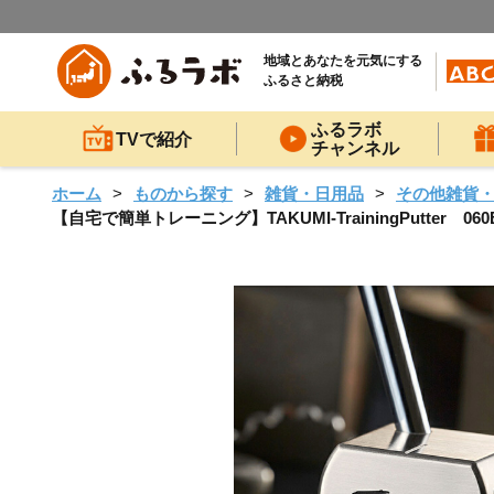
地域とあなたを元気にする
ふるさと納税
ふるラボ
TVで紹介
チャンネル
ホーム
ものから探す
雑貨・日用品
その他雑貨
【自宅で簡単トレーニング】TAKUMI-TrainingPutter