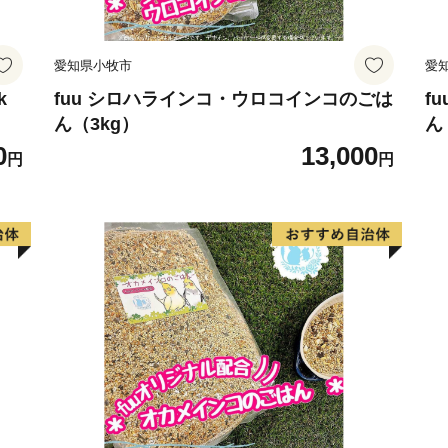
愛知県小牧市
愛
k
fuu シロハラインコ・ウロコインコのごは
f
ん（3kg）
ん
0
13,000
円
円