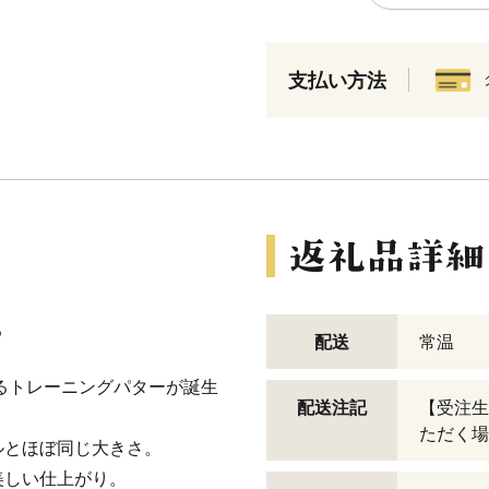
支払い方法
ー
配送
常温
できるトレーニングパターが誕生
配送注記
【受注生
ただく場
ルとほぼ同じ大きさ。
美しい仕上がり。