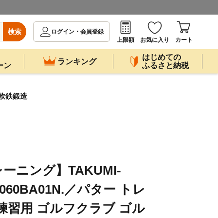
検索
ログイン・会員登録
上限額
お気に入り
カート
はじめての
ランキング
ーン
ふるさと納税
 軟鉄鍛造
ニング】TAKUMI-
er 060BA01N.／パター トレ
練習用 ゴルフクラブ ゴル