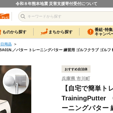
令和８年熊本地震 災害支援寄付受付について
番組･特集
ものから探す
まちから探す
キャンペ
・日用品
 060BA01N.／パター トレーニングパター 練習用 ゴルフクラブ ゴルフ
おすすめ自治体
兵庫県 市川町
【自宅で簡単トレー
TrainingPutt
ーニングパター 