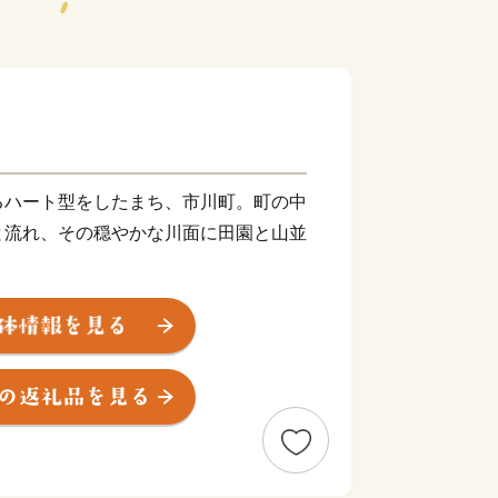
るハート型をしたまち、市川町。町の中
と流れ、その穏やかな川面に田園と山並
報番組「キャスト」で「田隅養鶏
れました！
30個×3か月）】
0個×6か月）】
のマヨネーズ【5個】
マヨネーズ【10個】
MI）