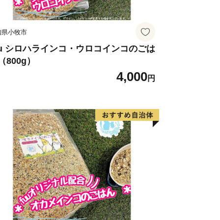
知県小牧市
uu シロハラインコ・ウロコインコのごは
（800g）
4,000
円