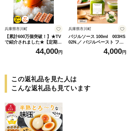
兵庫県市川町
兵庫県市川町
【累計600万個突破！】★TV
バジルソース 100ml 003HS
で紹介されました★【定期
02N.／ バジルペースト フレ
便】タズミの卵Ｍサイズ（30
ッシュ バジル 調味料 国産 ス
44,000
4,000
円
円
個×6か月）044AB01N.／こ
パイス ハーブ 料理 簡単 パス
だわり卵 市川町産 兵庫県産
タ ピザ サラダ エキストラバ
たまご たまごかけご飯 玉子
ージン オリーブオイル
生卵 鶏卵 タマゴ 卵焼き TKG
6か月 定期便
この返礼品を見た人は
こんな返礼品も見ています