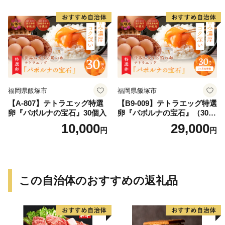
指定可能】／Gbn-B20
福岡県飯塚市
福岡県飯塚市
【A-807】テトラエッグ特選
【B9-009】テトラエッグ特選
卵『バボルナの宝石』30個入
卵『バボルナの宝石』（30
個/月）【3カ月定期便】
10,000
29,000
円
円
この自治体のおすすめの返礼品