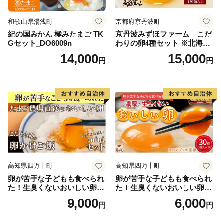
和歌山県湯浅町
京都府京丹波町
紀の国みかん 極みたまご TK
京丹波みずほファーム こだ
Gセット_DO6009n
わりの卵4種セット ※北海
道・沖縄・その他離島は配送
14,000
15,000
円
円
不可
高知県四万十町
高知県四万十町
卵が苦手な子どもも食べられ
卵が苦手な子どもも食べられ
た！生臭くないおいしい卵を
た！生臭くないおいしい卵 6
味わう卵かけご飯ミニセット
個入×5P／Gbn-A03
9,000
6,000
円
円
(卵6個×2P、お米2合×1P、醤
油×1本、塩×1P)【お届け日