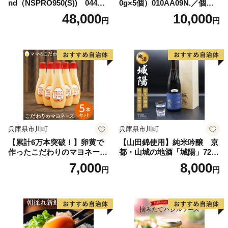
nd（NSPRO950(S)) 044BD
0g×5個）010AA09N.／個包
08N.／国産 ゴルフクラブ ウ
装 牛肉 黒毛和牛 100% 国産
48,000
10,000
円
円
ェッジ 選べるロフト フォー
経産牛 和牛 赤身 味付け ほく
ジド 軟鉄鍛造 ゴルフ用品
ぶ バーベキュー bbq キャン
プ アウトドア 焼肉 小分け 簡
単調理 セット 詰め合わせ 詰
合せ 冷凍 お弁当 おかず
兵庫県市川町
兵庫県市川町
【累計6万本突破！】卵黄で
【山田錦使用】純米吟醸 京
作ったこだわりのマヨネーズ
都・山城の地酒「城陽」720
5個 008AC01N.／ママのこだ
ｍｌ 008JS01N.／日本酒 度
7,000
8,000
円
円
わり卵 大容量 栄養満点 調味
数 15度 純米吟醸地酒 精米歩
料 お料理 安心 安全 健康 玉
合 55％ 山田錦 純米吟醸 やや
子 サラダ ディップ ポテトサ
辛口 アルコール 酒
ラダ