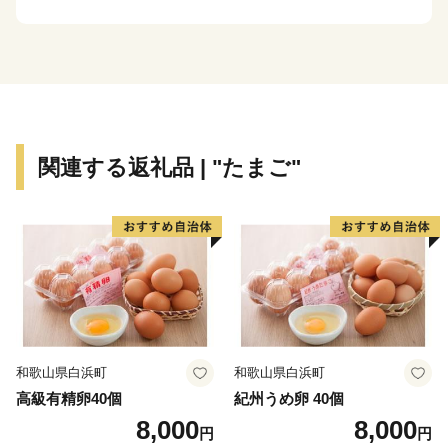
関連する返礼品 | "たまご"
和歌山県白浜町
和歌山県白浜町
高級有精卵40個
紀州うめ卵 40個
8,000
8,000
円
円