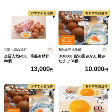
和歌山県白浜町
和歌山県湯浅町
当店人気NO1 高級有精卵
DO6008_紀の国みかん 極み
80個
たまご 36個
13,000
10,000
円
円