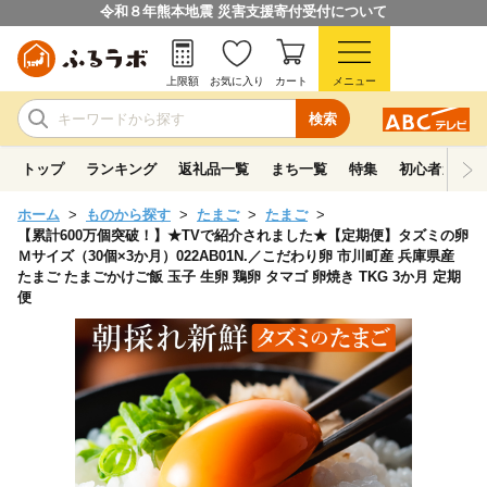
令和８年熊本地震 災害支援寄付受付について
上限額
お気に入り
カート
メニュー
検索
トップ
ランキング
返礼品一覧
まち一覧
特集
初心者ガイド
ホーム
ものから探す
たまご
たまご
【累計600万個突破！】★TVで紹介されました★【定期便】タズミの卵
Ｍサイズ（30個×3か月）022AB01N.／こだわり卵 市川町産 兵庫県産
たまご たまごかけご飯 玉子 生卵 鶏卵 タマゴ 卵焼き TKG 3か月 定期
便