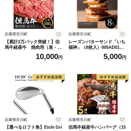
兵庫県市川町
兵庫県市川町
【累計2万パック突破！】但
レーズンバターサンド「いち
馬牛経産牛 焼肉用（肩・モ
福神」（8枚入）005AD01N.
モ）500ｇ 010AA05N.／焼肉
／詰合せ スイーツ レーズン
10,000
5,000
円
円
セット 黒毛和牛 いちかわ精
サンド もち麦粉使用 コーヒ
肉店 経産牛 牛肉 国産 bbq バ
ー ワイン ギフト ボックス入
ーベキュー 焼き肉セット ア
り おかし お菓子 焼菓子 洋菓
ウトドア キャンプ 冷凍 焼き
子 クッキー バター 化粧箱 個
肉用
包装 冷凍 ホワイトデー 母の
日 8枚 もち麦粉
兵庫県市川町
兵庫県市川町
【選べるロフト角】Eichi Gri
但馬牛経産牛ハンバーグ（15