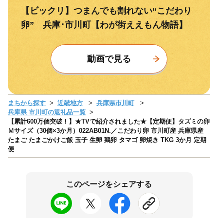
【ビックリ】つまんでも割れない“こだわり
卵” 兵庫･市川町【わが街ええもん物語】
動画で見る
まちから探す
近畿地方
兵庫県市川町
兵庫県 市川町の返礼品一覧
【累計600万個突破！】★TVで紹介されました★【定期便】タズミの卵
Ｍサイズ（30個×3か月）022AB01N.／こだわり卵 市川町産 兵庫県産
たまご たまごかけご飯 玉子 生卵 鶏卵 タマゴ 卵焼き TKG 3か月 定期
便
このページをシェアする