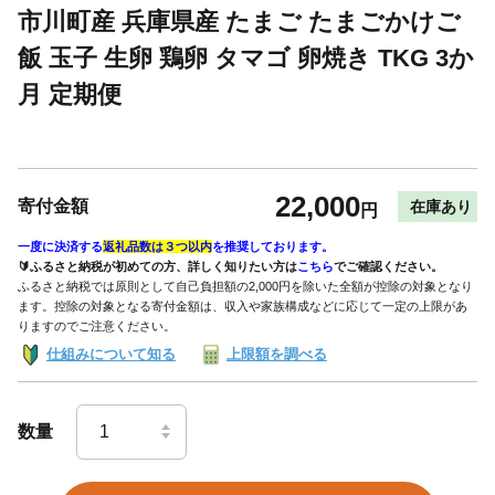
市川町産 兵庫県産 たまご たまごかけご
飯 玉子 生卵 鶏卵 タマゴ 卵焼き TKG 3か
月 定期便
22,000
寄付金額
在庫あり
円
一度に決済する
返礼品数は３つ以内
を推奨しております。
🔰ふるさと納税が初めての方、詳しく知りたい方は
こちら
でご確認ください。
ふるさと納税では原則として自己負担額の2,000円を除いた全額が控除の対象となり
ます。控除の対象となる寄付金額は、収入や家族構成などに応じて一定の上限があ
りますのでご注意ください。
仕組みについて知る
上限額を調べる
数量