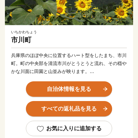
いちかわちょう
市川町
兵庫県のほぼ中央に位置するハート型をしたまち、市川
町。町の中央部を清流市川がとうとうと流れ、その穏や
かな川面に田園と山並みが映ります。
★ABCテレビのニュース情報番組「キャスト」で「田
隅養鶏場」”タズミの卵”が紹介されました！
自治体情報を見る
👉 タズミの卵Ｍサイズ【（30個×3か月）】
👉タズミの卵Ｍサイズ【（30個×6か月）】
すべての返礼品を見る
👉 卵黄で作ったこだわりのマヨネーズ【5個】
👉卵黄で作ったこだわりのマヨネーズ【10個】
👉ふわとろプリン極（KIWAMI）
お気に入りに追加する