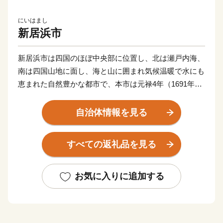
にいはまし
新居浜市
新居浜市は四国のほぼ中央部に位置し、北は瀬戸内海、
南は四国山地に面し、海と山に囲まれ気候温暖で水にも
恵まれた自然豊かな都市で、本市は元禄4年（1691年）
の別子銅山の開坑によって発展した歴史ある街の一つで
す。
自治体情報を見る
市内には日本経済の発展にも貢献した別子銅山の歴史を
伝える産業遺産も数多く残っており、それらを活かした
すべての返礼品を見る
観光や伝統文化行事の保存と継承、そしてスポーツの振
興にも力を入れている住みやすい街です。
お気に入りに追加する
【返礼品のお届け】
・決済完了またはお振込み後市への収納確認ができ次
第、発送の手続きをとらせていただきます。