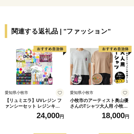
※郵便振込、銀行振込の場合は収納確認に1～2週間時間
を要するため、あらかじめご了承ください。
・配送は生産者から直送でお届けします。納期は返礼品
ごとに異なりますので、返礼品ページでご確認くださ
関連する返礼品 | "ファッション"
い。
【寄附金受領証およびワンストップ特例申請書】
・受領証及びワンストップ特例申請書は、決済完了また
はお振込み後市への収納確認ができ次第、2～3週間ほど
でお送りします。
・ワンストップ特例申請書は、ご希望の方に受領証と共
にお送りします。必要情報を記載の上、下記送付先まで
愛知県小牧市
愛知県小牧市
ご返送ください。
【リュミエラ】UVレジン フ
小牧市のアーティスト奥山優
[送付先]〒785-0036 高知県須崎市緑町9−27 4F ふるさと
ァンシーセット レジンキッ
さんのTシャツ大人用 小牧市
納税サポートセンター あて
ト ハンドメイド レジンクラ
制70周年記念
24,000
18,000
円
円
フト アクセサリーキット 手
作り セット レジン LEDライ
【オンラインワンストップ申請】
ト