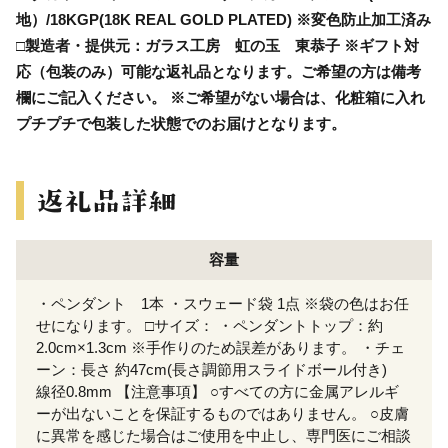
地）/18KGP(18K REAL GOLD PLATED) ※変色防止加工済み
□製造者・提供元：ガラス工房 虹の玉 東恭子 ※ギフト対
応（包装のみ）可能な返礼品となります。ご希望の方は備考
欄にご記入ください。 ※ご希望がない場合は、化粧箱に入れ
プチプチで包装した状態でのお届けとなります。
容量
・ペンダント 1本 ・スウェード袋 1点 ※袋の色はお任
せになります。 □サイズ： ・ペンダントトップ：約
2.0cm×1.3cm ※手作りのため誤差があります。 ・チェ
ーン：長さ 約47cm(長さ調節用スライドボール付き)
線径0.8mm 【注意事項】 ○すべての方に金属アレルギ
ーが出ないことを保証するものではありません。 ○皮膚
に異常を感じた場合はご使用を中止し、専門医にご相談