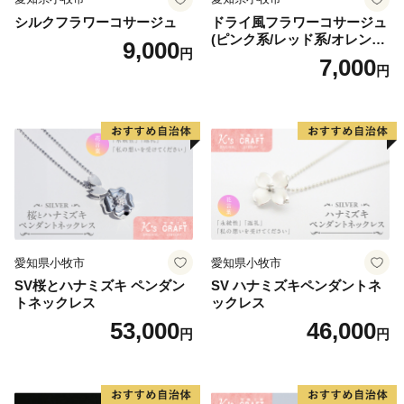
TEL 050-1730-1245
シルクフラワーコサージュ
ドライ風フラワーコサージュ
(ピンク系/レッド系/オレンジ
FAX 050-3537-1729
9,000
円
系/ホワイト系/イエロー系/グ
7,000
niihama@furusato-supports.com
円
リーン系/ブルー系）
愛知県小牧市
愛知県小牧市
SV桜とハナミズキ ペンダン
SV ハナミズキペンダントネ
トネックレス
ックレス
53,000
46,000
円
円