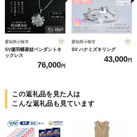
愛知県小牧市
愛知県小牧市
SV揚羽蝶家紋ペンダントネ
SV ハナミズキリング
ックレス
43,000
円
76,000
円
この返礼品を見た人は
こんな返礼品も見ています