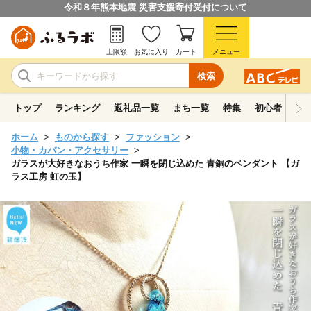
令和８年熊本地震 災害支援寄付受付について
上限額
お気に入り
カート
メニュー
検索
トップ
ランキング
返礼品一覧
まち一覧
特集
初心者ガイド
ホーム
ものから探す
ファッション
小物・カバン・アクセサリー
ガラスが大好きなおうち作家 一瞬を閉じ込めた 青銅のペンダント 【ガ
ラス工房 虹の玉】