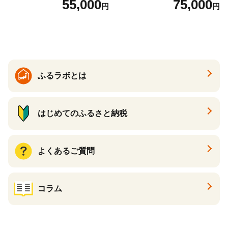
55,000
75,000
円
円
国産 日本製 牛革 黒 革 革製
ックパール 黒真珠
品 手作り 男性 女性 レディー
ス メンズ【ksg1307-bk】【Z
enis】
ふるラボとは
はじめてのふるさと納税
よくあるご質問
コラム