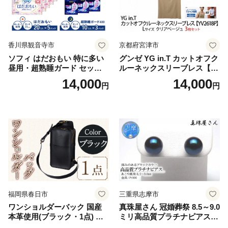
香川県観音寺市
京都府宮津市
ソフィ はだおもい 特に多い
グンゼ YG in.T カットオフク
昼用・超熟睡ガード セット
ルーネックスリーブレス【Y
羽付き ナプキン 生理用品 サ
V2618P】Lサイズ クリアベ
14,000
14,000
円
円
ニタリー ユニ・チャーム
ージュ3枚セット [№5716-04
32]
福岡県春日市
三重県志摩市
ワンショルダーバック 国産
真珠屋さん 冠婚葬祭 8.5～9.0
本革使用(ブラック・1点) 鞄
ミリ高品質プラチナピアス P
バック バッグ カバン レザー
t900 志摩産アコヤ真珠 ブラ