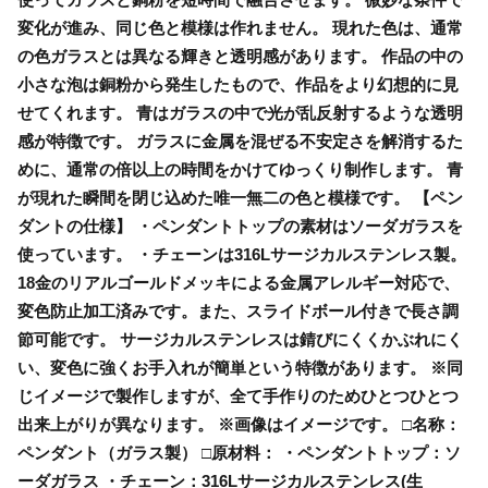
変化が進み、同じ色と模様は作れません。 現れた色は、通常
の色ガラスとは異なる輝きと透明感があります。 作品の中の
小さな泡は銅粉から発生したもので、作品をより幻想的に見
せてくれます。 青はガラスの中で光が乱反射するような透明
感が特徴です。 ガラスに金属を混ぜる不安定さを解消するた
めに、通常の倍以上の時間をかけてゆっくり制作します。 青
が現れた瞬間を閉じ込めた唯一無二の色と模様です。 【ペン
ダントの仕様】 ・ペンダントトップの素材はソーダガラスを
使っています。 ・チェーンは316Lサージカルステンレス製。
18金のリアルゴールドメッキによる金属アレルギー対応で、
変色防止加工済みです。また、スライドボール付きで長さ調
節可能です。 サージカルステンレスは錆びにくくかぶれにく
い、変色に強くお手入れが簡単という特徴があります。 ※同
じイメージで製作しますが、全て手作りのためひとつひとつ
出来上がりが異なります。 ※画像はイメージです。 □名称：
ペンダント（ガラス製） □原材料： ・ペンダントトップ：ソ
ーダガラス ・チェーン：316Lサージカルステンレス(生