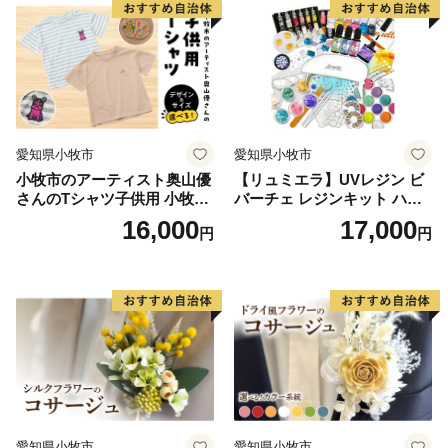
・マイナンバーカードをお持ちの方は、自治体マイペー
ジよりお手続きが可能です。
https://mypg.jp/auth/login/
※アカウントの登録が必要になります。
【ワンストップ受付書】
愛知県小牧市
愛知県小牧市
・ワンストップ特例申請書を返送いただき、受理を完了
小牧市のアーティスト奥山優
【リュミエラ】UVレジン ビ
した段階で、ご登録いただいたメールアドレス宛に受付
さんのTシャツ子供用 小牧市
バーチェ レジンキット ハン
完了メールを送信します。
制70周年記念
ドメイド レジンクラフト ア
16,000
17,000
円
円
クセサリーキット 手作り セ
ット レジン LEDライト
【その他注意事項】
・国（総務省）からの要請に基づき、平成29年6月よ
り、新居浜市内在住の方からのご寄附につきましては、
返礼品の送付を取りやめることといたしましたのでご了
承ください。
【返礼品・お届け・寄付についてのお問い合わせ】
新居浜市ふるさと納税担当窓口
愛知県小牧市
愛知県小牧市