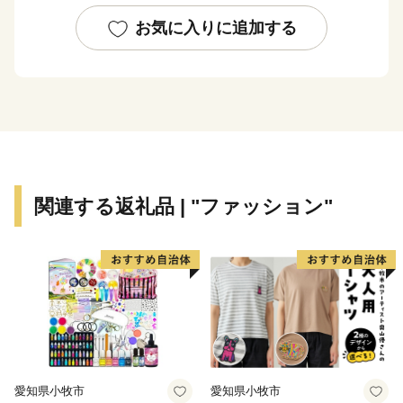
日々堪能できます。
お気に入りに追加する
～交通アクセス～ 国東市は大分空港を有し、「大分県
の空の玄関口」と言われています。大分空港から東京
（羽田）までは1時間半！都会との行き来がしやすくと
っても便利です。また大阪・名古屋・ソウルとの定期便
があります。
関連する返礼品 | "ファッション"
【お問い合わせへの返信について】
国東市では、ポータルサイトお問い合わせフォームや市
のメールアドレスにお問い合わせいただいた場合、通
常、翌開庁日に返信することとしています。
もし返信がない場合はアドレス誤りやサーバー障害など
の理由でメールが届いていない可能性がありますので、
お手数をおかけしますが、再度メールしていただくかお
電話等にてお問い合わせくださいますようお願いいたし
愛知県小牧市
愛知県小牧市
ます。