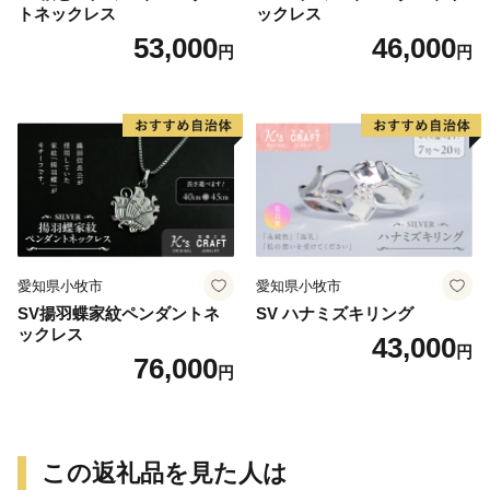
トネックレス
ックレス
53,000
46,000
円
円
愛知県小牧市
愛知県小牧市
SV揚羽蝶家紋ペンダントネ
SV ハナミズキリング
ックレス
43,000
円
76,000
円
この返礼品を見た人は