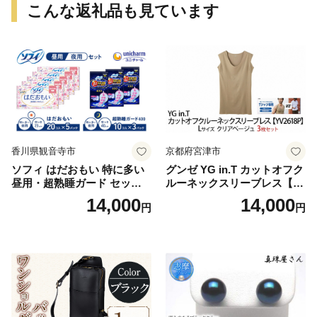
こんな返礼品も見ています
香川県観音寺市
京都府宮津市
ソフィ はだおもい 特に多い
グンゼ YG in.T カットオフク
昼用・超熟睡ガード セット
ルーネックスリーブレス【Y
羽付き ナプキン 生理用品 サ
V2618P】Lサイズ クリアベ
14,000
14,000
円
円
ニタリー ユニ・チャーム
ージュ3枚セット [№5716-04
32]