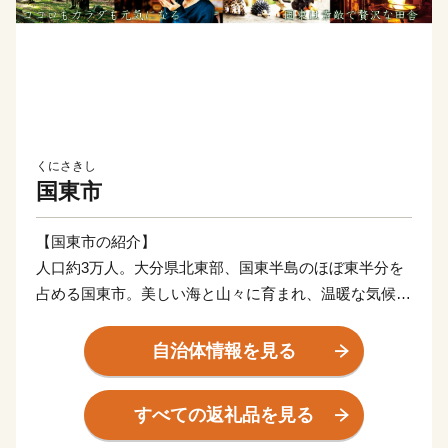
くにさきし
国東市
【国東市の紹介】
人口約3万人。大分県北東部、国東半島のほぼ東半分を
占める国東市。美しい海と山々に育まれ、温暖な気候に
も恵まれた、心安らぐ癒しの郷。神仏習合の六郷満山文
化が発展し、数多く寺院や石仏などが現存することか
自治体情報を見る
ら、「仏の里くにさき」と呼ばれています。そして、や
はり一番の自慢は、半島ならではの豊かな自然が生み出
すべての返礼品を見る
す、豊富な食材！海の幸・山の幸、あらゆる旬の幸を