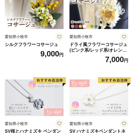
愛知県小牧市
愛知県小牧市
シルクフラワーコサージュ
ドライ風フラワーコサージュ
(ピンク系/レッド系/オレンジ
9,000
円
系/ホワイト系/イエロー系/グ
7,000
円
リーン系/ブルー系）
愛知県小牧市
愛知県小牧市
SV桜とハナミズキ ペンダン
SV ハナミズキペンダントネ