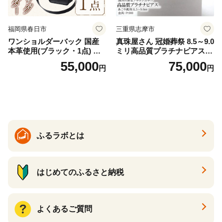
福岡県春日市
三重県志摩市
ワンショルダーバック 国産
真珠屋さん 冠婚葬祭 8.5～9.0
本革使用(ブラック・1点) 鞄
ミリ高品質プラチナピアス P
バック バッグ カバン レザー
t900 志摩産アコヤ真珠 ブラ
55,000
75,000
円
円
国産 日本製 牛革 黒 革 革製
ックパール 黒真珠
品 手作り 男性 女性 レディー
ス メンズ【ksg1307-bk】【Z
enis】
ふるラボとは
はじめてのふるさと納税
よくあるご質問