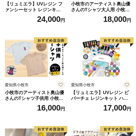
【リュミエラ】UVレジン フ
小牧市のアーティスト奥山優
ァンシーセット レジンキッ
さんのTシャツ大人用 小牧市
国東市ふるさと納税推進係
ト ハンドメイド レジンクラ
制70周年記念
24,000
18,000
円
円
フト アクセサリーキット 手
アドレス：furusatonozei@city.kunisaki.lg.jp
作り セット レジン LEDライ
TEL：0978-72-5175
ト
FAX：0978-72-5182
愛知県小牧市
愛知県小牧市
小牧市のアーティスト奥山優
【リュミエラ】UVレジン ビ
さんのTシャツ子供用 小牧市
バーチェ レジンキット ハン
制70周年記念
ドメイド レジンクラフト ア
16,000
17,000
円
円
クセサリーキット 手作り セ
ット レジン LEDライト