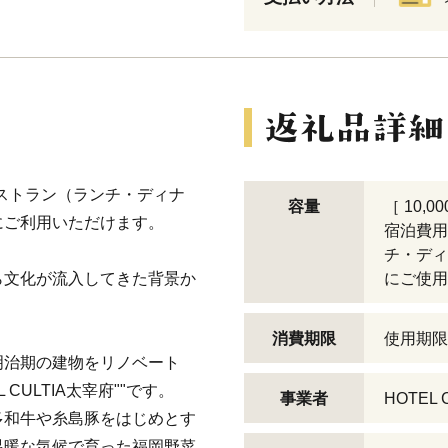
、レストラン（ランチ・ディナ
容量
［ 10,0
にご利用いただけます。
宿泊費用
チ・ディ
ら文化が流入してきた背景か
にご使用
消費期限
使用期限
明治期の建物をリノベート
CULTIA太宰府""です。
事業者
HOTEL 
多和牛や糸島豚をはじめとす
温暖な気候で育った福岡野菜