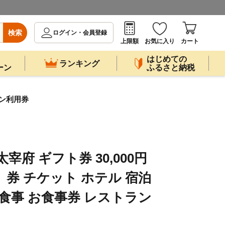
検索
ログイン・会員登録
上限額
お気に入り
カート
はじめての
ランキング
ーン
ふるさと納税
トラン利用券
A 太宰府 ギフト券 30,000円
枚） 券 チケット ホテル 宿泊
 食事 お食事券 レストラン