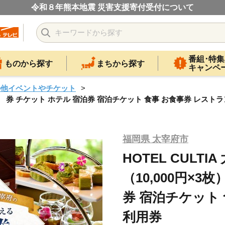
令和８年熊本地震 災害支援寄付受付について
番組･特集
ものから探す
まちから探す
キャンペ
の他イベントやチケット
00円×3枚） 券 チケット ホテル 宿泊券 宿泊チケット 食事 お食事券 レス
福岡県 太宰府市
HOTEL CULTI
（10,000円×3
券 宿泊チケット
利用券