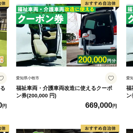
愛知県小牧市
愛
える
福祉車両・介護車両改造に使えるクーポ
福
ン券(200,000 円)
ン券
0
669,000
円
円