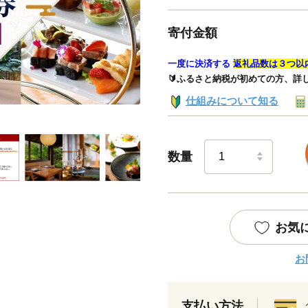
寄付金額
一度に決済する
返礼品数は３つ以
🔰ふるさと納税が初めての方、詳
仕組みについて知る
数量
お気
お
支払い方法