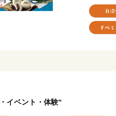
また、唯一無二の歴史を持
庁跡、水城跡、観世音寺、
が存在する誇り高き国際観
大伴旅人公や菅原道真公に
メやスイーツ、子どもの居
た「令和の都だざいふ」と
えるまちづくりをすすめて
皆さまの応援をよろしくお
行・イベント・体験"