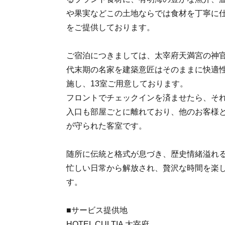
や果実などこの土地ならでは食材を丁寧に
をご提供しております。
ご宿泊につきましては、太宰府天満宮の神
代末期の名家を建築意匠はそのままに快適
施し、13室ご用意しております。
フロントでチェックインを済ませたら、そ
入口も部屋ごとに離れており、他のお客様
が守られた客室です。
随所に伝統と格式が息づき、歴史情緒溢れ
忙しい日常から解放され、贅沢な時間を楽
す。
■サービス提供地
HOTEL CULTIA 太宰府