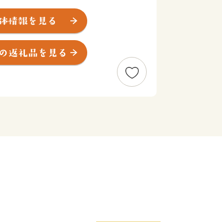
ち、今もその歴史をしのばせる大宰府政
太宰府天満宮などの数多くの史跡や名所
光都市です。
代表される古からの大宰府と最新のグル
場所など現代の太宰府の魅力を融合させ
して住まう人も訪れる人もともに慶び合
います。
願いいたします。