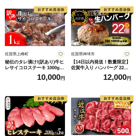
佐賀県上峰町
佐賀県神埼市
秘伝のタレ漬け!(訳あり)牛ヒ
【14日以内発送！数量限定】
レサイコロステーキ 1000g
佐賀牛入り ハンバーグ 22個
【B-1098-AS】
2.6kg(120g×22個)【佐賀牛
10,000
12,000
円
円
黒毛和牛 ブランド牛 九州 ハ
ンバーグ 牛肉 豚肉 国産 お弁
当 おかず 惣菜 おすすめ 人
気】(H083106)