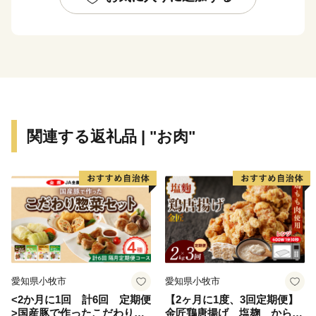
ださい！
関連する返礼品 | "お肉"
愛知県小牧市
愛知県小牧市
<2か月に1回 計6回 定期便
【2ヶ月に1度、3回定期便】
>国産豚で作ったこだわり惣
金匠鶏唐揚げ 塩麹 からあ