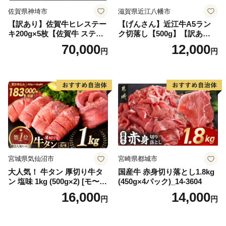
佐賀県神埼市
滋賀県近江八幡市
【訳あり】佐賀牛ヒレステー
【げんさん】近江牛A5ラン
キ200g×5枚【佐賀牛 ステー
ク切落し【500g】【訳あり】
キ ブランド肉 ヒレ肉 フィレ
【DG12W】
70,000
12,000
円
円
肉 ジューシー ヘルシー】(H0
65175)
宮城県気仙沼市
宮崎県都城市
大人気！ 牛タン 厚切り牛タ
国産牛 赤身切り落とし1.8kg
ン 塩味 1kg (500g×2) [モ〜ラ
(450g×4パック)_14-3604
ンド 宮城県 気仙沼市 205646
16,000
14,000
円
円
60] 肉 牛肉 精肉 牛たん 牛タ
ン塩 牛たん塩 冷凍 焼肉 BB
Q アウトドア バーベキュー