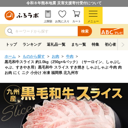
令和８年熊本地震 災害支援寄付受付について
上限額
お気に入り
カート
メニュー
検索
トップ
ランキング
返礼品一覧
まち一覧
特集
初心者ガイド
ホーム
ものから探す
お肉
牛肉
黒毛和牛スライス 約1.0kg（250g×4パック）（サーロイン、しゃぶし
ゃぶ、すきやき用）黒毛和牛 スライス すき焼き しゃぶしゃぶ 牛肉 肉
お肉 にく ニク 小分け 冷凍 福岡県 北九州市