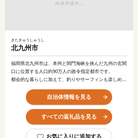
きたきゅうしゅうし
北九州市
福岡県北九州市は、本州と関門海峡を挟んだ九州の玄関
口に位置する人口約90万人の政令指定都市です。
都会的な暮らしに加えて、釣りやサーフィンも楽しめる
海や、四季折々の草花が生息する山など豊かな自然に囲
まれた、地方暮らしの両方を楽しめる都市です。
自治体情報を見る
関門海峡ふぐ刺身・シャボン玉石けん・肉うどん・辛子
明太子など本市ならではの返礼品に加え、黒毛和牛・ウ
すべての返礼品を見る
ナギ・カニなど全国的に人気の返礼品も豊富に揃えてい
ます。
ふるさと納税を通じて、ぜひ北九州市の魅力をご体感く
お気に入りに追加する