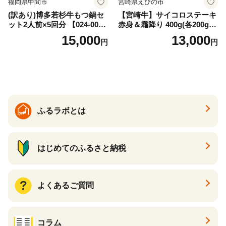
福岡県中間市
宮崎県えびの市
(訳あり)博多若杉牛もつ鍋セ
【宮崎牛】サイコロステーキ
ット2人前×5回分 【024-002
赤身＆霜降り 400g(各200g×
7】
１P 計2P) 真空パック 冷凍
15,000
13,000
円
円
ふるラボとは
はじめてのふるさと納税
よくあるご質問
コラム