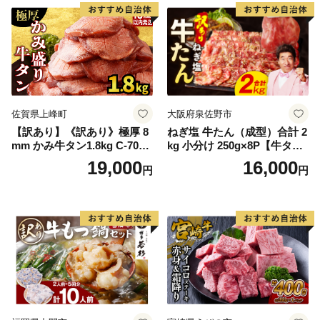
厚切り タン
佐賀県上峰町
大阪府泉佐野市
【訳あり】《訳あり》極厚 8
ねぎ塩 牛たん（成型）合計 2
mm かみ牛タン1.8kg C-709-
kg 小分け 250g×8P【牛タン
AS
牛肉 焼肉用 薄切り 訳あり サ
19,000
16,000
円
円
イズ不揃い】