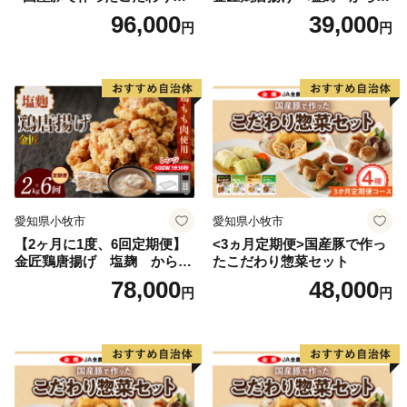
菜セット
げ
96,000
39,000
円
円
愛知県小牧市
愛知県小牧市
【2ヶ月に1度、6回定期便】
<3ヵ月定期便>国産豚で作っ
金匠鶏唐揚げ 塩麹 からあ
たこだわり惣菜セット
げ
78,000
48,000
円
円