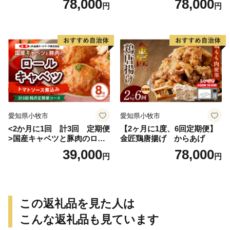
78,000
78,000
円
円
愛知県小牧市
愛知県小牧市
<2か月に1回 計3回 定期便
【2ヶ月に1度、6回定期便】
>国産キャベツと豚肉のロー
金匠鶏唐揚げ からあげ
ルキャベツ（4P入り）
39,000
78,000
円
円
この返礼品を見た人は
こんな返礼品も見ています