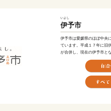
いよし
伊予市
伊予市は愛媛県のほぼ中央
ています。平成１７年に旧
が合併し、現在の伊予市と
近く、松山空港から車で２
ちです。
伊予市の中心地郡中（ぐん
鰹節企業の工場や、小さな
す。８月に開催される伊予
の規模の花火大会が行われ
し離れた山沿いでは、稲作