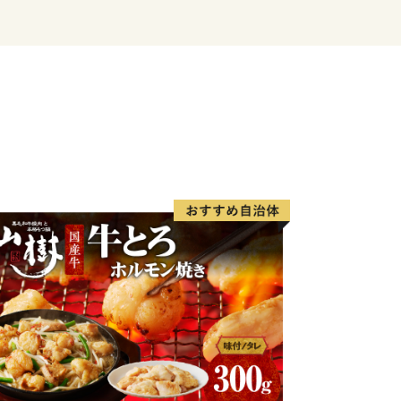
の産地として知られています。
町はのどかな里山の恵み豊かなまちで
心として様々な作物が栽培されていま
有名で、かつては三代将軍徳川家光公に
ことが記録に残っています。中山町の栗
アしたものが中山栗と呼ばれ、日本三大
す。また、山里の静かで集中できる環境
工食品が製造されており、職人たちが住
。
を中心に広がる双海町は、「しずむ夕日
伊予灘に沈む美しい夕日を活かしたまち
た。水産業が盛んな地域で、中でも下灘
有名です。他にタイ、サワラ、マナガツ
介類が水揚げされています。双海町には