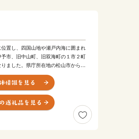
に位置し、四国山地や瀬戸内海に囲まれ
伊予市、旧中山町、旧双海町の１市２町
なりました。県庁所在地の松山市からも
５分ほど。アクセスも良く住みやすいま
ちゅう）は商人の町として栄え、大手の
乾物商店までそろう出汁文化のまちで
彩（いよさい）まつりでは県下でも有数
、多くの人でにぎわいます。郡中から少
や果樹栽培が盛んです。柑橘はもちろ