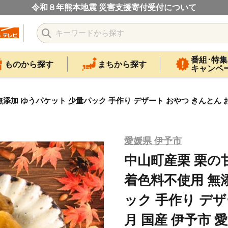
令和８年熊本地震 災害支援寄付受付について
番組･特集
ものから探す
まちから探す
キャンペ
 無添加 ゆうパケット 少量パック 手作り デザート おやつ きんとん お
愛媛県 伊予市
中山町産栗 栗の甘
着色料不使用 無
ック 手作り デザ
月 国産 伊予市 愛