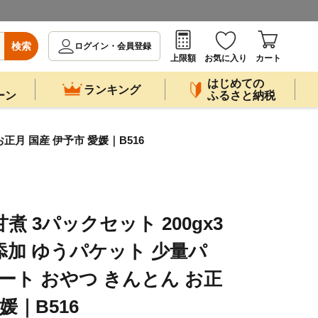
検索
ログイン・会員登録
上限額
お気に入り
カート
はじめての
ランキング
ーン
ふるさと納税
正月 国産 伊予市 愛媛｜B516
煮 3パックセット 200gx3
添加 ゆうパケット 少量パ
ート おやつ きんとん お正
媛｜B516