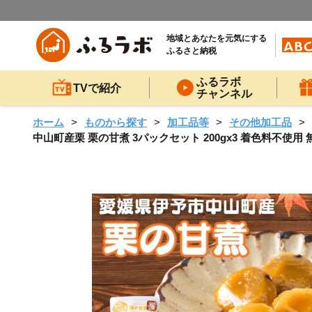
地域とあなたを元気にする
ふるさと納税
ふるラボ
TVで紹介
チャンネル
ホーム
ものから探す
加工品等
その他加工品
中山町産栗 栗の甘煮 3パックセット 200gx3 着色料不使用