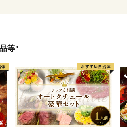
ん、キウイフルーツやびわ
伊予市の南部にあたる中山
す。農林業が盛んで栗を中
す。特に栗の産地としては
献上され、大変称賛された
品等"
の中で、厳しい基準をクリ
栗の一つに数えられていま
の中、手作りの工芸品や加
む「クラフト」のまちです
伊予市の西部の海岸線沿い
が立ち止まる町」として、
づくりに取り組んできまし
漁港で水揚げされるハモが
オ、イワシなどの様々な魚