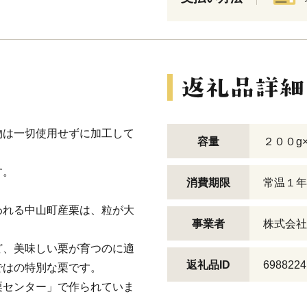
物は一切使用せずに加工して
容量
２００g
す。
消費期限
常温１年
われる中山町産栗は、粒が大
事業者
株式会社
ど、美味しい栗が育つのに適
返礼品ID
6988224
ではの特別な栗です。
栗センター」で作られていま