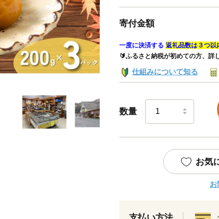
寄付金額
一度に決済する
返礼品数は３つ以
🔰ふるさと納税が初めての方、詳
仕組みについて知る
数量
お気
お
支払い方法