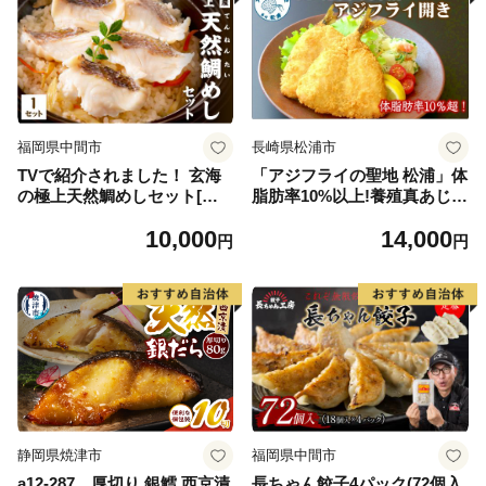
福岡県中間市
長崎県松浦市
TVで紹介されました！ 玄海
「アジフライの聖地 松浦」体
の極上天然鯛めしセット[鯛
脂肪率10%以上!養殖真あじの
の切身、だし汁、鯛茶漬け用
ふっくらサクサク大判アジフ
10,000
14,000
だし]【010-0001】
ライ開き( あじ アジ 鯵 聖地
円
円
アジフライ フライ 揚げ物 お
弁当 おつまみ お惣菜 簡単 お
かず )【B4-138】
静岡県焼津市
福岡県中間市
a12-287 厚切り 銀鱈 西京漬
長ちゃん餃子4パック(72個入