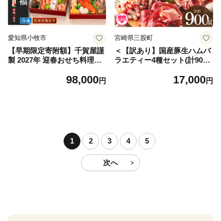
愛知県小牧市
宮崎県三股町
【早期限定寄附額】千賀屋謹
＜【訳あり】国産豚生ハムバ
製 2027年 迎春おせち料理
ラエティー4種セット(計900
「慶福」和風三段重 3～4人
g)＞ 国産 豚肉 豚モモ 豚バラ
98,000
17,000
前 全34品 冷蔵
肩肉 生ハム スライス 切り落
円
円
とし パンチェッタ 短冊 コッ
パスライス サラダ パーティ
ー BBQ 大容量 お祝い 誕生
日 結婚記念日 贈り物【MI294
-pl】【株式会社プラス】
1
2
3
4
5
次へ