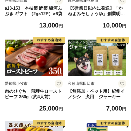
静岡県焼津市
鹿児島県鹿児島市
a13-153 本枯節 鰹節 駿河ふ
【5営業日以内に発送】「か
ぶき ギフト （2g×12P）×6袋
ねよみそしょうゆ」創業明治
45年蔵元直送 南国かごしま
13,000
10,000
のめんつゆ6本セット K058-
円
円
019
愛知県小牧市
和歌山県田辺市
肉のひぐち 飛騨牛ロースト
【無添加・ペット用】紀州イ
ビーフ 350g（約4人前）
ノシシ 犬用 ジャーキー /
猪肉 イノシシ肉 イノシシ 無
25,000
7,000
添加 ペット用 愛犬 犬 おやつ
円
円
ペット ジャーキー 低カロリ
ー ドッグフード【kgs018-
2】