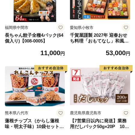
福岡県中間市
愛知県小牧市
長ちゃん餃子全種4パック(64
千賀屋謹製 2027年 迎春おせ
個入り)【008-0005】
ち料理「おもてなし」和風三
段重 4～5人前 全58品 冷蔵
11,000
53,000
円
円
熊本県八代市
鹿児島県鹿児島市
蓮根チップス（からし蓮根
【7営業日以内に発送】業務
味・明太子味）10袋セット
用だしパック50g×20P 10袋
れんこん
セット K233-006_02