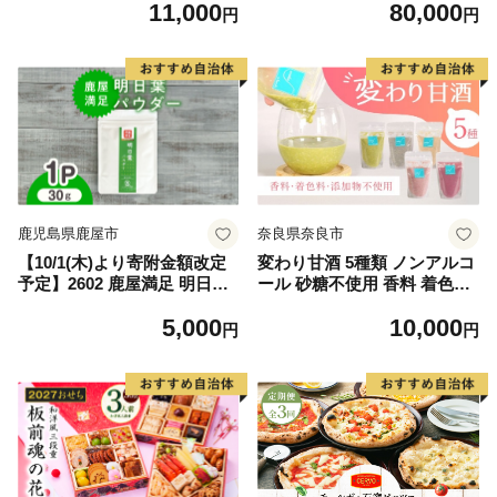
11,000
80,000
円
円
鹿児島県鹿屋市
奈良県奈良市
【10/1(木)より寄附金額改定
変わり甘酒 5種類 ノンアルコ
予定】2602 鹿屋満足 明日葉
ール 砂糖不使用 香料 着色料
パウダー30g KN026-007
添加物不使用 グルテンフリー
5,000
10,000
ぐるてんふりー・ヴィーガン
円
円
びーがん 米糀 甘酒 あまざけ
手作り スイーツ スウィーツ
冷凍 発酵 健康 ラッコラ 奈良
県 奈良市 I-322