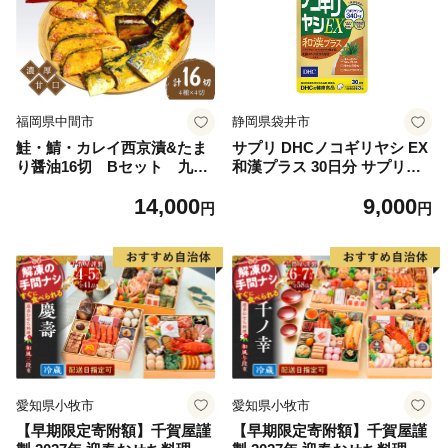
福岡県中間市
静岡県袋井市
鮭・鯖・カレイ西京漬&たま
サプリ DHCノコギリヤシ EX
り醤油16切 Bセット 九州
和漢プラス 30日分 サプリメ
の濃厚甘口 ヒデカばばの味
ント ビタミン 健康 美容 静岡
14,000
9,000
【001-0049】
円
円
愛知県小牧市
愛知県小牧市
【早期限定寄附額】千賀屋謹
【早期限定寄附額】千賀屋謹