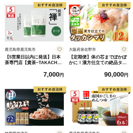
鹿児島県鹿児島市
大阪府泉佐野市
【5営業日以内に発送】日本
【定期便】体の芯までぽかぽ
茶専門店【貴茶−TAKACH
かに！漢方仕立ての絶品タッ
A】煎茶［禅］ リーフ 200g
カンマリ 全6回【本場 韓国
7,000
90,000
K068-019
鶏 鍋 韓国料理 水炊き 鶏肉】
円
円