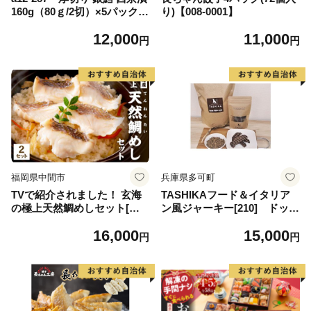
160g（80ｇ/2切）×5パック
り)【008-0001】
計10切
12,000
11,000
円
円
福岡県中間市
兵庫県多可町
TVで紹介されました！ 玄海
TASHIKAフード＆イタリア
の極上天然鯛めしセット[鯛
ン風ジャーキー[210] ドッグ
の切身、だし汁、鯛茶漬け用
フード 無添加 鹿肉
16,000
15,000
だし]×2【010-0002】
円
円