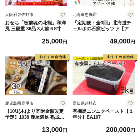
大阪府泉佐野市
北海道恵庭市
おせち「板前魂の花籠」和洋
『定期便：全3回』北海道チ
風 三段重 36品 3人前 6.8寸
ェルボの石窯ピッツァ【アソ
【おせち料理 板前魂 贅沢お
ート5種】【43008102】
25,000
49,000
せち お節 惣菜 冷凍 先行予約
円
円
年内発送 おせち料理】
鹿児島県鹿屋市
高知県須崎市
【10/1(木)より寄附金額改定
有機黒ニンニクペースト【１
予定】1038 鹿屋満足 熟成蒸
年分】EA107
し 黒生姜パウダー 25g×3
13,000
200,000
袋 KN026-023-02
円
円