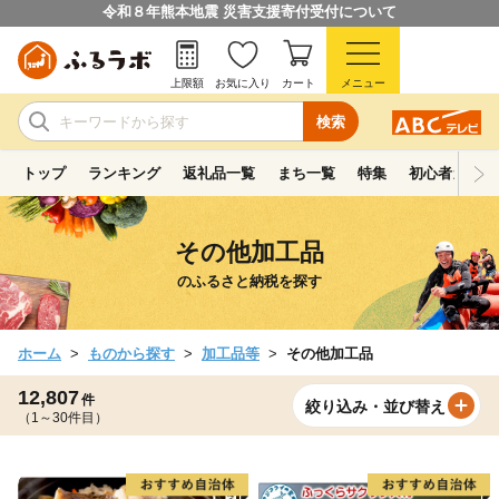
令和８年熊本地震 災害支援寄付受付について
上限額
お気に入り
カート
メニュー
検索
トップ
ランキング
返礼品一覧
まち一覧
特集
初心者ガイド
その他加工品
のふるさと納税を探す
ホーム
ものから探す
加工品等
その他加工品
12,807
件
絞り込み・並び替え
（1～30件目）