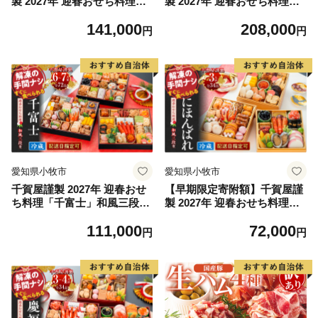
製 2027年 迎春おせち料理
製 2027年 迎春おせち料理
「慶壽」和風三段重 4～5人
「千ノ幸」和風与段重 6～7
141,000
208,000
前 全41品 冷蔵おせち おせち
人前 全58品 冷蔵 おせち 2027
円
円
2027 おせち料理 小牧市 年内
おせち料理 小牧市 年内配送
配送 年内発送 お節 冷蔵 冷蔵
年内発送 お節 冷蔵 冷蔵おせ
おせち 人気 新春
ち 人気 新春
愛知県小牧市
愛知県小牧市
千賀屋謹製 2027年 迎春おせ
【早期限定寄附額】千賀屋謹
ち料理「千富士」和風三段重
製 2027年 迎春おせち料理
6～7人前 全72品 冷蔵
「にほんばれ」和風三段重 3
111,000
72,000
人前 全34品 冷蔵 おせち 2027
円
円
おせち料理 小牧市 年内配送
年内発送 お節 冷蔵 冷蔵おせ
ち 人気 新春