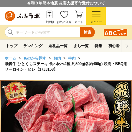
令和８年熊本地震 災害支援寄付受付について
上限額
お気に入り
カート
メニュー
検索
トップ
ランキング
返礼品一覧
まち一覧
特集
初心者ガイド
ホーム
ものから探す
お肉
牛肉
飛騨牛 ひとくちステーキ 食べ比べ2種 約800g(各約400g) 焼肉・BBQ用
サーロイン・ヒレ【1733158】