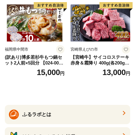
福岡県中間市
宮崎県えびの市
(訳あり)博多若杉牛もつ鍋セ
【宮崎牛】サイコロステーキ
ット2人前×5回分 【024-002
赤身＆霜降り 400g(各200g×
7】
１P 計2P) 真空パック 冷凍
15,000
13,000
円
円
ふるラボとは