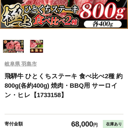
岐阜県 羽島市
飛騨牛 ひとくちステーキ 食べ比べ2種 約
800g(各約400g) 焼肉・BBQ用 サーロイ
ン・ヒレ【1733158】
68,000
寄付金額
在庫あり
円