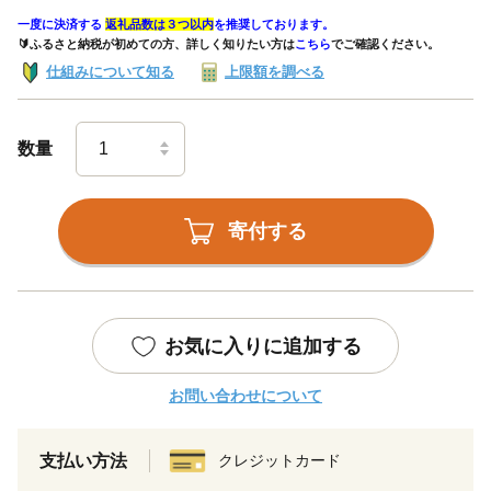
一度に決済する
返礼品数は３つ以内
を推奨しております。
🔰ふるさと納税が初めての方、詳しく知りたい方は
こちら
でご確認ください。
仕組みについて知る
上限額を調べる
数量
寄付する
お気に入りに追加する
お問い合わせについて
支払い方法
クレジットカード