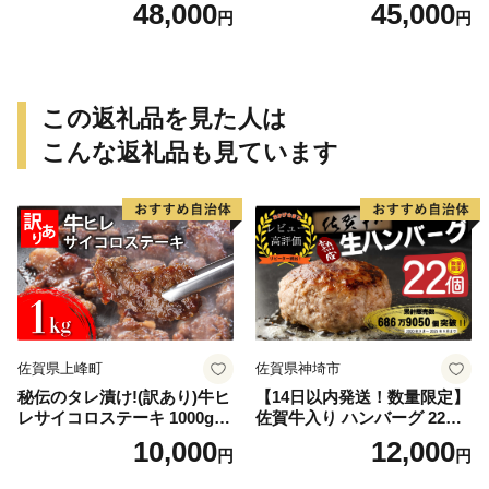
ルキャベツ（6P入り）
48,000
45,000
円
円
この返礼品を見た人は
こんな返礼品も見ています
佐賀県上峰町
佐賀県神埼市
秘伝のタレ漬け!(訳あり)牛ヒ
【14日以内発送！数量限定】
レサイコロステーキ 1000g
佐賀牛入り ハンバーグ 22個
【B-1098-AS】
2.6kg(120g×22個)【佐賀牛
10,000
12,000
円
円
黒毛和牛 ブランド牛 九州 ハ
ンバーグ 牛肉 豚肉 国産 お弁