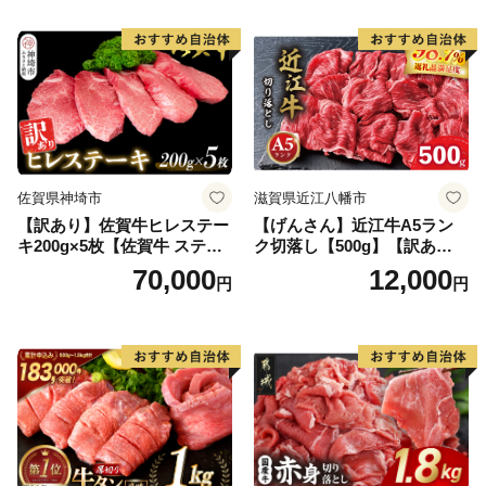
当 おかず 惣菜 おすすめ 人
気】(H083106)
佐賀県神埼市
滋賀県近江八幡市
【訳あり】佐賀牛ヒレステー
【げんさん】近江牛A5ラン
キ200g×5枚【佐賀牛 ステー
ク切落し【500g】【訳あり】
キ ブランド肉 ヒレ肉 フィレ
【DG12W】
70,000
12,000
円
円
肉 ジューシー ヘルシー】(H0
65175)