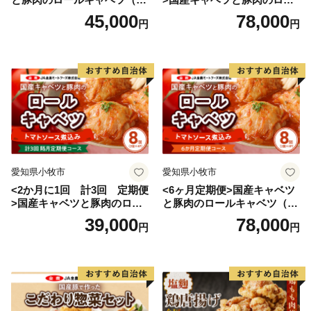
入り）
ルキャベツ（4P入り）
45,000
78,000
円
円
愛知県小牧市
愛知県小牧市
<2か月に1回 計3回 定期便
<6ヶ月定期便>国産キャベツ
>国産キャベツと豚肉のロー
と豚肉のロールキャベツ（4P
ルキャベツ（4P入り）
入り）
39,000
78,000
円
円