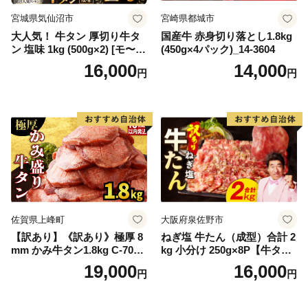
宮城県気仙沼市
宮崎県都城市
大人気！ 牛タン 厚切り牛タ
国産牛 赤身切り落とし1.8kg
ン 塩味 1kg (500g×2) [モ〜ラ
(450g×4パック)_14-3604
ンド 宮城県 気仙沼市 205646
16,000
14,000
円
円
60] 肉 牛肉 精肉 牛たん 牛タ
ン塩 牛たん塩 冷凍 焼肉 BB
Q アウトドア バーベキュー
厚切り タン
佐賀県上峰町
大阪府泉佐野市
【訳あり】《訳あり》極厚 8
ねぎ塩 牛たん（成型）合計 2
mm かみ牛タン1.8kg C-709-
kg 小分け 250g×8P【牛タン
AS
牛肉 焼肉用 薄切り 訳あり サ
19,000
16,000
円
円
イズ不揃い】