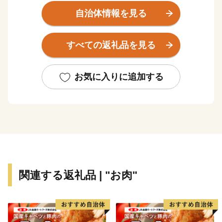
東海道新幹線岐阜羽島駅、名神高速道路岐阜羽島インタ
自治体情報を見る
ーチェンジを併せ持つ「岐阜県の表玄関」羽島市は、こ
のような自然豊かな地で、交通の要衝としても大きく発
すべての返礼品を見る
展しています。
中部圏での経済・文化両面に果たす役割も極めて大き
く、注目される都市の一つとして数えられています。
お気に入りに追加する
関連する返礼品 | "お肉"