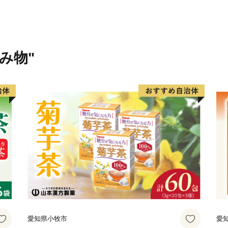
伊予市の南部にあたる中山
す。農林業が盛んで栗を中
す。特に栗の産地としては
献上され、大変称賛された
飲み物"
の中で、厳しい基準をクリ
栗の一つに数えられていま
の中、手作りの工芸品や加
む「クラフト」のまちです
伊予市の西部の海岸線沿い
が立ち止まる町」として、
づくりに取り組んできまし
漁港で水揚げされるハモが
オ、イワシなどの様々な魚
恋人の聖地として知られる
愛知県小牧市
愛
して知られ、度々テレビで