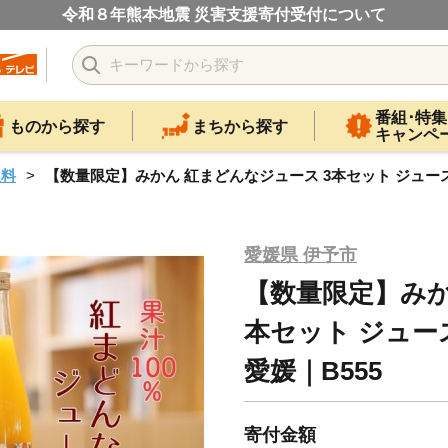
令和８年熊本地震 災害支援寄付受付について
番組･特集
ものから探す
まちから探す
キャンペ
飲料
【数量限定】みかん 紅まどんなジュース 3本セット ジュース 
愛媛県 伊予市
【数量限定】みか
本セット ジュース
愛媛｜B555
寄付金額