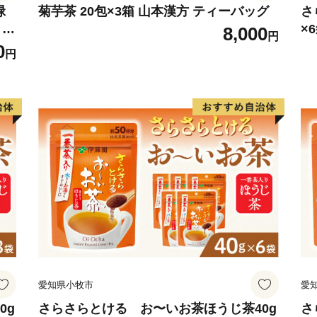
あり、夏を中心として多く
緑
菊芋茶 20包×3箱 山本漢方 ティーバッグ
さ
 粉
×
8,000
円
粉
0
三者三様の風土、文化が融
円
い。
愛知県小牧市
愛
0g
さらさらとける お〜いお茶ほうじ茶40g
さ