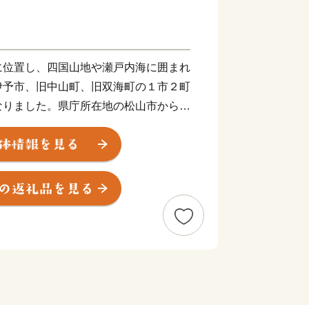
に位置し、四国山地や瀬戸内海に囲まれ
伊予市、旧中山町、旧双海町の１市２町
なりました。県庁所在地の松山市からも
５分ほど。アクセスも良く住みやすいま
ちゅう）は商人の町として栄え、大手の
乾物商店までそろう出汁文化のまちで
彩（いよさい）まつりでは県下でも有数
、多くの人でにぎわいます。郡中から少
や果樹栽培が盛んです。柑橘はもちろ
の産地として知られています。