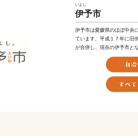
いよし
伊予市
伊予市は愛媛県のほぼ中央
ています。平成１７年に旧
が合併し、現在の伊予市と
近く、松山空港から車で２
ちです。
伊予市の中心地郡中（ぐん
鰹節企業の工場や、小さな
す。８月に開催される伊予
の規模の花火大会が行われ
し離れた山沿いでは、稲作
ん、キウイフルーツやびわ