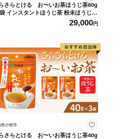
の方でにぎわっています。
らさらとける お〜いお茶ほうじ茶80g
6袋 インスタントほうじ茶 粉末ほうじ茶
末茶 おーいお茶 粉末緑茶
29,000
和する伊予市にぜひ一度お越しくださ
円
知県小牧市
らさらとける お〜いお茶ほうじ茶40g