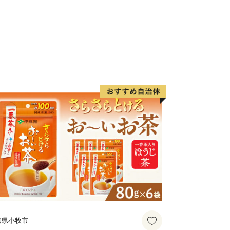
町はのどかな里山の恵み豊かなまちで
心として様々な作物が栽培されていま
有名で、かつては三代将軍徳川家光公に
ことが記録に残っています。中山町の栗
アしたものが中山栗と呼ばれ、日本三大
す。また、山里の静かで集中できる環境
工食品が製造されており、職人たちが住
。
を中心に広がる双海町は、「しずむ夕日
伊予灘に沈む美しい夕日を活かしたまち
た。水産業が盛んな地域で、中でも下灘
有名です。他にタイ、サワラ、マナガツ
介類が水揚げされています。双海町には
双海シーサイド公園、海に最も近い駅と
知県小牧市
紹介される有名観光地となった下灘駅が