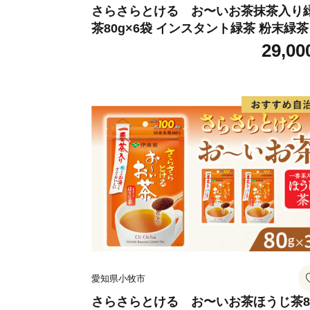
さらさらとける お〜いお茶抹茶入り
茶80g×6袋 インスタント緑茶 粉末緑茶
末茶 おーいお茶 粉末緑茶
29,00
愛知県小牧市
さらさらとける お〜いお茶ほうじ茶8