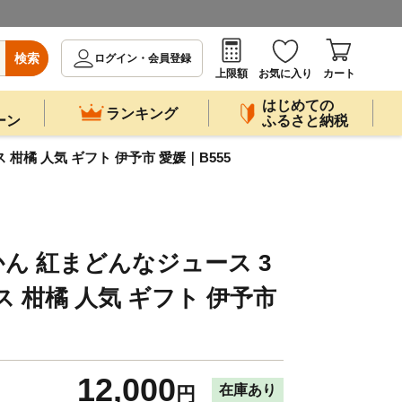
検索
ログイン・会員登録
上限額
お気に入り
カート
はじめての
ランキング
ーン
ふるさと納税
柑橘 人気 ギフト 伊予市 愛媛｜B555
ん 紅まどんなジュース 3
 柑橘 人気 ギフト 伊予市
12,000
在庫あり
円