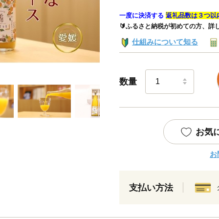
一度に決済する
返礼品数は３つ以
🔰ふるさと納税が初めての方、詳
仕組みについて知る
数量
お気
お
支払い方法