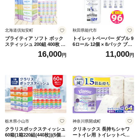
北海道倶知安町
秋田県能代市
ブライティア ソフト ボック
トイレットペーパー ダブル 9
スティッシュ 200組 400枚 60
6ロール 12個 × 8パック ブラ
箱 日本製 まとめ買い ティッ
ンカ 再生紙 100％ 芯あり 日
16,000
11,000
円
円
シュ リサイクル 長持 防災 常
用品 消耗品 無香料 生活用品
備品 日用雑貨 消耗品 生活必
備蓄 秋田県 能代市 送料無料
需品 備蓄 ペーパー 紙 北海道
《能代製紙》
倶知安町 日用品
栃木県小山市
神奈川県開成町
クラリスボックスティッシュ
クリネックス 長持ちシャワ
60箱(1箱220組(440枚))(5個入
ートイレ用 トイレットペー