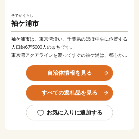
そでがうらし
袖ケ浦市
袖ケ浦市は、東京湾沿い、千葉県のほぼ中央に位置する
人口約6万5000人のまちです。
東京湾アクアラインを渡ってすぐの袖ケ浦は、都心から
約45分、羽田空港からは約22分とアクセス性の高さが
特徴です。
自治体情報を見る
東京湾に面した臨海部はエネルギーや石油化学などの大
規模な工場が立地する一方で、内陸部には豊かな田園風
すべての返礼品を見る
景が広がります。
年間を通じて温暖な気候の袖ケ浦では、ゴルフやキャン
プ、四季を通じて味覚狩りが楽しめます。
お気に入りに追加する
《子育て・教育に熱心なまち》
袖ケ浦市では、子育て・教育環境の充実に取り組んでい