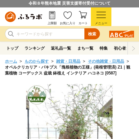
令和８年熊本地震 災害支援寄付受付について
上限額
お気に入り
カート
メニュー
検索
トップ
ランキング
返礼品一覧
まち一覧
特集
初心者ガイド
ホーム
ものから探す
雑貨・日用品
その他雑貨・日用品
オペルクリカリア・パキプス「塊根植物の王様」(発根管理済) Z1｜観
葉植物 コーデックス 盆栽 鉢植え インテリア ハコネコ [0587]