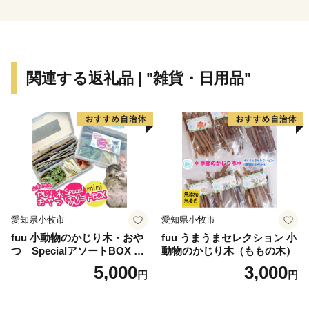
ます。
保育ニーズの高まりを受け、新たな保育施設の開設など
保育定員の拡充に取り組むとともに、多様な保育ニーズ
に対応するため、様々な保育サービスの充実にも取り組
関連する返礼品 | "雑貨・日用品"
んでいます。
また、教育環境の充実にも力を入れており、図書館を使
った調べ学習の推進や学級担任とは別にサポート教員を
手厚く配置。
その他にも、自然体験活動など特色ある教育に取り組ん
でいます。
愛知県小牧市
愛知県小牧市
fuu 小動物のかじり木・おや
fuu うまうまセレクション 小
つ SpecialアソートBOX mi
動物のかじり木（ももの木）
ni（1個）
5,000
3,000
円
円