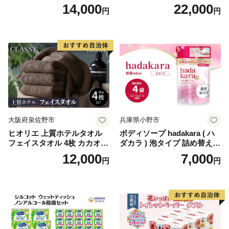
り×12セット)【1256759】
パー（ダブル）64ロール(8ロ
14,000
22,000
円
円
ール×8パック) 開成町 トイレ
ットペーパーダブル 日用品
国産 新生活 ダブル SDGs 備
蓄 防災 エコ 消耗品 生活雑貨
生活用品 無香料 トイレット
ペーパー ダブル といれっと
ぺーぱー トイレ クレシア ト
イレットペーパー [BDBH002
-1]
大阪府泉佐野市
兵庫県小野市
ヒオリエ 上質ホテルタオル
ボディソープ hadakara ( ハ
フェイスタオル 4枚 カカオ
ダカラ ) 泡タイプ 詰め替え 4
【タオル 泉州タオル 吸水 普
40ml×4袋 ボディーソープ 泡
12,000
7,000
円
円
段使い 無地 シンプル 日用品
ボディソープ 泡 日用品 消耗
ふわふわ ふかふか 家族 たお
品 バス用品 大容量 いい 匂い
る 一人暮らし】
ボディ 保湿 LION ライオン
泡石鹸 石鹸 兵庫 兵庫県 小野
市