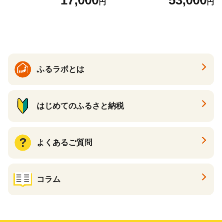
円
円
の香り ダブル 12ロール×6パ
常備品 日用雑貨 消耗品 生活
ック 72ロール 25m トイレ
必需品 大容量 備蓄 リサイク
ットペーパー パルプ100％ 消
ル ティッシュ ペーパー まと
臭 防臭 日用品 消耗品 備蓄
め買い 雑貨 倶知安町
ふるラボとは
はじめてのふるさと納税
よくあるご質問
コラム