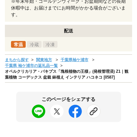
※年末年始・ゴールデンウィーク・お盆期間などの長期
休暇中は、お届けまでにお時間がかかる場合がございま
す。
配送
常温
冷蔵
冷凍
まちから探す
関東地方
千葉県袖ケ浦市
千葉県 袖ケ浦市の返礼品一覧
オペルクリカリア・パキプス「塊根植物の王様」(発根管理済) Z1｜観
葉植物 コーデックス 盆栽 鉢植え インテリア ハコネコ [0587]
このページをシェアする