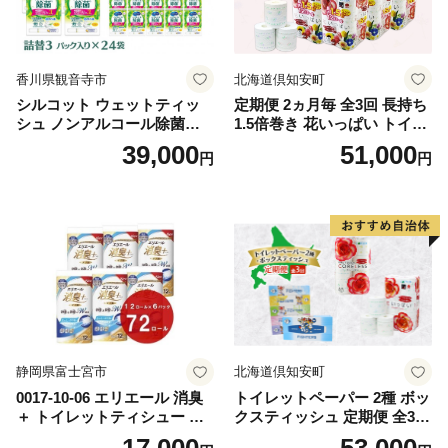
香川県観音寺市
北海道倶知安町
シルコット ウェットティッ
定期便 2ヵ月毎 全3回 長持ち
シュ ノンアルコール除菌詰
1.5倍巻き 花いっぱい トイレ
替（43枚×3P）×24袋 日用品
ットペーパー ダブル 45ｍ 計
39,000
51,000
円
円
おもちゃ 拭き取り 手拭き 外
72ロール 全18種 花柄 プリン
出時 お出かけ時 食事前 緑茶
ト ハーブ 香り付き 日本製 ま
カテキン配合
とめ買い 防災 常備品 ペーパ
ー 消耗品 備蓄 送料無料 北海
道 倶知安町 日用品
静岡県富士宮市
北海道倶知安町
0017-10-06 エリエール 消臭
トイレットペーパー 2種 ボッ
＋ トイレットティシュー し
クスティッシュ 定期便 全3
っかり香るフレッシュクリア
回 日本製 まとめ買い 防災
17,000
53,000