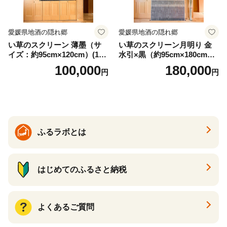
愛媛県地酒の隠れ郷
愛媛県地酒の隠れ郷
い草のスクリーン 薄墨（サ
い草のスクリーン月明り 金
イズ：約95cm×120cm）(14
水引×黒（約95cm×180cm）
6)
(147)
100,000
180,000
円
円
ふるラボとは
はじめてのふるさと納税
よくあるご質問