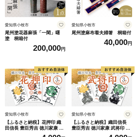
愛知県小牧市
愛知県小牧市
尾州塗花器麻張「一閑」曙
尾州塗麻布着夫婦箸 桐箱付
塗 桐箱付
40,000
円
200,000
円
愛知県小牧市
愛知県小牧市
【ふるさと納税】花押印 織
【ふるさと納税】織田信長
田信長 豊臣秀吉 徳川家康 3
豊臣秀吉 徳川家康 武将印 3
枚 セット 戦国 武将 小牧山城
枚 セット イラスト 戦国 武将