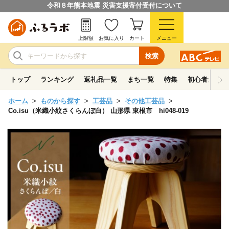
令和８年熊本地震 災害支援寄付受付について
上限額
お気に入り
カート
メニュー
検索
トップ
ランキング
返礼品一覧
まち一覧
特集
初心者ガイド
ホーム
ものから探す
工芸品
その他工芸品
Co.isu（米織小紋さくらんぼ白） 山形県 東根市 hi048-019