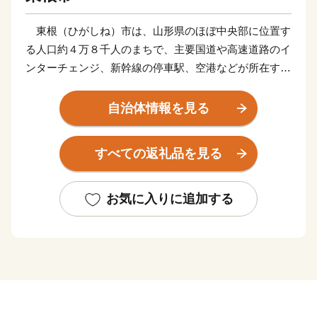
東根（ひがしね）市は、山形県のほぼ中央部に位置す
る人口約４万８千人のまちで、主要国道や高速道路のイ
ンターチェンジ、新幹線の停車駅、空港などが所在する
交通の要衝地となっています。
山形県を代表する果物である「さくらんぼ」の生産量
自治体情報を見る
は、東根市が日本一であり、さくらんぼの王様「佐藤
錦」発祥の地でもあります。また桃やぶどう、りんご、
すべての返礼品を見る
ラ・フランスなど四季折々の果物の生産も盛んな「果樹
王国」です。
市内の見どころとしては、樹齢1,500年以上とされる
お気に入りに追加する
国指定特別天然記念物「東根の大ケヤキ」や、季節ごと
に違った表情を見せる「黒伏高原」「関山の大滝」など
の名所のほか、豊富な湯量とあったまりの湯という特性
を持つ「さくらんぼ東根温泉」があります。
さらに、【さくらんぼにこだわったまちづくり】を展
開しており、子育て支援施設「さくらんぼタントクルセ