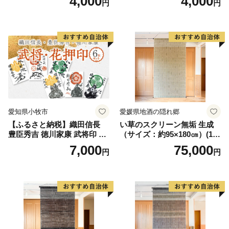
4,000
4,000
円
円
墨絵 龍画師 書道アーティス
小牧山城 墨絵 龍画師 書道ア
ト 池谷公智 渾身の一作 作品
ーティスト 池谷公智 渾身の
雑貨 工芸品 グッズ 愛知県 小
一作 作品 雑貨 工芸品 グッズ
牧市 お取り寄せ 送料無料
愛知県 小牧市 お取り寄せ 送
料無料
愛知県小牧市
愛媛県地酒の隠れ郷
【ふるさと納税】織田信長
い草のスクリーン無垢 生成
豊臣秀吉 徳川家康 武将印 花
（サイズ：約95×180㎝）(14
押印 6枚 セット イラスト 戦
3)
7,000
75,000
円
円
国 武将 小牧山城 墨絵 龍画師
書道アーティスト 池谷公智
渾身の一作 作品 雑貨 工芸品
グッズ 愛知県 小牧市 お取り
寄せ 送料無料