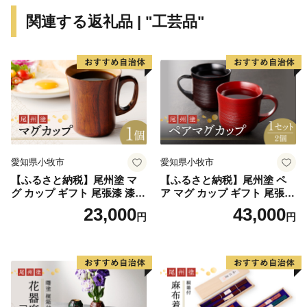
ンター」や東北有数のマラソン大会である「果樹王国ひ
関連する返礼品 | "工芸品"
がしねさくらんぼマラソン大会」、全国でもまれな果物
名を冠した「さくらんぼ東根駅」のほか、民間の多くの
施設にも「さくらんぼ」にちなんだ名称がつけられるな
ど、官民一体となって「さくらんぼ＝東根市」のイメー
ジ発信に取り組んでいます。
愛知県小牧市
愛知県小牧市
【ふるさと納税】尾州塗 マ
【ふるさと納税】尾州塗 ペ
グ カップ ギフト 尾張漆 漆
ア マグ カップ ギフト 尾張漆
漆器 漆器工芸 工芸品 芸術性
漆 漆器 漆器工芸 工芸品 芸術
23,000
43,000
円
円
実用性 抗菌性 美味しく安全
性 実用性 抗菌性 美味しく安
な食事 手作り 贈答用 くつろ
全な食事 手作り 贈答用 くつ
ぎ おうち時間 プレゼント 抗
ろぎ おうち時間 プレゼント
ウイルス効果 お取り寄せ 愛
抗ウイルス効果 お取り寄せ
知県 小牧市 送料無料
愛知県 小牧市 送料無料