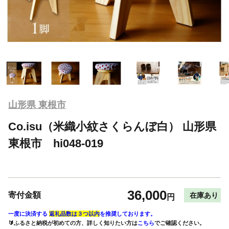
山形県 東根市
Co.isu（米織小紋さくらんぼ白） 山形県
東根市 hi048-019
36,000
寄付金額
在庫あり
円
一度に決済する
返礼品数は３つ以内
を推奨しております。
🔰ふるさと納税が初めての方、詳しく知りたい方は
こちら
でご確認ください。